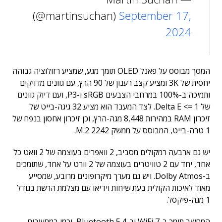
(@martinsuchan)
September 17,
2024
המסך מבוסס על פאנל OLED תומך מגע, שמציע רזולוציה גבוהה
יחסית של 3K ומציע קצב רענון של 90 הרץ, עם גוונים מדויקים
ותמיכה ב-100% במרחבי הצבעים sRGB ו-P3, ועם דיוק גוונים
של Delta E <= 1. לצד המעבד הוא מציע 32 גיגה-בייט של
זיכרון RAM במהירות 8,448 מגה-הרץ, וכן זיכרון אחסון בנפח של
1 טרה-בייט, המבוסס על ממשק M.2 2242.
יש גם ארבעה רמקולים מסביב, 2 וואפרים בעוצמה של 2 וואט כל
אחד, יחד עם 2 טוויטרים בעוצמה של 2 וורט על אחד, שתומכים
ב-Dolby Atmos. ויש גם מערך מיקרופונים מרובע, שמסייע
מאוד לאיכות הקולית בעת שיחות וידיאו עם מצלמת הרשת בגודל
1 מגה-פיקסל.
המחשב תומך ב-WiFi 7 וב-Bluetooth 5.4, וכמו במחשבים