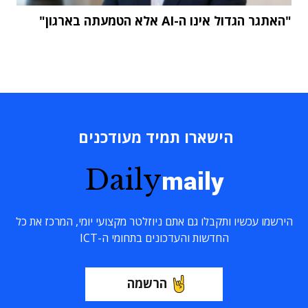
"האתגר הגדול אינו ה-AI אלא הטמעתה בארגון"
הישארו תמיד מעודכנים
Daily
maily
הירשמו עכשיו ותקבלו גם אתם ניוזלטר מקצועי יומי, המרכז את כל
החדשות והעדכונים בתחומי ה-ICT
הרשמה