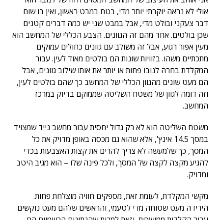
אולי לא נראה יוקרתי יותר מדי, בטח במבט ראשון, ואין בו שום
דבר צעקני ובולט מדי, אבל במבט שני יש כמה דברים קטנים
שכן בולטים. אחד מהם זה הגוונים. הצבע הכללי של המחשב הוא
מעין אפור רגוע, אבל זה משולב עם גוונים כחולים עמוקים
מתכתיים משהו. בזוויות שונות הם בולטים מאוד לעין. עבור
המקלדת בחרה לנובו פחות או יותר את אותו שילוב גוונים, אבל
הם מעט שונים מהגוון הכללי של המחשב כך שהם בולטים לעין,
וזה דומה לגוון של משטח השליטה שממוקם בדיוק במרכז
המחשב.
משטח השליטה הוא לא רק גדול יחסית עבור מחשב נייד שמצויד
במסך 14.5 אינץ', אלא שהוא גם מכסה באופן מדויק את כל
המסך, כך שלמעשה לא צריך להרים את קצות האצבעות בכדי
להגיע מקצה לקצה של המסך, ולכל פינה שלו – הוא מגיב היטב
ומדויק.
מקשי המקלדת, לעומת זאת, מספקים חוויה מוצלחת פחות.
הירידה מעט שטוחה מדי לטעמי, והראשים שלהם מעט נוקשים
עבור הקלדות ממושכות, וזאת למרות שהנתונים הרשמיים הם