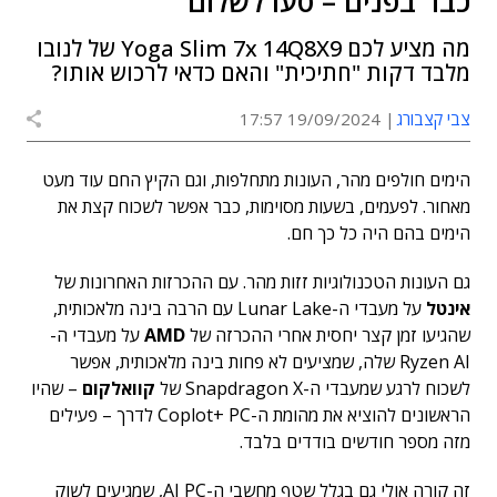
כבר בפנים – סעו לשלום
מה מציע לכם Yoga Slim 7x 14Q8X9 של לנובו
מלבד דקות "חתיכית" והאם כדאי לרכוש אותו?
צבי קצבורג
19/09/2024 17:57
הימים חולפים מהר, העונות מתחלפות, וגם הקיץ החם עוד מעט
מאחור. לפעמים, בשעות מסוימות, כבר אפשר לשכוח קצת את
הימים בהם היה כל כך חם.
גם העונות הטכנולוגיות זזות מהר. עם ההכרזות האחרונות של
אינטל
על מעבדי ה-Lunar Lake עם הרבה בינה מלאכותית,
שהגיעו זמן קצר יחסית אחרי ההכרזה של
AMD
על מעבדי ה-
Ryzen AI שלה, שמציעים לא פחות בינה מלאכותית, אפשר
לשכוח לרגע שמעבדי ה-Snapdragon X של
קוואלקום
– שהיו
הראשונים להוציא את מהומת ה-Coplot+ PC לדרך – פעילים
מזה מספר חודשים בודדים בלבד.
זה קורה אולי גם בגלל שטף מחשבי ה-AI PC, שמגיעים לשוק