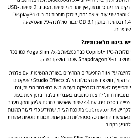
דקים אחרים כדוגמתו, אין יותר מדי יציאות מסביב: 2 יציאות USB-
C ומצד שני עוד יציאה זהה, שכולן תומכות גם ב-DisplayPort
1.4 ובטעינה בתקן OD 3.1 עבור סוללת ה-79 וואט/שעה
שבפנים.
יש בינה מלאכותית?
יכולות ה-Copilot+ PC כבר נמצאות ב-Yoga Slim 7x כמו בכל
מחשבי ה-Snapdragon X שכבר הושקו בשוק.
לחיצה על אזור התפעולים המהירים בשורת המשימות, עם צלמית
הרמקול, חושפת את היכולות הללו: Studio Effects לאפקטים
שמסייעים לאווירה ולגרפיקה בעת שימוש במצלמת הרשת, וגם
'כתוביות חיות' להצגת כיתובים באנגלית בלבד, בזמן אמת בעת
צפייה בסרטונים, עם 44 שפות שאפשר לתרגם אליהן ומהן. מעבר
לכך יש את CoCreator בתוכנת הצייר, שמיודע כדי ליצור תמונות
באמצעות הוראות טקסטואליות ובזמן אמת. תכונות נוספות אמורות
להגיע בקרוב.