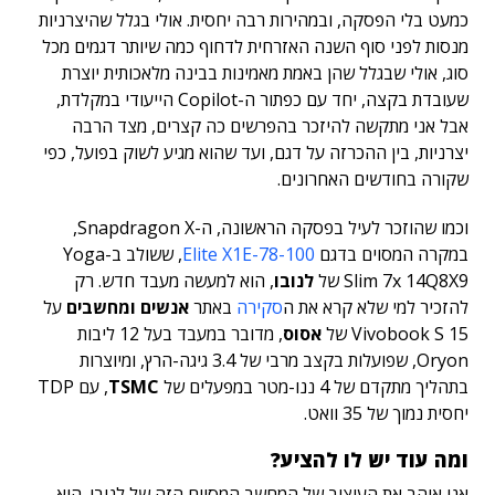
כמעט בלי הפסקה, ובמהירות רבה יחסית. אולי בגלל שהיצרניות
מנסות לפני סוף השנה האזרחית לדחוף כמה שיותר דגמים מכל
סוג, אולי שבגלל שהן באמת מאמינות בבינה מלאכותית יוצרת
שעובדת בקצה, יחד עם כפתור ה-Copilot הייעודי במקלדת,
אבל אני מתקשה להיזכר בהפרשים כה קצרים, מצד הרבה
יצרניות, בין ההכרזה על דגם, ועד שהוא מגיע לשוק בפועל, כפי
שקורה בחודשים האחרונים.
וכמו שהוזכר לעיל בפסקה הראשונה, ה-Snapdragon X,
במקרה המסוים בדגם
Elite X1E-78-100
, ששולב ב-Yoga
Slim 7x 14Q8X9 של
לנובו
, הוא למעשה מעבד חדש. רק
להזכיר למי שלא קרא את ה
סקירה
באתר
אנשים ומחשבים
על
Vivobook S 15 של
אסוס
, מדובר במעבד בעל 12 ליבות
Oryon, שפועלות בקצב מרבי של 3.4 גיגה-הרץ, ומיוצרות
בתהליך מתקדם של 4 ננו-מטר במפעלים של
TSMC
, עם TDP
יחסית נמוך של 35 וואט.
ומה עוד יש לו להציע?
אני אוהב את העיצוב של המחשב המסוים הזה של לנובו. הוא