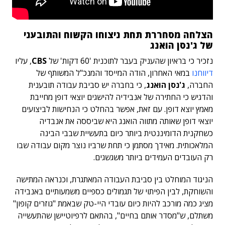
הצלחה מסחררת תחת ניצוחו הקשוח והתובעני
של ג'נסן הואנג
נזכיר כי בראיון שהעניק בעבר לתוכנית '60 דקות' של
CBS
, עליו
דיווחנו
במאי האחרון, הודה המייסד והמנכ"ל המשותף של
החברה,
ג'נסן הואנג
, כי בחברה יש סביבת עבודה תובענית
והדגיש כי החתירה של אנבידיה להישגים יוצאי דופן מחייבת
מאמץ יוצא דופן. עם זאת, אפשר בהחלט כי הנחישות לביצועים
יוצאי דופן שאותה מתווה הואנג היא שביססה את אנבדיה
כשחקנית הדומיננטית ביותר כיום בתעשיית שבבי הבינה
המלאכותית. מאידך מסתמן כי תחת שרביו נוצר מקום עבודה שבו
רק העובדים העמידים ביותר משגשגים.
הניגוד המוחלט בין סביבת העבודה המאתגרת, וכנראה המתישה
והשוחקת, לבין הפיתוי של תגמולים כספיים משמעותיים באנבידה
מציג כמה מורכב להיות כיום עובדי היי-טק שבאמת "גוזרים קופון"
משתלם, ש"מסדר אותם בחיים", בהתאם לרפיוטיישן שהתעשייה