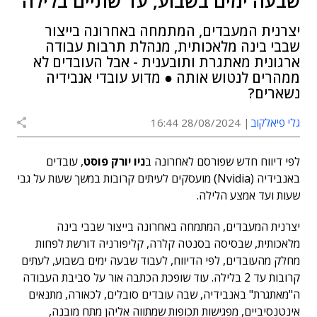
שבעה ימים בשבוע, עד שתיים בלילה
יצרנית המעבדים, המתמחה באחרונה בייצור
שבבי בינה מלאכותית, מנהלת תרבות עבודה
ארגונית מאתגרת ותובענית - אבל העובדים לא
ממהרים לנטוש אותה ● מדוע עובדי אנבידיה
נשארים?
גלי פיאלקוב
28/08/2024 16:44
לפי דיווח חדש שפורסם לאחרונה ב
ניו יורק פוסט
, עובדים
באנבידיה (Nvidia) מועסקים לעיתים קרובות במשך שעות על גבי
שעות ועד אמצע הלילה.
יצרנית המעבדים, המתמחה באחרונה בייצור שבבי בינה
מלאכותית, שבסיסה בסנטה קלרה, קליפורניה דורשת לפחות
מחלק מהעובדים, לפי הדיווח, לעבוד שבעה ימים בשבוע, לעתים
קרובות עד 2 בלילה. עוד שופכת הכתבה אור על סביבת העבודה
ה"מאתגרת" באנבידיה, שבה עובדים סובלים, לכאורה, מתנאים
אינטנסיביים, מפגישות תכופות שמתווה אליהן מתח מובנה,