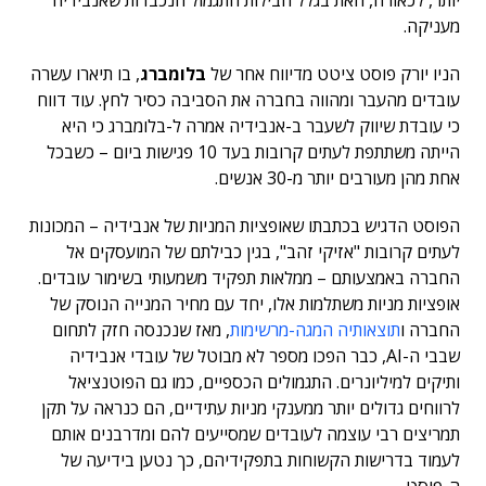
יותר, לכאורה, וזאת בגלל חבילות התגמול הנכבדות שאנבידיה
מעניקה.
הניו יורק פוסט ציטט מדיווח אחר של
בלומברג
, בו תיארו עשרה
עובדים מהעבר ומהווה בחברה את הסביבה כסיר לחץ. עוד דווח
כי עובדת שיווק לשעבר ב-אנבידיה אמרה ל-בלומברג כי היא
הייתה משתתפת לעתים קרובות בעד 10 פגישות ביום – כשבכל
אחת מהן מעורבים יותר מ-30 אנשים.
הפוסט הדגיש בכתבתו שאופציות המניות של אנבידיה – המכונות
לעתים קרובות "אזיקי זהב", בגין כבילתם של המועסקים אל
החברה באמצעותם – ממלאות תפקיד משמעותי בשימור עובדים.
אופציות מניות משתלמות אלו, יחד עם מחיר המנייה הנוסק של
החברה ו
תוצאותיה המגה-מרשימות
, מאז שנכנסה חזק לתחום
שבבי ה-AI, כבר הפכו מספר לא מבוטל של עובדי אנבידיה
ותיקים למיליונרים. התגמולים הכספיים, כמו גם הפוטנציאל
לרווחים גדולים יותר ממענקי מניות עתידיים, הם כנראה על תקן
תמריצים רבי עוצמה לעובדים שמסייעים להם ומדרבנים אותם
לעמוד בדרישות הקשוחות בתפקידיהם, כך נטען בידיעה של