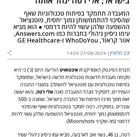
בישראל; אלי רטה ינהל אותה
המעבדה תתמקד בפיתוח טכנולוגיות שאף
שהסיכוי להתממשותן נמוך יחסית, פוטנציאל
ההשפעה שלהן עשוי להיות דרמטי ● הוא מביא
עימו ניסיון ניהולי בחברות כמו Answers.com,
אוור קראוד, WhoDoYou ו-GE Healthcare
יניב הלפרין
27/08/2024 14:03
חברת הפינטק האמריקנית
אינטואיט
הודיעה היום (ג') כי היא
מקימה מעבדת חדשנות טכנולוגית חדשה בישראל, שתתמקד
בפיתוח טכנולוגיות עם פוטנציאל להשתלב במוצרי החברה
העתידיים. לתפקיד מנהל המעבדה מונה
אלי רטה
, והוא יעשה
זאת מתוך מרכז הפיתוח של החברה בישראל, שמונה כ-500
עובדים. בתפקידו, רטה יתמקד בטכנולוגיות שאף שהסיכוי
להתממשותן נמוך יחסית, פוטנציאל ההשפעה שלהן עשוי להיות
דרמטי (מה שקרוי Moonshots).
רטה, בן 46, נשוי ואב לארבעה, מביא עמו ניסיון ניהולי עשיר