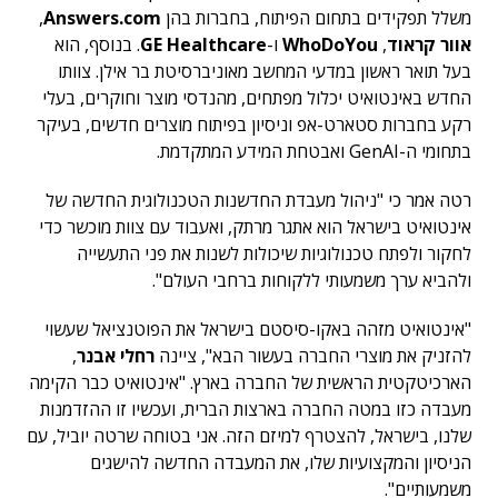
משלל תפקידים בתחום הפיתוח, בחברות בהן
Answers.com
,
אוור קראוד
,
WhoDoYou
ו-
GE Healthcare
. בנוסף, הוא
בעל תואר ראשון במדעי המחשב מאוניברסיטת בר אילן. צוותו
החדש באינטואיט יכלול מפתחים, מהנדסי מוצר וחוקרים, בעלי
רקע בחברות סטארט-אפ וניסיון בפיתוח מוצרים חדשים, בעיקר
בתחומי ה-GenAI ואבטחת המידע המתקדמת.
רטה אמר כי "ניהול מעבדת החדשנות הטכנולוגית החדשה של
אינטואיט בישראל הוא אתגר מרתק, ואעבוד עם צוות מוכשר כדי
לחקור ולפתח טכנולוגיות שיכולות לשנות את פני התעשייה
ולהביא ערך משמעותי ללקוחות ברחבי העולם".
"אינטואיט מזהה באקו-סיסטם בישראל את הפוטנציאל שעשוי
להזניק את מוצרי החברה בעשור הבא", ציינה
רחלי אבנר
,
הארכיטקטית הראשית של החברה בארץ. "אינטואיט כבר הקימה
מעבדה כזו במטה החברה בארצות הברית, ועכשיו זו ההזדמנות
שלנו, בישראל, להצטרף למיזם הזה. אני בטוחה שרטה יוביל, עם
הניסיון והמקצועיות שלו, את המעבדה החדשה להישגים
משמעותיים".