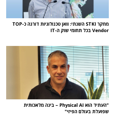
מחקר STKI השנתי: וואן טכנולוגיות דורגה כ-TOP
Vendor בכל תחומי שוק ה-IT
"העתיד הוא Physical AI – בינה מלאכותית
שפועלת בעולם הפיזי"