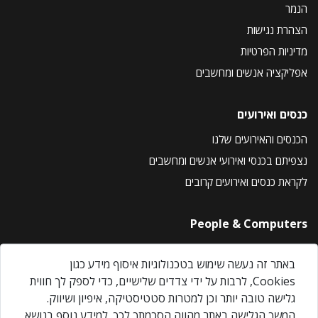
הנמר
הצהרת נגישות
מדיניות הפרטיות
אפליקציה אנשים ומחשבים
כנסים ואירועים
הכנסים והאירועים שלנו
נצפיתם בכנסי ואירועי אנשים ומחשבים
לקראת כנסים ואירועים קרובים
People & Computers
About Us
באתר זה נעשה שימוש בטכנולוגיות איסוף מידע כגון
Privacy Policy
Cookies, לרבות על ידי צדדים שלישיים, כדי לספק לך חווית
Contact Us
גלישה טובה יותר וכן למטרות סטטיסטיקה, איפיון ושיווק.
Our Events
המשך הגלישה באתר מהווה הסכמתך לכך. למידע נוסף בנושא