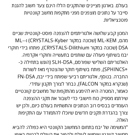
בעולם. בארגון מציינים שהתקנים הללו הינם צעד חשוב להגנת
סייבר על נתונים מוצפנים מפני מתקפות מחשב קוונטיות
פוטנציאליות.
המכון קבע שלושה אלגוריתמים להצפנה פוסט-קוונטית: שניים
מהם, ML-KEM (שכונה במקור CRYSTALS-Kyber) ו-ML-
DSA (שכונה במקור CRYSTALS-Dilithium), פותחו בידי חוקרי
יבמ בשיתוף פעולה עם שותפים בתעשייה וחוקרי אקדמיה.
האלגוריתם השלישי שפורסם, SLH-DSA (הוגש בתחילה כ-
+SPHINCS), פותח בשיתוף חוקר שהצטרף מאז לשורות
החברה. בנוסף, אלגוריתם רביעי שפותח בידי יבמ, FN-DSA
(שנקרא במקור FALCON), נבחר לצורך תקנון עתידי.
כאמור, המטרה היא להימנע מהתקפות של מחשבים קוונטיים
שירתמו מספיק כוח חישובי כדי לשבור את תקני ההצפנה
העומדים בבסיס רוב הנתונים והתשתיות בעולם כיום, ולכן יש
צורך בהגדרת תקנים חדשים שיוכלו להתמודד עם התקיפות
האלה.
"המשימה של יבמ בתחום המחשוב הקוונטי היא כפולה: להביא
מחשוב קוונטי שימושי לעולם ולהפוך את העולם לבטוח באופן