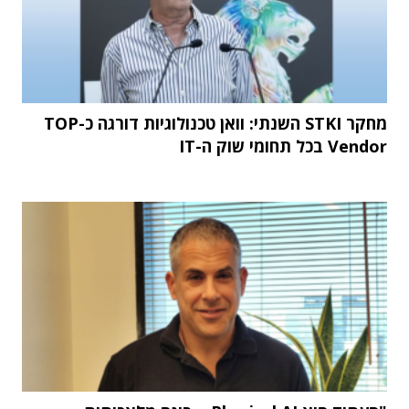
מחקר STKI השנתי: וואן טכנולוגיות דורגה כ-TOP
Vendor בכל תחומי שוק ה-IT