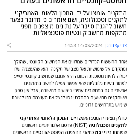
הפוסט-קוונטיים הראשונים בעולם
התקנים אומצו על ידי המכון הלאומי האמריקני
לתקנים וטכנולוגיה, ושם אומרים כי מדובר בצעד
חשוב להגנת סייבר על נתונים מוצפנים מפני
מתקפות מחשב קוונטיות פוטנציאליות
צבי קצבורג
14/08/2024 14:53
אחד החששות הגדולים שמלווים את המחשוב הקוונטי, שהולך
ומתקדם אל שימושיות ואל מצב של תקינה, הוא שהעוצמה שלו
יכולה להיות מסוכנת. הכוונה היא אמנם שמחשוב קוונטי יסייע
לפתור בעיות גלובליות שאי אפשר אפילו לחשב בתזמונים
אפשריים גם במחשבים עתירי ביצועים מהשורה, אבל אין ספק
ששחקנים מרושעים בהחלט ינסו לנצל את העוצמה הזו לטובת
שימוש בתרחישים זדוניים.
כחלק מצעדי המנע האפשריים,
המכון הלאומי האמריקני
לתקנים וטכנולוגיה
(NIST) פרסם אלגוריתמים ראשונים
שפותחו בידי
יבמ
כתקני ההצפנה הפוסט-קוונטיים הראשונים