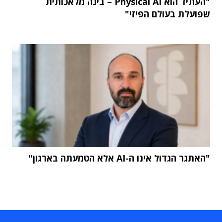
"העתיד הוא Physical AI – בינה מלאכותית
שפועלת בעולם הפיזי"
"האתגר הגדול אינו ה-AI אלא הטמעתה בארגון"