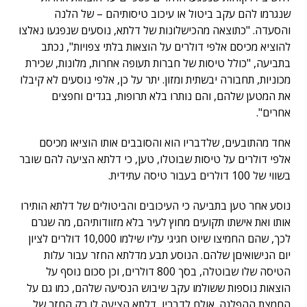
שנגרמו להם עקב ביטול או עיכוב טיסותיהם – של הלנה
והסעדה. "כתוצאה מהכישלונות של דלתא, נוסעים שנפגעו נאלצו
להוציא מכיסם אלפי דולרים על הוצאות בלתי צפויות", נכתב
בתביעה, "כולל טיסות של חברות תעופה אחרות, מלונות, שכירת
מכוניות, תחבורה יבשתית ומזון. יתר על כן, אלפי נוסעים לא קיבלו
את המטען שלהם, והם נותרו בלא תרופות, בגדים וחפצים
אחרים".
אחד מהתובעים, שלדבריו הוא והסובבים אותו הוציאו מכיסם
אלפי דולרים על טיסות שבוטלו, טען, כי דלתא הציעה להם שובר
בשווי של 100 דולרים בעבור טיסה עתידית.
נוסע אחר טען בתביעה כי העיכובים והביטולים של דלתא הותירו
אותו ואת אישתו תקועים מחוץ לעיר בלא מזוודותיהם, מה שגרם
לכך, שהם החמיצו שיוט חגיגי עליו שילמו 10,000 דולרים לציון
יום הנישואיםן שלהם. הנוסע תבע מדלתא החזר עבור עלות
הטיסה שלו שבוטלה, בסך 800 דולרים, וכן סכום נוסף על
הוצאות נוספות ששולמו עקב שיבוש הנסיעה שלהם, כמו גם על
החמצת ההפלגה. אולם לדבריו, דלתא הציעה לו רק החזר של