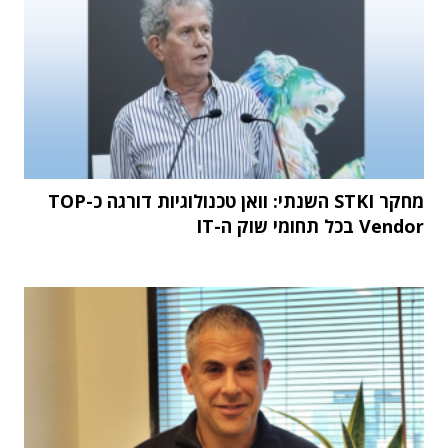
מחקר STKI השנתי: וואן טכנולוגיות דורגה כ-TOP
Vendor בכל תחומי שוק ה-IT