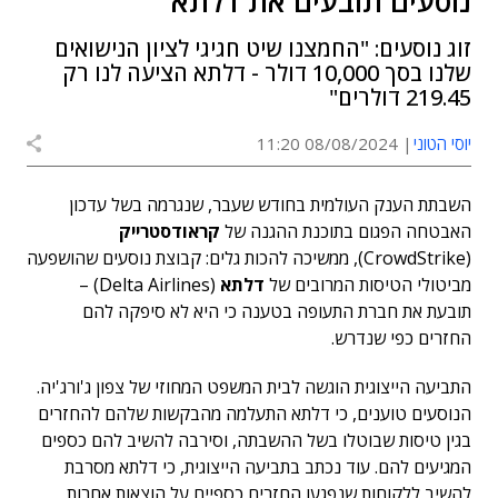
נוסעים תובעים את דלתא
זוג נוסעים: "החמצנו שיט חגיגי לציון הנישואים
שלנו בסך 10,000 דולר - דלתא הציעה לנו רק
219.45 דולרים"
יוסי הטוני
08/08/2024 11:20
השבתת הענק העולמית בחודש שעבר, שנגרמה בשל עדכון
האבטחה הפגום בתוכנת ההגנה של
קראודסטרייק
(CrowdStrike), ממשיכה להכות גלים: קבוצת נוסעים שהושפעה
מביטולי הטיסות המרובים של
דלתא
(Delta Airlines) –
תובעת את חברת התעופה בטענה כי היא לא סיפקה להם
החזרים כפי שנדרש.
התביעה הייצוגית הוגשה לבית המשפט המחוזי של צפון ג'ורג'יה.
הנוסעים טוענים, כי דלתא התעלמה מהבקשות שלהם להחזרים
בגין טיסות שבוטלו בשל ההשבתה, וסירבה להשיב להם כספים
המגיעים להם. עוד נכתב בתביעה הייצוגית, כי דלתא מסרבת
להשיב ללקוחות שנפגעו החזרים כספיים על הוצאות אחרות