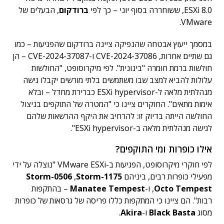
ESXi 8.0, ששוחררה בסוף יוני – כך לפי
ברודקום
, הבעלים של
VMware.
במסמך ייעוץ אבטחה שהנפיקה ציינה ברודקום שהפגיעות – כמו
גם שתיים אחרות, CVE-2024-37086 ו-CVE-2024-37087 – הן
חולשות ברמת חומרה "בינונית". לפי מיקרוסופט, "החולשות
עלולות להביא למצב שבו משתמשים בלתי מורשים יקבלו גישה
מנהלתית מלאה ל-ESXi hypervisor כברירת מחדל – ובלא
אימות מתאים". החוקרים ציינו כי "המטרה של התוקפים בניצול
החולשה הייתה בדיוק זו: להרחיב את היקף ההרשאות שלהם
לגישה מנהלתית מלאה ב-ESXi hypervisor".
אילו כופרות ומי התוקפים?
לפי חוקרי מיקרוסופט, הפגיעות ב-VMware ESXi "נוצלה על ידי
מפעילי כופרות רבים, ביניהם
Storm-1175
,
Storm-0506
Octo Tempest
,
ו-
Manatee Tempest
– בהתקפות
רבות". הם ציינו כי המתקפות כללו פריסה של גרסאות של כופרות
מסוג
Black Basta
ו-
Akira
.