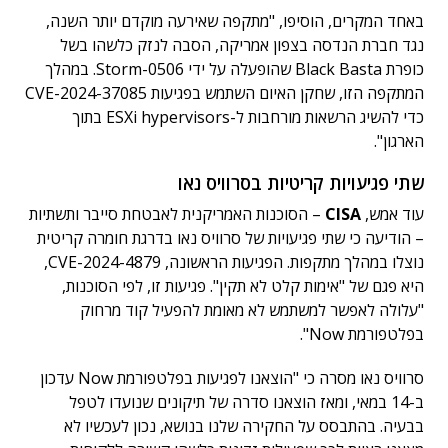
באחד המקרים, הוסיפו, "מתקפה שאירעה מוקדם יותר השנה,
נגד חברת הנדסה בצפון אמריקה, הסבה לנזק כלשהו בשל
כופרת Black Basta שהופעלה על ידי Storm-0506. במהלך
המתקפה הזו, שחקן האיום השתמש בפגיעות CVE-2024-37085
כדי להשיג הרשאות מורחבות ל-ESXi hypervisors בתוך
הארגון".
שתי פגיעויות קריטיות בסרוויס נאו
עוד אמש,
CISA
– הסוכנות האמריקנית לאבטחת סייבר ותשתיות
– הודיעה כי שתי פגיעויות של סרוויס נאו בדרגת חומרה קריטית
נוצלו במהלך מתקפות. הפגיעות הראשונה, CVE-2024-4879,
היא פגם של "אימות קלט לא תקין". פגיעות זו, לפי הסוכנות,
"עלולה לאפשר למשתמש לא מאומת להפעיל קוד מרחוק
בפלטפורמת Now".
סרוויס נאו מסרה כי "הוצאנו לפגיעות בפלטפורמת Now עדכון
ב-14 במאי, ומאז הוצאנו סדרה של תיקונים שנועדו לטפל
בבעיה. בהתבסס על החקירה שלנו בנושא, נכון לעכשיו לא