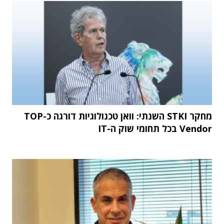
מחקר STKI השנתי: וואן טכנולוגיות דורגה כ-TOP
Vendor בכל תחומי שוק ה-IT