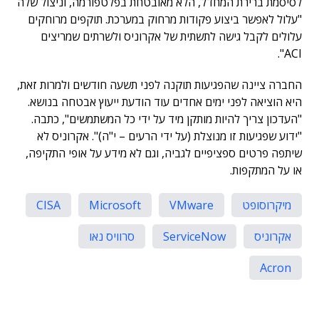
לסיסמת ברירת המחדל, הלא מאובטחת בפלטפורמה, וניצול שלה
"עלול לאפשר ביצוע פקודות מרחוק במערכת. תוקפים מרוחקים
עלולים לקבל גישה לתשתית של אקרוניס ולשרתים שמריצים
ACI".
החברה ציינה שהפגיעות תוקנה לפני תשעה חודשים ולמרות זאת,
היא הוציאה לפני ימים אחדים עוד הודעת ייעוץ אבטחה בנושא.
"העדכון צריך להיות מותקן מיד על ידי כל המשתמשים", כתבה.
"ידוע שפגיעות זו מנוצלת (על ידי הרעים – י"ה)". אקרוניס לא
שיתפה פרטים ספציפיים לגביה, וגם לא מידע על אופי התקיפה,
או על המתקפות.
מיקרוסופט
VMware
Microsoft
CISA
אקרוניס
ServiceNow
סרוויס נאו
Acron