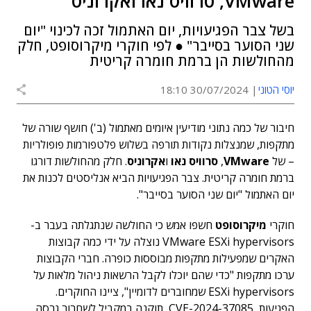
VMware, סרוויס נאו ואקרוניס
בשל צבר הפגיעויות, יום האתמול זכה לכינוי "יום
שני הסוער בסייבר" ● לפי חוקרי מיקרוסופט, חלק
מהחולשות הן ברמת חומרה קריטית
יוסי הטוני
30/07/2024 18:10
חיבור של כמה נתוני מודיעין איומים מאתמול (ב') חושף שורה של
מתקפות, שמנצלות נקודות תורפה בשלוש פלטפורמות פופולריות
– של
VMware
,
סרוויס נאו
ו
אקרוניס
. חלק מהחולשות דורגו
ברמת חומרה קריטית. צבר הפגיעויות הביא אנליסטים לכנות את
יום האתמול "יום שני הסוער בסייבר".
חוקרי
מיקרוסופט
חשפו אמש כי החולשה שנתגלתה בעבר ב-
VMware ESXi hypervisors נוצלה על ידי כמה קבוצות
האקרים שמפעילות מתקפות מבוססות כופרה. חברי הקבוצות
ערכו מתקפות "כדי שהם יוכלו לקבל הרשאות ניהול מלאות על
ESXi hypervisors שמחוברים לדומיין", ציינו החוקרים.
הפגיעות, CVE-2024-37085, תוקנה במקביל לשחרור גרסה