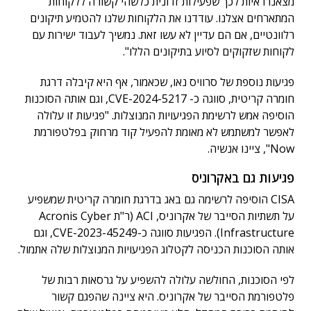
מצאנו ראיות לכך שפעילות זדונית כלשהי קשורה ללקוחות
המתארחים אצלנו. עודדנו את הלקוחות שלנו להטמיע תיקונים
רלוונטיים, אם הם עדיין לא עשו זאת. נמשיך לעבוד ישירות עם
לקוחות שזקוקים לסיוע בתיקונים הללו".
פגיעות נוספת של סרוויס נאו, שכאמור, אף היא קיבלה דרגת
חומרה קריטית, סווגה כ- CVE-2024-5217, וגם אותה הסוכנות
הוסיפה אמש לרשימת הפגיעויות המנוצלות. "פגיעות זו עלולה
לאפשר למשתמש לא מאומת להפעיל קוד מרחוק בפלטפורמת
Now", ציינו אנשיה.
פגיעות גם באקרוניס
CISA הוסיפה לרשימה גם באג בדרגת חומרה קריטית שמשפיע
על תשתיות הסייבר של אקרוניס, ACI (ר"ת Acronis Cyber
Infrastructure). הפגיעות סווגה כ-CVE-2023-45249, וגם
אותה הסוכנות הכניסה לקטלוג הפגיעויות המנוצלות שלה אתמול.
לפי הסוכנות, החולשה עלולה להשפיע על גרסאות רבות של
פלטפורמת הסייבר של אקרוניס. היא ציינה שהפגם קשור