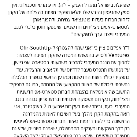
שפועלת בישראל ממגדל העמק – י"ה), וידע מדעי וטכנולוגי. אין
ספק שהניסיון והידע שלו ימלאו תפקיד מפתח בהצלחה של הקרן
לזהות חברות בעלות פוטנציאל צמיחה, ולהפוך אותן
לסטארט-אפים מצליחים וחדשניים, שיספקו חוסן כלכלי לנגב
המערבי וייצרו ערך למשקיעים".
ד"ר אפלבום ציין כי "אני שמח להצטרף ל-Ofir-SouthUp
Ventures ולסייע בהגשמת המטרה שהקרן הציבה לעצמה:
להפוך את הנגב המערבי למרכיב משמעותי בסטארט-אפ ניישן,
על מנת שזו תתפרס מעבר לרדיוס של תל אביב והרצליה. עוד
בתפקידי כיו"ר רשות החדשנות וכמדען הראשי במשרד הכלכלה
נחשפתי ליכולת של הצוות המקצועי של החממה, כמו גם לתפקיד
החשוב שהיא ממלאת בהצמחת חברות סטארט-אפ חדשניות
ומצליחות, ובקידום תעסוקה איכותית וברמת פריון גבוהה בנגב
המערבי. כעת, וביתר שאת בעקבות אירועי ה-7 באוקטובר, אני
רואה בהקמת הקרן מהלך בעל חשיבות לאומית מהמדרגה
הראשונה כדי לעודד יזמות באזור. חברות סטארט-אפ לא יגיעו
רק דרך השקעות ומענקים מהממשלה, שאמנם חיוניים, אלא גם
ממשיכת משקיעים, שיראו בכך פוטנציאל העסקי לצד השקעה