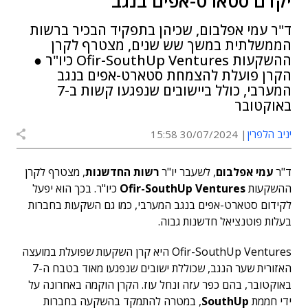
יקדם סטארט-אפים בנגב
ד"ר עמי אפלבום, שכיהן בתפקיד הבכיר ברשות
הממשלתית במשך שש שנים, מצטרף לקרן
ההשקעות Ofir-SouthUp Ventures כיו"ר ●
הקרן פועלת להצמחת סטארט-אפים בנגב
המערבי, כולל ביישובים שנפגעו קשות ב-7
באוקטובר
יניב הלפרין
30/07/2024 15:58
ד"ר
עמי אפלבום
, לשעבר יו"ר
רשות החדשנות
, מצטרף לקרן
ההשקעות
Ofir-SouthUp Ventures
כיו"ר. בכך הוא יפעל
לקידום סטארט-אפים בנגב המערבי, כמו גם השקעות בחברות
בעלות פוטנציאל חדשנות גבוה.
Ofir-SouthUp Ventures היא קרן השקעות שפועלת במועצה
האזורית שער הנגב, שכוללת ישובים שנפגעו מאוד בטבח ה-7
באוקטובר, בהם כפר עזה ונחל עוז. הקרן הוקמה באחרונה על
ידי חממת
SouthUp
, במטרה להתמקד בהשקעה בחברות