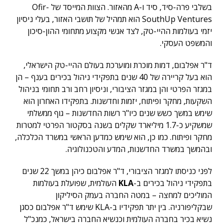
בשלבי פרה-סיד, סיד ו-A מהאזור. הצוות המייסד של Ofir-
SouthUp Ventures הוא תמהיל של תושבי האזור, בעלי ניסיון
יזמי בעולמות ההיי-טק, לצד אנשי מקצוע מתחומי ההון-סיכון
והמשפט העסקי.
ד"ר אפלבום, דמות מוכרת ומוערכת בעולם ההיי-טק הישראלי,
הוא בעל קריירה של 40 שנים בתפקידי ניהול בכירים בענף – הן
במגזר הפרטי והן במגזר הציבורי, וניסיון רחב ורב תחומי בניהול
השקעות, מחקר ופיתוח, יזמות וחדשנות. בתפקידו האחרון הוא
שימש במשך כשש שנים כיו"ר רשות החדשנות – גוף ממשלתי
שמשקיע כ-1.7 מיליארד שקלים בשנה בסקטור הפרטי למטרות
מחקר ופיתוח. כמו כן, הוא שימש כמדען הראשי במשרד הכלכלה,
ובהמשך במשרד החדשנות, המדע והטכנולוגיה.
לפני כניסתו למגזר הציבורי, ד"ר אפלבום כיהן במשך 22 שנים
בתפקידי ניהול בכירים ב-
KLA
העולמית, שפועלת בעולמות
המוליכים למחצה – במטה החברה בעמק הסיליקון
שבקליפורניה. בין יתר תפקידיו ב-KLA שימש ד"ר אפלבום כסגן
נשיא בכיר בחברה העולמית וכנשיא החברה בישראל, כמנכ"ל