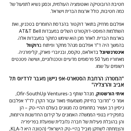
חטיבת הרובוטיקה ואוטומציה העולמית, וכסגן נשיא לתפעול של
כמה חטיבות, כולל ארצות הברית וישראל.
אפלבום מחזיק בתואר דוקטור בהנדסת החומרים בטכניון, ואת
השתלמות הפוסט-דוקטורט השלים במעבדות AT&T Bell
בארצות הברית. לאחר מכן הוא שימש כחוקר במעבדות אלה.
בהמשך היה ד"ר אפלבום מנהל מחקר ופיתוח ב
רוקוול
אינטרנשיונל
בדאלאס, טקסס, ובניוברי פארק, קליפורניה.
מאחוריו מעל 50 פרסומים מדעיים וטכנולוגיים, ושישה פטנטים
רשומים על שמו.
"המטרה: הרחבת הסטארט-אפ ניישן מעבר לרדיוס תל
אביב והרצליה"
איתי הורשטוק
, מנהל שותף ב-Ofir-SouthUp Ventures,
אמר כי "מדובר בחיזוק משמעותי מאוד עבור הקרן. לד"ר אפלבום
ניסיון רב ועשיר בתחומים כה מגוונים בעולם ההיי-טק – הן
בתפקידיו בגופי הממשלה האמונים על קידום החדשנות והיזמות,
והן בהובלת פעילות של חברה גלובלית שפועלת בפריפריה
והצמחתה לשחקן מוביל בהיי-טק הישראלי (הכוונה היא ל-KLA,