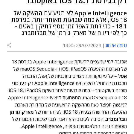
רק בגירסת iOS 18.1 באוקטובר
Apple Intelligence לא תגיע עם ההשקה של
iOS 18, אלא כמה שבועות מאוחר יותר, בגירסת
18.1 - כדי לתת לאפל זמן נוסף לתיקון באגים –
כך לפי דיווח של מארק גורמן של מבלומברג
נחמה אלמוג
29/07/2024 13:35
אכזבה למי שמצפים להשקת Apple Intelligence בגירסת 18
של מערכות ההפעלה iOS, iPadOS ו ו-macOS Sequoia של
אפל
– על פי מקורות המצויים בתוכניות של אפל, החברה
מתכננת להתחיל להשיק את Apple Intelligence רק בעדכוני
תוכנה באוקטובר – כמה שבועות לאחר השקת iOS 18, iPadOS
18 ו-macOS Sequoia. המשמעות היא ש-Apple Intelligence
למעשה תפוצל כעת מההשקה הראשונית של מהדורת מערכת
ההפעלה החדשה הצפויה iOS 18. לפי הדיווח של
מארק גורמן
מ
בלומברג
, הסיבה לעיכוב היא דאגה לגבי יציבות התכונות של
תוספת הבינה המלאכותית הצפויה, Apple Intelligence,
ולאפשר למפתחים מספיק זמן בדיקה.