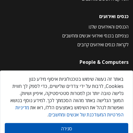
כנסים ואירועים
הכנסים והאירועים שלנו
נצפיתם בכנסי ואירועי אנשים ומחשבים
לקראת כנסים ואירועים קרובים
People & Computers
About Us
באתר זה נעשה שימוש בטכנולוגיות איסוף מידע כגון
Privacy Policy
Cookies, לרבות על ידי צדדים שלישיים, כדי לספק לך חווית
Contact Us
גלישה טובה יותר וכן למטרות סטטיסטיקה, איפיון ושיווק.
Our Events
המשך הגלישה באתר מהווה הסכמתך לכך. למידע נוסף בנושא
ואפשרות לנהל את השימוש באמצעים הללו, ראו את
מדיניות
הפרטיות המעודכנת של אנשים ומחשבים
.
אנשים ומחשבים © 2026 – כל הזכויות שמורות
סגירה
Created by