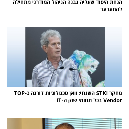
הנחת היסוד שעליה נבנה הניהול המודרני מתחילה
להתערער
מחקר STKI השנתי: וואן טכנולוגיות דורגה כ-TOP
Vendor בכל תחומי שוק ה-IT