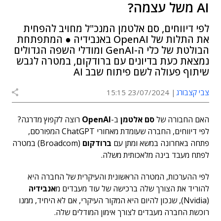
AI משל עצמה?
לפי דיווחים, סם אלטמן המנכ"ל מחויב להפחית
את התלות של OpenAI באנבידיה ● המתפתחת
הבולטת של כלי ה-GenAI ומודלי השפה הגדולים
נמצאת כעת בדיונים עם ברודקום, במטרה לגבש
שיתוף פעולה לשם פיתוח שבב AI
צבי קצבורג
23/07/2024 15:15
האם החבורה של
סם אלטמן
ב-
OpenAI
רוצה לקפוץ מדרגה?
לפי דיווחים, החברה שעומדת מאחורי ChatGPT המפורסם,
פתחה באחרונה במשא ומתן עם
ברודקום
(Broadcom) במטרה
לפתח מעבד בינה מלאכותית משלה.
לפי ההערכות, המטרה הראשונית והעיקרית של החברה היא
להוריד את הצורך שלה ברכישה של עוד מעבדים מ
אנבידיה
(Nvidia), שנכון להיום היא המקור העיקרי, אם לא היחיד, ממנו
רוכשת החברה מעבדים לצורך אימון המודלים שלה.