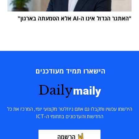
"האתגר הגדול אינו ה-AI אלא הטמעתה בארגון"
הישארו תמיד מעודכנים
Daily
maily
הירשמו עכשיו ותקבלו גם אתם ניוזלטר מקצועי יומי, המרכז את כל
החדשות והעדכונים בתחומי ה-ICT
הרשמה