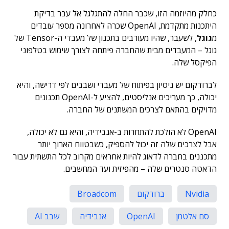
כחלק מהיוזמה הזו, שכבר החלה להתגלגל אל עבר בדיקת
היתכנות מתקדמת, OpenAI שכרה לאחרונה מספר עובדים
מ
גוגל
, לשעבר, שהיו מעורבים בתכנון של מעבדי ה-Tensor של
גוגל – המעבדים מבית שהחברה פיתחה לצורך שימוש בטלפוני
הפיקסל שלה.
לברודקום יש ניסיון בפיתוח של מעבדי ושבבים לפי דרישה, והיא
יכולה, כך מעריכים אנליסטים, להציע ל-OpenAI תכנונים
מדויקים בהתאם לצרכים המשתנים של החברה.
OpenAI לא הולכת להתחרות ב-אנבידיה, והיא גם לא יכולה,
אבל לצרכים שלה זה יכול להספיק, כשבטווח הארוך יותר
מתכננים בחברה לדאוג להיות אחראים מקרוב לכל התשתית עבור
הדאטה סנטרים שלה – מהפיזית ועד המחשבים.
Nvidia
ברודקום
Broadcom
סם אלטמן
OpenAI
אנבידיה
שבב AI