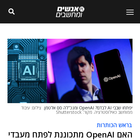
יפתחו שבבי AI לבדם? OpenAI ומנכ"לה סם אלטמן.
צילום: עיבוד
ממוחשב כאילוסטרציה. מקור: Shutterstock
בראש הכותרות
האם OpenAI מתכוננת לפתח מעבדי