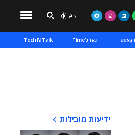
דקאסט
גאדג'Time
Tech N Talk
וכן פרסומי
תוכן פרסומי
וכן פרסומי
ידיעות מובילות