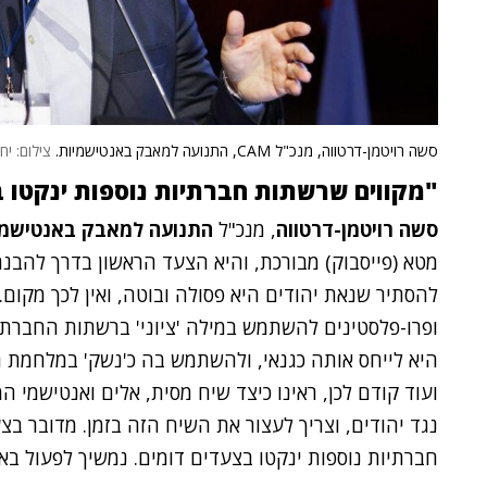
סשה רויטמן-דרטווה, מנכ"ל CAM, התנועה למאבק באנטישמיות.
צילום: יח
"
מקווים שרשתות חברתיות נוספות ינקטו 
סשה רויטמן-דרטווה
, מנכ"ל
התנועה למאבק באנטישמי
מטא (פייסבוק) מבורכת, והיא הצעד הראשון בדרך להבנה 
להסתיר שנאת יהודים היא פסולה ובוטה, ואין לכך מקום. 
ופרו-פלסטינים להשתמש במילה 'ציוני' ברשתות החברתיו
ועוד קודם לכן, ראינו כיצד שיח מסית, אלים ואנטישמי 
נגד יהודים, וצריך לעצור את השיח הזה בזמן. מדובר בצ
חברתיות נוספות ינקטו בצעדים דומים. נמשיך לפעול באופ