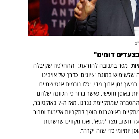
"צ
בצעדים דומים"
ות
, מסר בתגובה להודעת: "ההחלטה שקיבלה
שלשימוש במונח 'ציונים' כדרך של אויבינו
במשך זמן ארוך מדי, יכלו גורמים אנטישמיים
ת באופן חופשי, כאשר ברור כי הכוונה שלהם
היא לייחס אותה כגנאי, ולהשתמש בה כ'נשק' במלחמת ההסברה שמתקיימת נגדנו. מאז ה-7 באוקטובר,
המתקיים באינטרנט הופך לתקריות אלימות וטרור
עד חשוב מצד 'מטא', ואנו מקווים שרשתות
ן יומיומי כדי שזה יקרה".