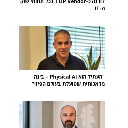
דורגה כ-TOP Vendor בכל תחומי שוק
ה-IT
"העתיד הוא Physical AI – בינה
מלאכותית שפועלת בעולם הפיזי"