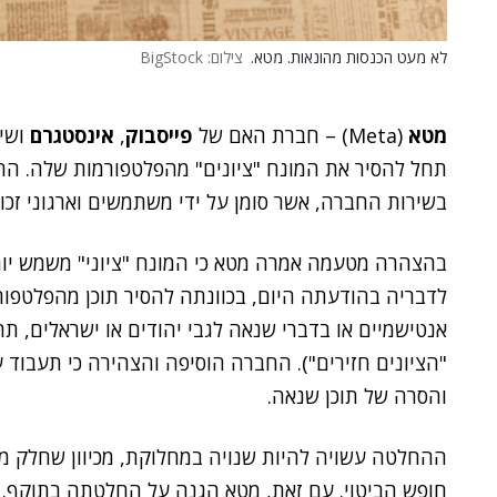
לא מעט הכנסות מהונאות. מטא.
צילום: BigStock
מטא
(Meta) – חברת האם של
פייסבוק
,
אינסטגרם
ושיר
תחל להסיר את המונח "ציונים" מהפלטפורמות שלה. הה
בשירות החברה, אשר סומן על ידי משתמשים וארגוני זכוי
בהצהרה מטעמה אמרה מטא כי המונח "ציוני" משמש יו
לדבריה בהודעתה היום, בכוונתה להסיר תוכן מהפלטפ
אנטישמיים או בדברי שנאה לגבי יהודים או ישראלים, ת
"הציונים חזירים"). החברה הוסיפה והצהירה כי תעבוד 
והסרה של תוכן שנאה.
ההחלטה עשויה להיות שנויה במחלוקת, מכיוון שחלק מ
חופש הביטוי. עם זאת, מטא הגנה על החלטתה בתוקף. "י