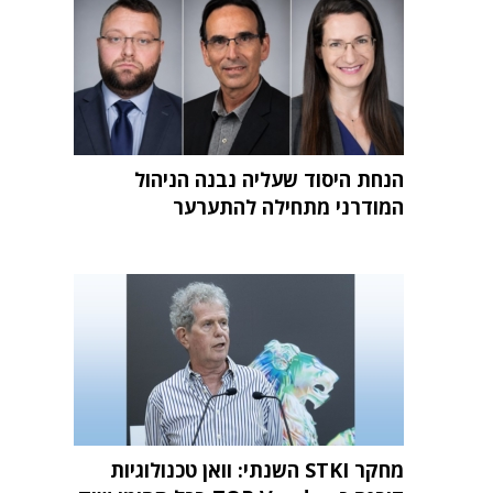
הנחת היסוד שעליה נבנה הניהול
המודרני מתחילה להתערער
מחקר STKI השנתי: וואן טכנולוגיות