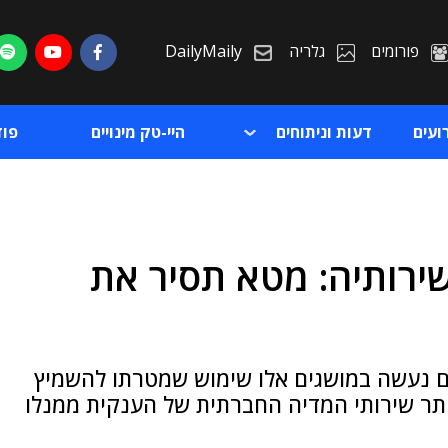
פורומים
גלריה
DailyMaily
ועים
דעות וניתוחים
היי-טק מינויים
פו
שירותיה: מטא תסיר את
ת
ת
בהם נעשה במושגים אלו שימוש שמטרתו להשמיץ
ביתר שירותי המדיה החברתית של הענקית ממנלו