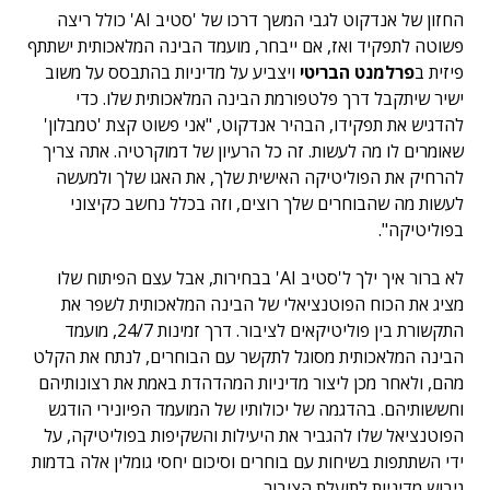
החזון של אנדקוט לגבי המשך דרכו של 'סטיב AI' כולל ריצה
פשוטה לתפקיד ואז, אם ייבחר, ​​מועמד הבינה המלאכותית ישתתף
פיזית ב
פרלמנט הבריטי
ויצביע על מדיניות בהתבסס על משוב
ישיר שיתקבל דרך פלטפורמת הבינה המלאכותית שלו. כדי
להדגיש את תפקידו, הבהיר אנדקוט, "אני פשוט קצת 'טמבלון'
שאומרים לו מה לעשות. זה כל הרעיון של דמוקרטיה. אתה צריך
להרחיק את הפוליטיקה האישית שלך, את האגו שלך ולמעשה
לעשות מה שהבוחרים שלך רוצים, וזה בכלל נחשב כקיצוני
בפוליטיקה".
לא ברור איך ילך ל'סטיב AI' בבחירות, אבל עצם הפיתוח שלו
מציג את הכוח הפוטנציאלי של הבינה המלאכותית לשפר את
התקשורת בין פוליטיקאים לציבור. דרך זמינות 24/7, מועמד
הבינה המלאכותית מסוגל לתקשר עם הבוחרים, לנתח את הקלט
מהם, ולאחר מכן ליצור מדיניות המהדהדת באמת את רצונותיהם
וחששותיהם. בהדגמה של יכולותיו של המועמד הפיונירי הודגש
הפוטנציאל שלו להגביר את היעילות והשקיפות בפוליטיקה, על
ידי השתתפות בשיחות עם בוחרים וסיכום יחסי גומלין אלה בדמות
גיבוש מדיניות לתועלת הציבור.