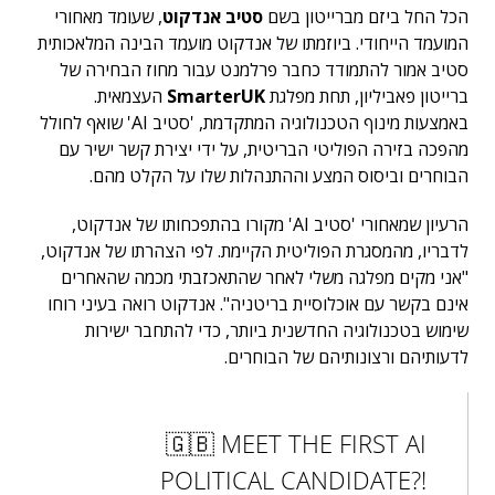
הכל החל ביזם מברייטון בשם
סטיב אנדקוט
, שעומד מאחורי
המועמד הייחודי. ביוזמתו של אנדקוט מועמד הבינה המלאכותית
סטיב אמור להתמודד כחבר פרלמנט עבור מחוז הבחירה של
ברייטון פאביליון, תחת מפלגת
SmarterUK
העצמאית.
באמצעות מינוף הטכנולוגיה המתקדמת, 'סטיב AI' שואף לחולל
מהפכה בזירה הפוליטי הבריטית, על ידי יצירת קשר ישיר עם
הבוחרים וביסוס המצע וההתנהלות שלו על הקלט מהם.
הרעיון שמאחורי 'סטיב AI' מקורו בהתפכחותו של אנדקוט,
לדבריו, מהמסגרת הפוליטית הקיימת. לפי הצהרתו של אנדקוט,
"אני מקים מפלגה משלי לאחר שהתאכזבתי מכמה שהאחרים
אינם בקשר עם אוכלוסיית בריטניה". אנדקוט רואה בעיני רוחו
שימוש בטכנולוגיה החדשנית ביותר, כדי להתחבר ישירות
לדעותיהם ורצונותיהם של הבוחרים.
🇬🇧 MEET THE FIRST AI
POLITICAL CANDIDATE?!