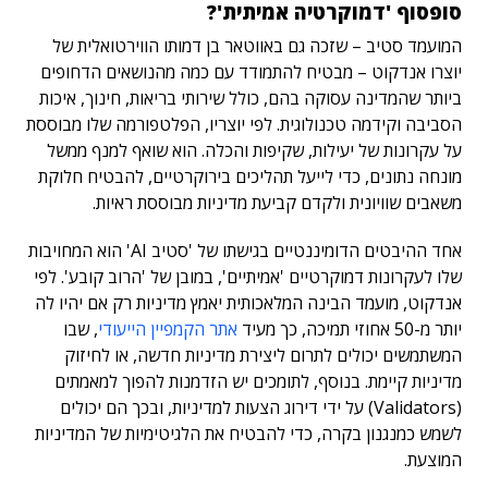
סופסוף 'דמוקרטיה אמיתית'?
המועמד סטיב – שזכה גם באווטאר בן דמותו הווירטואלית של
יוצרו אנדקוט – מבטיח להתמודד עם כמה מהנושאים הדחופים
ביותר שהמדינה עסוקה בהם, כולל שירותי בריאות, חינוך, איכות
הסביבה וקידמה טכנולוגית. לפי יוצריו, הפלטפורמה שלו מבוססת
על עקרונות של יעילות, שקיפות והכלה. הוא שואף למנף ממשל
מונחה נתונים, כדי לייעל תהליכים בירוקרטיים, להבטיח חלוקת
משאבים שוויונית ולקדם קביעת מדיניות מבוססת ראיות.
אחד ההיבטים הדומיננטיים בגישתו של 'סטיב AI' הוא המחויבות
שלו לעקרונות דמוקרטיים 'אמיתיים', במובן של 'הרוב קובע'.
לפי
אנדקוט, מועמד הבינה המלאכותית יאמץ מדיניות רק אם יהיו לה
יותר מ-50 אחוזי תמיכה, כך מעיד
אתר הקמפיין הייעודי
, שבו
המשתמשים יכולים לתרום ליצירת מדיניות חדשה, או לחיזוק
מדיניות קיימת. בנוסף, לתומכים יש הזדמנות להפוך למאמתים
(Validators) על ידי דירוג הצעות למדיניות, ובכך הם יכולים
לשמש כמנגנון בקרה, כדי להבטיח את הלגיטימיות של המדיניות
המוצעת.