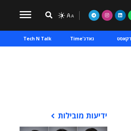
דקאסט
גאדג'Time
Tech N Talk
וכן פרסומי
תוכן פרסומי
וכן פרסומי
ידיעות מובילות