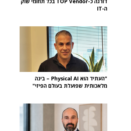
דורגה כ-TOP Vendor בכל תחומי שוק
ה-IT
"העתיד הוא Physical AI – בינה
מלאכותית שפועלת בעולם הפיזי"