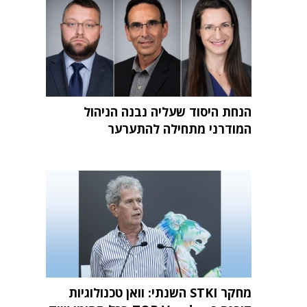
הנחת היסוד שעליה נבנה הניהול
המודרני מתחילה להתערער
מחקר STKI השנתי: וואן טכנולוגיות