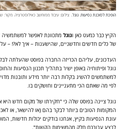
הופכת לסוכנת נסיעות. גוגל.
צילום: עיבוד ממוחשב כאילוסטרציה. מקור: 
הקיץ כבר כמעט כאן ו
גוגל
מתכוונת לאפשר למשתמשיה לתכ
של כלים חדשים וחדשניים, שהישענות – איך לא?! – על יכולות AI מזינה 
העדכונים, עליהם הכריזה החברה בפוסט שהעלתה לבלוג
גוגל ופיתוחיה באופן ישיר בתהליך תכנון הנסיעות והחו
למשתמשים להשיג בקלות רבה יותר מידע ותובנות מדויק
לפי מה שאתם הכי מתעניינים וחושקים בו.
גוגל ציינה בפוסט שלה כי "חקירתו של מקום חדש היא 
המקומות הטובים ביותר לבקר בהם (או להישאר, או לאכול)
עונת הנסיעות בקיץ, אנחנו בודקים יכולות חדשות, המופ
לבצע עבורכם חלק מהמשימות הקשות".