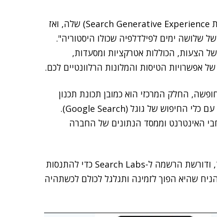
החברה הסבירה כי על המשתמשים להצטרף ל-SGE (ר"ת Search Generative Experience) שלה, ואז
של שלושה ימים לפילדלפיה שכולו היסטוריה".
 של הצעות, הכוללות אטרקציות ומסעדות,
של אפשרויות הטיסות והמלונות הרלוונטיים לכם.
פשה, החלק המרכזי הוא כמובן תכונת תכנון
הטיולים, שמופעלת על ידי שילוב יכולות בינה מלאכותית עם כלי החיפוש של גוגל (Google Search).
 ה-AI נאסף מידע מכל רחבי האינטרנט וממסד הנתונים של החברה
לצערנו, יכולת זו זמינה בינתיים באנגלית ובארה"ב בלבד, ודורשת הרשמה ל-Search Labs כדי להתנסות
להניח שהיא הפוך לזמינה ותגלגל לכולם לכשתהיה