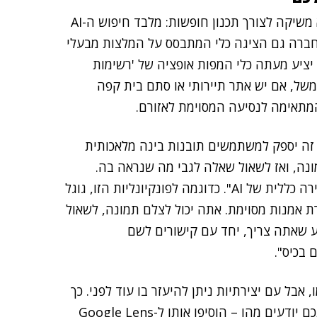
גוגל, כאמור, תיארה בסך הכל שישה כלים עיקריים שהיא משיקה לצורך תכנון חופשות: מלבד חיפוש ה-AI
 החברה גם הציגה כלי המתבסס על המלצות מבעלי
מפות אופציה של 'רשימות
משל, אם יש אתר תיירותי או סתם בית קפה
מתאימה לנסיעה המסוימת לאזורם.
היא ה-Multisearch ב-Google Lens – כלי זה יספק למשתמשים תובנות בינה מלאכותית
מונה, ואז לשאול שאלה לגבי מה שנראה בה.
החברה טוענת כי בתגובה "תקבלו תובנות מועילות בסקירה כללית של AI". כדוגמה לפונקיונליות הזו, גוגל
רת אמנות מסוימת. אתה יכול לצלם תמונה, לשאול
ע שאתה צריך, יחד עם קישורים לשם
 בכיס".
 אבל עם יצירתיות ניתן להיעזר בו עוד לפני. כך
למשל אם ראיתם היכנשהו תיעוד של מקום יפהפה שאינכם יודעים מהו – הוסיפו אותו ל-Google Lens