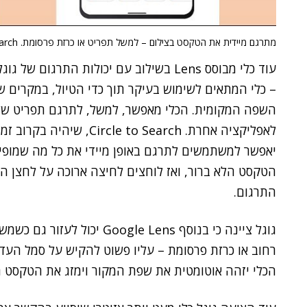
מתרגם מיידית את הטקסט בצילום – למשל תפריט או כרזת פרסומת. Circle to Search של גוגל.
– כלי המתאים לשימוש בעיקר תוך כדי הטיול, במקרים 
השפה המקומית. הכלי מאפשר, למשל, לתרגם תפריט ש
לאפליקציה אחרת.  to Search
יאפשר למשתמשים לתרגם באופן מיידי את כל מה שמופי
הטקסט הלא ברור, ואז לוחצים לחיצה ארוכה על לחצן הב
התרגום.
גוגל ציינה כי בנוסף le Lens
רחוב או כרזת פרסומת – עליו פשוט להקיש על סמל העדש
הכלי יזהה אוטומטית את שפת המקור וימזג את הטקסט ה