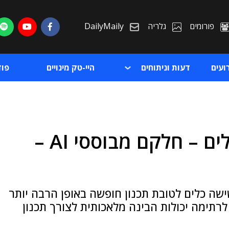
פורומים
גלריה
DailyMaily
ועים
דעות וניתוחים
היי-טק מינויים
פו
גוגל נערכת לקיץ עם סט כלים – חלקם מבוססי AI –
ת
ת
שה כלים לטובת תכנון חופשה באופן הרבה יותר
רתימה יכולות הבינה מלאכותית לצורך תכנון