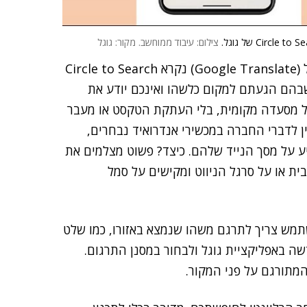
צילום: עיבוד ממוחשב. מקור: גוגל
עוד כלי מבוסס Lens בשילוב עם יכולות התרגום של גוגל (Google Translate) נקרא Circle to Search
שבהם הגעתם למקום כלשהו ואינכם יודע את
ל מסעדה מקומית, בלי העתקת הטקסט או מעבר
Circle, שיהיה בקרוב זמין לדברי החברה במכשירי אנדרואיד נבחרים,
ע על מסך הנייד שלהם. כיצד? פשוט מצלמים את
ית או על סרגל הניווט ומקישים על סמל
Goog יכול לעזור גם כשמשתמש צריך לתרגם משהו שנמצא באזורו, כמו שלט
ה באפליקציית גוגל ולבחור במסנן התרגום.
מתורגם על פני המקור.