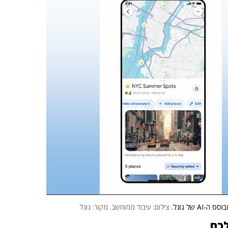
של גוגל.
צילום: עיבוד ממוחשב. מקור: גוגל
לכם