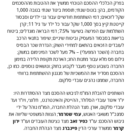
בפרק הכלכלי ההסכם הנוכחי ממשיך את ההטבות מההסכמים
הקודמים, בהן: בונוס שנתי; תוספת ביגוד שנתי בגובה 1,000
שקל לזכאים; דמי השתתפות חודשיים עבור גני ילדים וסבסוד
קייטנות קיץ בסך 1,000 שקל עבור כל ילד עד גיל 11; קרן
השתלמות עם הפרשה בשיעור 7.5%; דמי הבראה מוגדלים; ביטוח
בריאות בסבסוד המעסיק וביטוח שיניים; שיפור בתנאי הרכב
לעובדים הזכאים בהתאם למחירי השוק; הגדרת שכר הבסיס
בחברה (השכר המפעלי) – 7% מעל לשכר המינימום במשק;
גילום מס מלא עבור מתנות החג; הארכת תקופת הלידה במימון
החברה בשבוע נוסף מעבר לקבוע בחוק; ונושאים נוספים. כמו כן,
ההסכם מסדיר את ההמשכיות של מנגנון ההשתתפות ברווחי
החברה, שממנו נהנים עובדי סלקום.
השותפים להובלת המו"מ לגיבוש ההסכם מצד ההסתדרות היו:
יו"ר איגוד עובדי הסלולר, ההייטק והאינטרנט, חלוצי, ויו"ר ועד
עובדי סלקום, אורן. מצד הנהלת החברה, המו"מ נוהל על ידי
סמנכ"ל משאבי האנוש,
עמי שטרמר
; הצוות המשפטי שליווה את
גיבוש ההסכם: עו"ד
כפיר זאב
מצד נציגות העובדים ועו"ד
ירון
קרמר
ממשרד עורכי הדין
פיינברג
מצד הנהלת החברה.