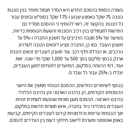
בשורה נוספת בהסכם החדש היא הסדר תגמול מיוחד בגין כוננות
בגובה 75 שקל באמצע שבוע ו-175 שקל בסופ"ש ובחגים עבור
כל כוננות. בהקשר זה, ראוי להוסיף כי ההסכם מסדיר גם
הפרשות לתגמולים בגין רכיב הכוננות והשעות הנוספות בדיווח,
בשיעור של 5% מגובה הרכיבים על חשבון החברה ו-5% על
חשבון העובד. כמו כן, החברה תציע לזכאים הטבה לשדרוג
הרכבים, או הגדלת חלף רכב. עוד תוענק לעובדים זכאים הטבת
ארנק בכסף סלקום בסך 500 עד 1,000 שקל מדי שנה. זאת
ועוד, דמי הרווחה בסלקום, המיועדים לפעילות למען העובדים,
יוגדלו ב-25% עבור כל עובד.ת.
בנוסף לשיפורים החדשים, ההסכם הנוכחי ממשיך את הישגי
ההסכמים הקודמים, הן בהיבט הארגוני והן בהיבט הכלכלי.
בהיבט הארגוני, ההסכם מעגן סוגיות שנוגעות לשמירת זכויות
העובדים בתהליכי ניוד בחברה, איוש משרות חדשות בסלקום,
תוך הבטחת עדיפות והזדמנויות קידום לעובדים הקיימים, קביעות
באופן אוטומטי ומערכת ליישוב חילוקי דעות בין הצדדים להסכם.