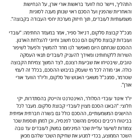
התהליך, ויישר כוח לוועד בראשות אורי אורן, על הנחישות
והאחריות שהפגין ועל הסכם ראוי שנותן מענה לסוגיות
משמעותיות לעובדים, תוך חיזוק מערכת יחסי העבודה בקבוצה".
מנכ"ל קבוצת סלקום, דניאל ספיר, אמר במעמד החתימה: "עובדי
ועובדות קבוצת סלקום הם נכס חשוב וחיוני להצלחת הארגון.
ההסכם שנחתם היום מאפשר לנו מחד להמשיך ולפעול לשיפור
השירות ללקוחותינו ומאידך להעניק לעובדים תנאי העסקה
טובים, שיבטיחו את שביעות רצונם, לצד המשך צמיחת הקבוצה
כולה. אני מודה לכל מי שעסק בגיבוש ההסכם, בכלל זה לעמי
שטרמר, סמנכ"ל משאבי האנוש של סלקום, וליו"ר הוועד אורי
אורן".
יו"ר איגוד עובדי הסלולר, האינטרנט והייטק בהסתדרות, יקי
חלוצי: "הבאנו הסכם מצוין לעובדי קבוצת סלקום. מעבר לכל
ההישגים המשמעותיים, ההסכם כולל גם בשורה חברתית אמיתית
בביטוח רכיבים נוספים מהשכר לפנסיה, וכן למתן תוספות שכר
צמודות לשיעור עליית שכר המינימום במשק לעובדים עד גובה
השכר הממוצע, בכדי למנוע את שחיקת השכר שלהם מכאן