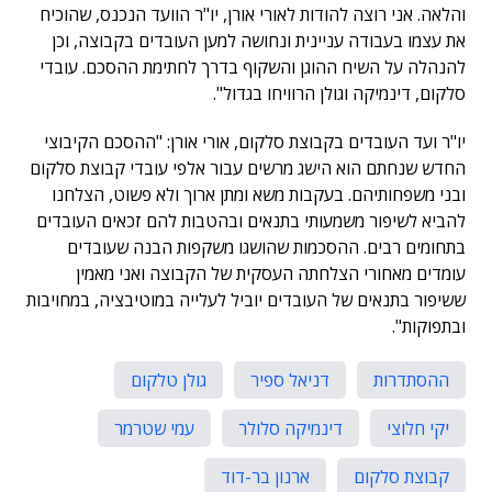
והלאה. אני רוצה להודות לאורי אורן, יו"ר הוועד הנכנס, שהוכיח
את עצמו בעבודה עניינית ונחושה למען העובדים בקבוצה, וכן
להנהלה על השיח ההוגן והשקוף בדרך לחתימת ההסכם. עובדי
סלקום, דינמיקה וגולן הרוויחו בגדול".
יו"ר ועד העובדים בקבוצת סלקום, אורי אורן: "ההסכם הקיבוצי
החדש שנחתם הוא הישג מרשים עבור אלפי עובדי קבוצת סלקום
ובני משפחותיהם. בעקבות משא ומתן ארוך ולא פשוט, הצלחנו
להביא לשיפור משמעותי בתנאים ובהטבות להם זכאים העובדים
בתחומים רבים. ההסכמות שהושגו משקפות הבנה שעובדים
עומדים מאחורי הצלחתה העסקית של הקבוצה ואני מאמין
ששיפור בתנאים של העובדים יוביל לעלייה במוטיבציה, במחויבות
ובתפוקות".
ההסתדרות
דניאל ספיר
גולן טלקום
יקי חלוצי
דינמיקה סלולר
עמי שטרמר
קבוצת סלקום
ארנון בר-דוד