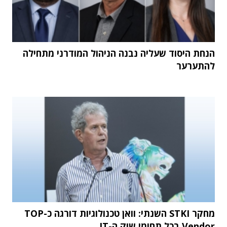
הנחת היסוד שעליה נבנה הניהול המודרני מתחילה
להתערער
מחקר STKI השנתי: וואן טכנולוגיות דורגה כ-TOP
Vendor בכל תחומי שוק ה-IT