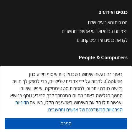
כנסים ואירועים
הכנסים והאירועים שלנו
נצפיתם בכנסי ואירועי אנשים ומחשבים
לקראת כנסים ואירועים קרובים
People & Computers
About Us
באתר זה נעשה שימוש בטכנולוגיות איסוף מידע כגון
Privacy Policy
Cookies, לרבות על ידי צדדים שלישיים, כדי לספק לך חווית
Contact Us
גלישה טובה יותר וכן למטרות סטטיסטיקה, איפיון ושיווק.
Our Events
המשך הגלישה באתר מהווה הסכמתך לכך. למידע נוסף בנושא
ואפשרות לנהל את השימוש באמצעים הללו, ראו את
מדיניות
הפרטיות המעודכנת של אנשים ומחשבים
.
אנשים ומחשבים © 2026 – כל הזכויות שמורות
סגירה
Created by