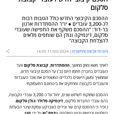
סלקום
ההסכם הקיבוצי החדש כולל הטבות רבות
לכ-3,200 עובדים ● יו"ר ההסתדרות ארנון
בר-דוד: "ההסכם משקף את התפישה שעובדי
סלקום, דינמיקה וגולן הם שותפים מלאים
להצלחת הקבוצה"
מערכת אנשים ומחשבים
11/03/2024 16:05
לאחר משא ומתן ממושך,
ההסתדרות
,
קבוצת סלקום
וועד
העובדים בחברה חתמו היום (ב') על הסכם קיבוצי חדש,
שממשיך ומעגן הישגים כלכליים המשפרים את שכר העובדות
והעובדים בקבוצה ומחזקים את ביטחונם התעסוקתי.
ההסכם שתוקפו לשלוש שנים, יחול על כ-3,200 עובדי הקבוצה,
בהם עובדי החברות סלקום,
דינמיקה סלולר
ו
גולן טלקום
.
נזכיר כי ההסכם קרם עור וגידים כשברקע עסקת שינוי הבעלות
בסלקום ורכישת גרעין השליטה מ
דסק"ש
על ידי
קרן