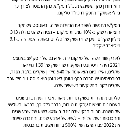
הוא
דורון כהן
, ששימש מנכ"ל דסק"ש. כהן התפטר לצורך כך
ביולי אשתקד מתפקידו כיו"ר סלקום.
דסק"ש מחפשת לשפר את הנזילות שלה, ובאוגוסט אשתקד
הוציאה לשוק כ-10% ממניות סלקום – מכירה שהניבה לה 313
מיליון שקלים, שכן שווי השוק של סלקום באותה העת היה כ-3.1
מיליארד שקלים.
לא רק שווי השוק של סלקום ירד, אלא גם של דסק"ש: באמצע
2021 היה לדיסקונט השקעות שווי שוק של 1.39 מיליארד
שקלים, ואילו כיום הוא עומד על 540 מיליון שקלים בלבד. מנגד,
לפורטיסימו יש הרבה כסף מזומן: לא מזמן היא גייסה 1.1 מיליארד
שקלים לקרן ההשקעות השישית שלה.
סלקום מתמודדת בשוק תחרותי מאוד, אבל רושמת ברבעונים
האחרונים תוצאות עסקיות טובות, בדרך כלל. כך, ברבעון השלישי
של השנה, הרווח הנקי שלה זינק ב-30% לשיא של שבע שנים
וההכנסות רשמו עלייה – לשיא של ארבע שנים, והחברה סיימה
את 2022 עם קפיצה של 500% ברווח ויציבות בהכנסות.