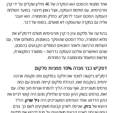
אחד מתנאי ההסכם הוא הפקדה של 46 מיליון שקלים על ידי קרן
פורטיסימו, עם חתימת העסקה, אצל נאמן חיצוני. במועד השלמת
העסקה הסכום יועבר לדסק"ש, כחלק מהתמורה. הוא יועבר
אליה גם במקרה שהעסקה לא תושלם, בסופו של דבר.
בהודעה של סלקום צוין כי קרן פורטיסימו תשלם לדסק"ש את
מלוא התמורה, כולל הסכום שהופקד בנאמנות, בתשלום אחד, עם
השלמת הרכישה ולאחר התנאים המתלים הקבועים בהסכם,
שהם האישורים שלהם העסקה נדרשת – ממשרד התקשורת,
מרשות החשמל ומהממונה על התחרות.
דסק"ש כבר מכרה 10% ממניות סלקום
דסק"ש ביקשה למכור את חלקה בסלקום מזה תקופה ארוכה
יחסית. בעקבות זאת, הנהלת סלקום קיימה מגעים עם כמה
גורמים מעוניינים, ואף עצרה הליך להמרת אגרות חוב שלה. עם
זאת, גורמים בשוק ההון סבורים שלחלק מהם היה קושי לגייס את
ההון הדרוש. אחד הגורמים המעוניינים היה
גיל שרון
, היו"ר
היוצא של
בזק
, שניסה לארגן קבוצת משקיעים לשם כך. גורם
נוסף שניסה לארגן קבוצת משקיעים על מנת לרכוש את סלקום