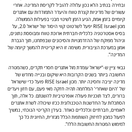
ובחירה בנתיב הלא נכון עלולה להוביל לקריסת המדינה. אחרי
עשורים של מדיניות קצרת טווח והיעדר התמודדות עם אתגרים
קיומיים בזמן אמת, הגיע הזמן לשינוי מבני בפעילות הממשלה.
מכון RISE Israel יפעל לשרטוט קווי היסוד של ישראל 2.0, על
בסיס אסטרטגיה כלכלית-חברתית ארוכת טווח ומבוססת נתונים,
וניהול מפוקח של ההזדמנויות והסיכונים שבפתחנו, תוך הגברת
אמון במערכת הציבורית. משימה זו היא קריטית להמשך קיומה של
המדינה".
גבאי ציין ש-"ישראל עומדת מול אתגרים חסרי תקדים, כשהמטרה
החשובה ביותר בשנים הקרובות היא שיקום ובנייה מחדש של
מדינה יציבה וחסינה יותר. מכון RISE Israel פועל כדי שישראל
של 'היום שאחרי' המלחמה תהיה חזקה מאי פעם, עם חזון ויעדים
ברורים, לצד תוכניות פעולה אופרטיביות להשגתם. כל אלה, תוך
הסתכלות על החדשנות הטכנולוגית ככזו שיכולה לשרת אתגרים
לאומיים, חברתיים וכלכליים כאחד. בעידן הקריטי הנוכחי, נמשיך
לפעול כמכון לחיזוק השותפות הכלל מגזרית, החיונית כל כך
למימוש המטרות החשובות הללו".