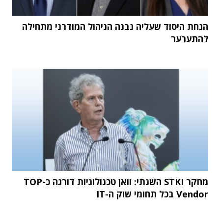
הנחת היסוד שעליה נבנה הניהול המודרני מתחילה
להתערער
מחקר STKI השנתי: וואן טכנולוגיות דורגה כ-TOP
Vendor בכל תחומי שוק ה-IT