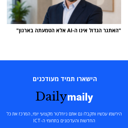
"האתגר הגדול אינו ה-AI אלא הטמעתה בארגון"
הישארו תמיד מעודכנים
Daily
maily
הירשמו עכשיו ותקבלו גם אתם ניוזלטר מקצועי יומי, המרכז את כל
החדשות והעדכונים בתחומי ה-ICT