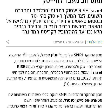
ומתרחב מעבר להיי-טק
RISE Israel יעסוק בתחומי הכלכלה והחברה
השונים, לצד המשך העיסוק בהיי-טק
ובסטארט-אפים ● היו"ר, פרופ' יוג'ין קנדל: ישראל
נמצאת בפרשת דרכים גורלית, ובחירה בנתיב
הלא נכון עלולה להוביל לקריסת המדינה"
יניב הלפרין
07/02/2024 18:58
מכון המחקר
SNPI
של פרופ'
יוג'ין קנדל
, לשעבר יו"ר המועצה
הלאומית לכלכלה, משנה את שמו ומתרחב לתחומים נוספים,
מעבר להיי-טק ולסטארט-אפים. המכון ייקרא מעתה
RISE
Israel
ויעסוק בכל תחומי הכלכלה והחברה. הסיבה לכך היא
"אירועי 2023, בהם הרפורמה המשפטית והמלחמה", לפי הודעת
המכון, שנשלחה היום (ד').
מכון המחקר והמדיניות SNPI הוקם לפני כשנתיים בשותפות עם
סטארט-אפ ניישן סנטרל
. גם כעת, לאחר שינוי השם
וההתרחבות, יעמדו בראשו פרופ' קנדל כיו"ר ו
אורי גבאי
כמנכ"ל.