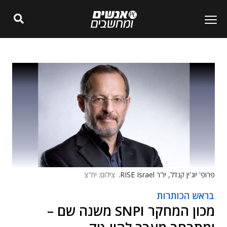
פרופ' יוג'ין קנדל, יו"ר RISE Israel.
צילום: יח"צ
בראש הכותרות
מכון המחקר SNPI משנה שם –