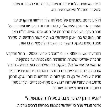
גבאי הוא מומחה למדיניות חדשנות, בין מייסדי רשות חדשנות
ולשעבר סמנכ"ל האסטרטגיה בה.
SNPI פרסם בשנתיים של פעילותו שלל דו"חות ומחקרים על
תעשיית ההיי-טק הישראלית, בהם סקירות רבעוניות ושנתיות על
מצב הענף, השפעות המלחמה על הסטארט-אפים, דו"ח מצב
ההון האנושי בהיי-טק הישראלי בשיתוף רשות החדשנות, סקירת
מצב הנשים בענף, הקשר בין השכלה לתעסוקה בו ועוד.
בהודעת RISE Israel צוין כי "מכלול אירועי 2023 – החל מהקרע
החברתי-פוליטי שיצרה הרפורמה המשפטית ועד למתקפת
החמאס על ישראל ב-7 באוקטובר והמלחמה בעקבותיה – הוביל
את המכון להידרש לאתגרים החדשים והמורכבים שניצבים בפני
מדינת ישראל. על כן, בנוסף לתחומי החדשנות וההיי-טק, המכון
מרחיב את תחומי פעילותו לנושאים מקרו-כלכליים, תוך עיסוק
בסוגיות חברתיות ולאומיות שונות".
"הגיע הזמן לשינוי מבני בפעילות הממשלה"
פרופ' קנדל אמר כי "ישראל נמצאת בפרשת דרכים גורלית,