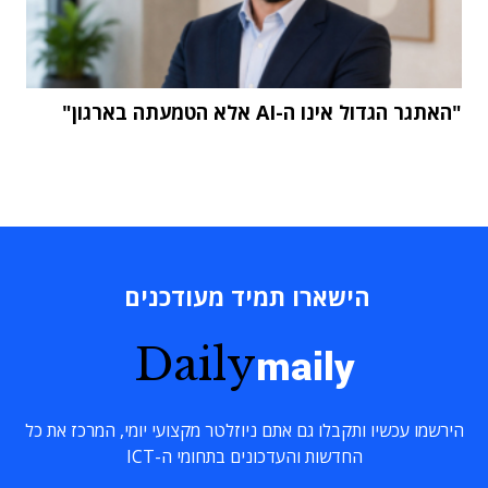
"האתגר הגדול אינו ה-AI אלא הטמעתה בארגון"
הישארו תמיד מעודכנים
Daily
maily
הירשמו עכשיו ותקבלו גם אתם ניוזלטר מקצועי יומי, המרכז את כל
החדשות והעדכונים בתחומי ה-ICT