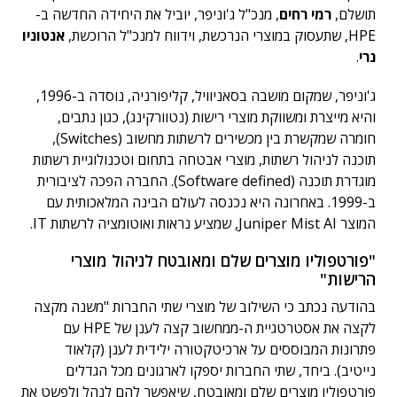
תושלם,
רמי רחים
, מנכ"ל ג'וניפר, יוביל את היחידה החדשה ב-
HPE, שתעסוק במוצרי הנרכשת, וידווח למנכ"ל הרוכשת,
אנטוניו
נרי
.
ג'וניפר, שמקום מושבה בסאניוויל, קליפורניה, נוסדה ב-1996,
והיא מייצרת ומשווקת מוצרי רישות (נטוורקינג), כגון נתבים,
חומרה שמקשרת בין מכשירים לרשתות מחשוב (Switches),
תוכנה לניהול רשתות, מוצרי אבטחה בתחום וטכנולוגיית רשתות
מוגדרת תוכנה (Software defined). החברה הפכה לציבורית
ב-1999. באחרונה היא נכנסה לעולם הבינה המלאכותית עם
המוצר Juniper Mist AI, שמציע נראות ואוטומציה לרשתות IT.
"פורטפוליו מוצרים שלם ומאובטח לניהול מוצרי
הרישות"
בהודעה נכתב כי השילוב של מוצרי שתי החברות "משנה מקצה
לקצה את אסטרטגיית ה-ממחשוב קצה לענן של HPE עם
פתרונות המבוססים על ארכיטקטורה ילידית לענן (קלאוד
נייטיב). ביחד, שתי החברות יספקו לארגונים מכל הגדלים
פורטפוליו מוצרים שלם ומאובטח, שיאפשר להם לנהל ולפשט את