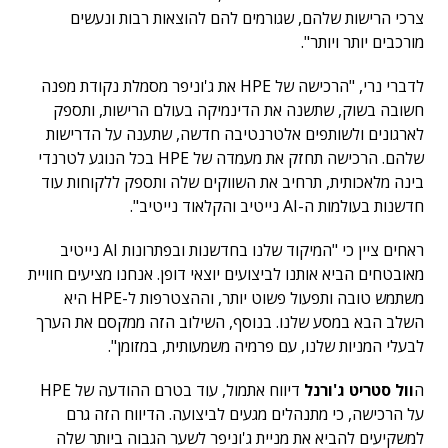
צרכי הרישות שלהם, שגורמים להם להוצאות רבות ונעשים
מורכבים יותר ויותר".
לדברי נרי, "הרכישה של HPE את ג'וניפר מסמלת נקודת מפנה
חשובה בשוק, שתשנה את הדינמיקה בעולם הרישות, ותספק
לארגונים ולשותפים אלטרנטיבה חדשה, שתענה על הדרישות
שלהם. הרכישה תחזק את מעמדה של HPE בכל הנוגע לטרנדי
בינה מלאכותית, תרחיב את השווקים שלה ותספק ללקוחות עוד
חדשנות בעולמות ה-AI נייטיב והקלאוד נייטיב".
ראחים ציין כי "המיקוד שלנו בחדשנות ובפתרונות AI נייטיב
מאובטחים הביא אותנו לביצועים יוצאי דופן. אנחנו מציעים חוויית
משתמש טובה ותפעול פשוט יותר, וההצטרפות ל-HPE היא
השלב הבא במסע שלנו. בנוסף, השילוב הזה ממקסם את הערך
לבעלי המניות שלנו, עם פרמיה משמעותית, במזומן".
ה
וול סטריט ג'ורנל
דיווח אתמול, עוד בטרם ההודעה של HPE
על הרכישה, כי מתנהלים מגעים לביצועה. הדיווח הזה גרם
למשקיעים להביא את מניית ג'וניפר לשער הגבוה ביותר שלה