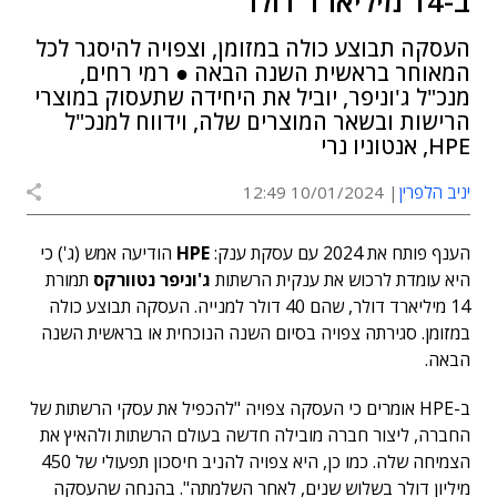
ב-14 מיליארד דולר
העסקה תבוצע כולה במזומן, וצפויה להיסגר לכל
המאוחר בראשית השנה הבאה ● רמי רחים,
מנכ"ל ג'וניפר, יוביל את היחידה שתעסוק במוצרי
הרישות ובשאר המוצרים שלה, וידווח למנכ"ל
HPE, אנטוניו נרי
יניב הלפרין
10/01/2024 12:49
הענף פותח את 2024 עם עסקת ענק:
HPE
הודיעה אמש (ג') כי
היא עומדת לרכוש את ענקית הרשתות
ג'וניפר נטוורקס
תמורת
14 מיליארד דולר, שהם 40 דולר למנייה. העסקה תבוצע כולה
במזומן. סגירתה צפויה בסיום השנה הנוכחית או בראשית השנה
הבאה.
ב-HPE אומרים כי העסקה צפויה "להכפיל את עסקי הרשתות של
החברה, ליצור חברה מובילה חדשה בעולם הרשתות ולהאיץ את
הצמיחה שלה. כמו כן, היא צפויה להניב חיסכון תפעולי של 450
מיליון דולר בשלוש שנים, לאחר השלמתה". בהנחה שהעסקה