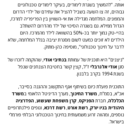
אותה. "להמשיך בשגרת לימודים, בעיקר לימודים טכנולוגיים
גבוהים, זה צו השעה בשביל להציל את עתידם של ילדי הדרום
והמפונים. המלחמה מגדילה את אי-השוויון בין הפריפריה למרכז,
הגדול ממילא. גם בשגרה הסיכוי של ילד מהדרום להשתלב
בהיי-טק נמוך יותר בכ-50% בהשוואה לילד מהמרכז. היום
הילדים לא זוכים כמעט לשום מסגרת יציבה בגלל המלחמה, שלא
לדבר על חינוך טכנולוגי", מוסיפה כהן-מתוק.
"ניצנים" היא תוכנית של עמותת
בנתיבי אודי
, שהוקמה לזכרו של
סגן
אודי אלגרבלי
ז"ל, קצין קשר בחטיבת הצנחנים שנפל
בשנת 1994 בקרב בלבנון.
התוכנית פועלת כיום בשיתוף אגף התקשוב וההגנה בסייבר,
אכ"א, בסמ"ח,
משרד החינוך
, מערך הדיגיטל הלאומי ב
משרד
הכלכלה
, חברת
הפניקס
,
קרן משפחת שעשוע
,
הפדרציה
היהודית בניו יורק
,
רשת אורט
,
רשת דרכא
, וגופים פילנתרופיים
נוספים, ומהווה זרוע משמעותית בחינוך הטכנולוגי הבלתי פורמלי
בישראל.