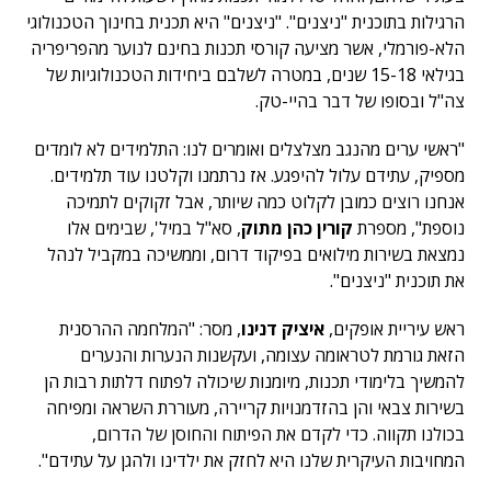
הרגילות בתוכנית "ניצנים". "ניצנים" היא תכנית בחינוך הטכנולוגי
הלא-פורמלי, אשר מציעה קורסי תכנות בחינם לנוער מהפריפריה
בגילאי 15-18 שנים, במטרה לשלבם ביחידות הטכנולוגיות של
צה"ל ובסופו של דבר בהיי-טק.
"ראשי ערים מהנגב מצלצלים ואומרים לנו: התלמידים לא לומדים
מספיק, עתידם עלול להיפגע. אז נרתמנו וקלטנו עוד תלמידים.
אנחנו רוצים כמובן לקלוט כמה שיותר, אבל זקוקים לתמיכה
נוספת", מספרת
קורין כהן מתוק
, סא"ל במיל', שבימים אלו
נמצאת בשירות מילואים בפיקוד דרום, וממשיכה במקביל לנהל
את תוכנית "ניצנים".
ראש עיריית אופקים,
איציק דנינו
, מסר: "המלחמה ההרסנית
הזאת גורמת לטראומה עצומה, ועקשנות הנערות והנערים
להמשיך בלימודי תכנות, מיומנות שיכולה לפתוח דלתות רבות הן
בשירות צבאי והן בהזדמנויות קריירה, מעוררת השראה ומפיחה
בכולנו תקווה. כדי לקדם את הפיתוח והחוסן של הדרום,
המחויבות העיקרית שלנו היא לחזק את ילדינו ולהגן על עתידם".