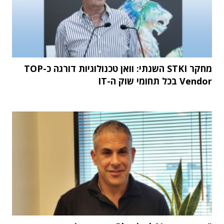
מחקר STKI השנתי: וואן טכנולוגיות דורגה כ-TOP
Vendor בכל תחומי שוק ה-IT