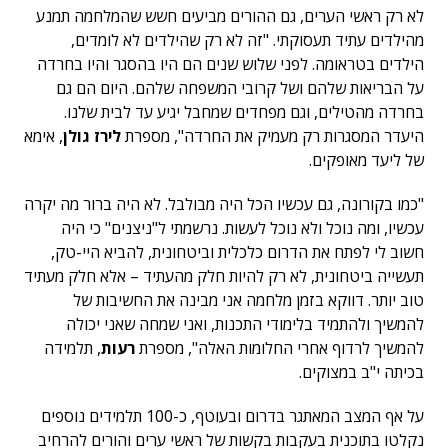
לא רק ראשי הערים, גם ההורים מביעים חשש שהמלחמה תמנע
מהילדים עתיד תעסוקתי. "זה לא רק שהילדים לא לומדים,
הילדים בטראומה. לפני שלוש שנים הם היו בהסגר והיו בחרדה
על הבריאות שלהם ושל קרובי המשפחה שלהם. היום הם גם
בחרדה מהטילים, וגם מפחדים שמחבל יגיע עד לבית שלנו.
היעדר המסגרות רק מעמיק את החרדה", מספרת
לירז גולן
, אימא
של ליעד מאופקים.
"כמו בקורונה, גם עכשיו הכל היה מבולבל. לא היה ברור מה יקרה
עכשיו, ומה נוכל ולא נוכל לעשות. נרשמתי ל"ניצנים" כי היה
חשוב לי לפתח את הדרום כלכלית וביטחונית, להביא היי-טק,
תעשייה ביטחונית, לא רק להיות חלק מהעתיד – אלא חלק מעתיד
טוב יותר. דווקא בזמן מלחמה אני מבינה את החשיבות של
להמשיך ולהתמיד בלימודי התכנות, ואני שמחה שאני יכולה
להמשיך לרדוף אחרי החלומות האלה", מספרת
רעות
, תלמידה
בכיתה י"ב במצוקים.
על אף המצב המאתגר בדרום ובעוטף, כ-100 תלמידים נוספים
נקלטו בתוכנית בעקבות בקשות של ראשי ערים והורים להרחיב