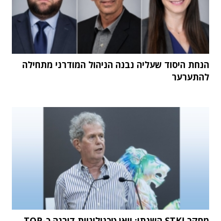
הנחת היסוד שעליה נבנה הניהול המודרני מתחילה
להתערער
מחקר STKI השנתי: וואן טכנולוגיות דורגה כ-TOP