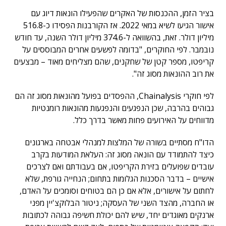
בציר הזמן, ההכנסות של האקרים שהפעילו הונאות דיוג עם
אישור הגיעו לשיא במאי 2022. אז הקורבנות הפסידו כ-516.8
מיליון דולר. זאת, בהשוואה ל-374.6 מיליון דולר השנה, עד חודש
נובמבר. לפי החוקרים, "בדומה לפשעים אחרים המבוססים על
קריפטו, מספר קטן של שחקנים, שהם מצליחים מאוד – מבצעים
את רוב ההונאות מסוג זה".
לפי חוקרי Chainalysis, ההפסדים בפועל מהונאות מסוג זה הם
גבוהים בהרבה, שכן הנפגעים והנפגעות מהונאות רומנטיות
מדווחים על האירועים פחות מאשר בדרך כלל.
הדו"ח מסתיים בשורה של המלצות למנהלי אבטחה בארגונים
כיצד להתמודד עם הונאה מסוג זה: העלאת המודעות בקרב
עובדים שפועלים בזירת הקריפטו, אם בעבודתם ואם לצרכים
אישיים – בדבר הסכנות הגלומות בתחום; הנחייה גורפת, שלא
לחתום על אישורים, אלא אם כן הם בטוחים וסומכים על האדם,
או החברה, מהצד השני של העסקה; ניטור הבלוקצ'יין מפני
ארנקים מאוגדים יחד, שיש להם יכולת חשיפה גבוהה לכתובות