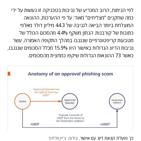
לפי הניתוח, הרוב המכריע של גניבות בטכניקה זו נעשות על ידי
כמה שחקנים "מצליחים" מאוד: על פי ההערכות, ההונאה
המוצלחת ביותר הביאה לגניבה של 44.3 מיליון דולר מאלפי
כתובות של קורבנות. הנתון משקף 4.4% מהסכום הכולל של
מטבעות קריפטוגרפיים שנגנבו במהלך התקופה האמורה. עשר
גניבות הדיוג הגדולות באישור היוו 15.9% מכלל הסכומים שנגנבו,
כאשר 73 ההונאות הגדולות שיקפו כמחצית מהסכומים.
כך פועלת הונאת דיוג עם אישור.
צילום: צ'יינאליזיס