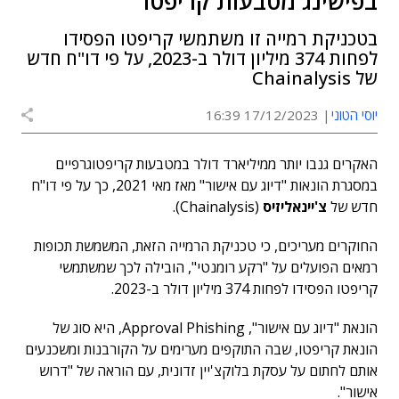
בפישינג מטבעות קריפטו
בטכניקת רמייה זו משתמשי קריפטו הפסידו
לפחות 374 מיליון דולר ב-2023, על פי דו"ח חדש
של Chainalysis
יוסי הטוני
17/12/2023 16:39
האקרים גנבו יותר ממיליארד דולר במטבעות קריפטוגרפיים
במסגרת הונאות "דיוג עם אישור" מאז מאי 2021, כך על פי דו"ח
חדש של
צ'יינאליזיס
(Chainalysis).
החוקרים מעריכים, כי טכניקת הרמייה הזאת, המשמשת תכופות
רמאים הפועלים על "רקע רומנטי", הובילה לכך שמשתמשי
קריפטו הפסידו לפחות 374 מיליון דולר ב-2023.
הונאת "דיוג עם אישור", Approval Phishing, היא סוג של
הונאת קריפטו, שבה התוקפים מערימים על הקורבנות ומשכנעים
אותם לחתום על עסקת בלוקצ'יין זדונית, עם הוראה של "דרוש
אישור".