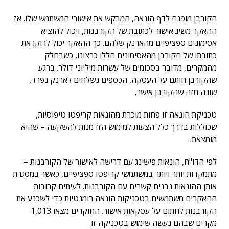
הקורבן מופנה לדף הונאה, המבקש את אישורי המשתמש שלו. אז
ההאקר משיג אישור לכתובת של הקורבנות, ויכול להוציא
אסימונים ספציפיים מהארנק שלהם. כך ההאקר יכול לרוקן את
כתובתו של הקורבן מהאסימונים הללו כרצונו, כשבחלק
מהמקרים, מדובר בסכומים של עשרות מיליוני דולר. ברגע
שהקורבן חותם על העסקה, הכספים נשלחים לארנק נפרד,
שונה מזה שהקורבן אישר.
טכניקת הונאה זו פחות מוכרת מהונאות קריפטו טיפוסיות,
שכוללות בדרך כלל הצעות למימוש הזדמנות להשקעה – שהיא
מומצאת.
לפי הדו"ח, הונאות פישינג עם דרישה לאישור של הקורבנות –
מתמקדות יותר ויותר במשתמשי קריפטו ספציפיים, כאשר במסגרת
אותן ההונאות נבנים קשרים עם הקורבנות. לעיתים קרובות
ההאקרים משתמשים בטכניקות הונאה רומנטיות כדי לשכנע את
הקורבנות לחתום על עסקאות אישור. החוקרים מצאו 1,013
מקרים שבהם נעשה שימוש בטכניקה זו.