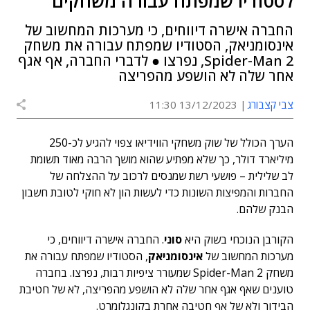
לסטודיו שמפתח עבורה משחקים
החברה אישרה דיווחים, כי מערכות המחשוב של
אינסומניאק, הסטודיו שמפתח עבורה את משחק
Spider-Man 2, נפרצו ● לדברי החברה, אף אגף
אחר שלה לא הושפע מהפריצה
צבי קצבורג
13/12/2023 11:30
הערך הכולל של שוק משחקי הווידיאו צפוי להגיע לכ-250
מיליארד דולר, כך שלא מפתיע שהוא מושך הרבה מאוד תשומת
לב שלילית – פושעי רשת שמנסים לרכוב על ההצלחה של
החברות והמפיצות השונות כדי לעשות הון לא חוקי לטובת חשבון
הבנק שלהם.
הקורבן הנוכחי בשוק היא
סוני
. החברה אישרה דיווחים, כי
מערכות המחשוב של
אינסומניאק
, הסטודיו שמפתח עבורה את
משחק Spider-Man 2 שמעורר ציפיות רבות, נפרצו. בחברה
טוענים שאף אגף אחר שלה לא הושפע מהפריצה, לא של חטיבת
הבידור ולא של אף חטיבה אחרת בקונגלומרט.