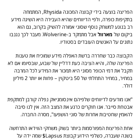
הפריצה בוצעה בידי קבוצה המכונה Rhysida, המתמחה
בתקיפות כופרה, ולפי הדיווחים שהיא העבירה היא השיגה מידע
רב בנוגע למשחק נוסף שסוני אמורה להשיק בקרוב, גם הוא
ביקום של
מארוול
אבל מתמקד ב-Wolverine. מעבר לכך נגנבו
נתונים על האנשים העובדים בסטודיו.
הקבוצה כבר שחררה ברשת האפלה מידע שמוכיח את טענות
הפריצה שלה, והיא הציבה כעת דדליין של שבוע, שבסיומו אם לא
תקבל את דמי הכופר מסוני היא תמכור את המידע לכל המרבה
במחיר, במחיר התחלתי של 50 ביטקוין – פחות או יותר 2 מיליון
דולר.
"אנו מודעים לדיווחים שלפיהם אינסומניאק נפלה קורבן למתקפת
אבטחת סייבר. אנו חוקרים כרגע את המצב הזה. אין לנו סיבה
להאמין שחטיבות אחרות של סוני הושפעו", מסרה החברה.
אחת הפריצות המפורסמות ביותר בשוק משחקי הווידאו התרחשה
בשנה שעברה, כשלפי הידוע קבוצת Lapsus$ שמה ידה על