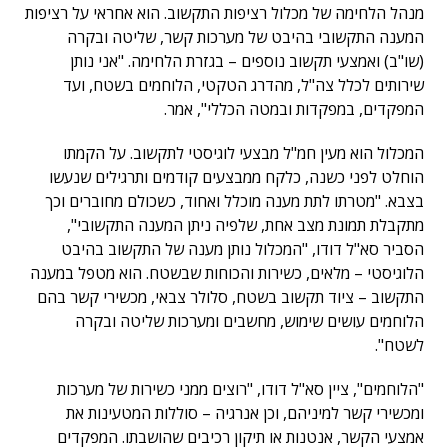
מנהל הלחימה של מכלול רציפות התקשוב. הוא אחראי על רציפות
המענה התקשובי בהיבט של מערכות קשר, שליטה ובקרה
(שו"ב) ואמצעי תקשוב נוספים – בגזרת הלחימה. "אני נותן
שירותים לכלל צה"ל, מהדרג הטקטי, הלוחמים בשטח, ועד
המפקדים, במפקדות ובמטה הכללי", אמר.
המכלול הוא מעין חמ"ל מבצעי לוגיסטי לתקשוב. על הקמתו
הוחלט לפני כשנה, כלקח ממבצעים קודמים ותרגילים שנעשו
בצבא. "מטרתו לתת מענה מוכלל ואחוד, כשכולם מחוברים וכך
מתקבלת תמונת מצב אחת, שלפיה ניתן המענה התקשובי",
הסביר סא"ל דודו, "המכלול נותן מענה של התקשוב בהיבט
הלוגיסטי – מלאים, כשירות והכוחות שבשטח. הוא מטפל במענה
התקשוב – ציוד תקשוב בשטח, סלולר צבאי, מכשירי קשר בהם
הלוחמים עושים שימוש, מחשבים ומערכות שליטה ובקרה
לשטח".
"הלוחמים", ציין סא"ל דודו, "רוצים ממני כשירות של מערכות
ומכשירי קשר למיניהם, וכן אנרגיה – סוללות המטעינות את
אמצעי הקשר, אנטנות או תיקון רכיבים שהושבתו. המפקדים