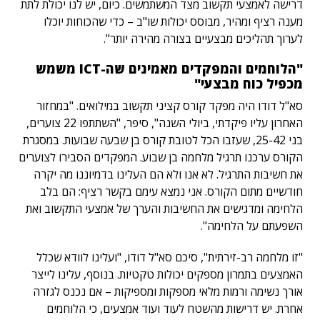
דרישה לאמצעי תקשוב מצד המשתמשים. כיום, יש לנו יכולת לתת
מענה רציף ומהיר, מבוסס יכולות שו"ב – כדי שהכוחות יוכלו
לערוך תהליכים מבצעיים בצורה מהירה יותר".
"הלוחמים והמפקדים מאמינים שה-ICT משמש
מכפיל כוח מבצעי"
סא"ל דודו היה מפקד קורס קציני תקשוב במילואים. "במחזור
האחרון עליו פיקדתי, ביולי השנה", סיפר, "השתתפו 22 צוערים,
בני 25-42, שעזבו הכל לטובת קורס בן שבעה שבועות. במסגרת
הקורס ערכנו תרגיל מלחמה בן שבוע. המפקדים הסבירו לצוערים
את חשיבות התרגיל. לא אנו ולא הם העלינו בדמיוננו מה יקרה
חודשיים מתום הקורס. אני נמצא עימם בקשר רציף: הם בלב
הלחימה ומדגישים את החשיבות והערך של אמצעי התקשוב ואת
השפעתם על הלחימה".
"זו מלחמה רב-זירתית", סיכם סא"ל דודו, "ועלינו לוודא שכלל
האמצעים בתמרון מספקים יכולות טקטיות. בנוסף, עלינו לייצר
אורך נשימה ורמות מלאי מספקות ומספיקות – אם נכנס לגזרה
אחרת. יש דרישות מהשטח לעוד ועוד אמצעים, כי הלוחמים