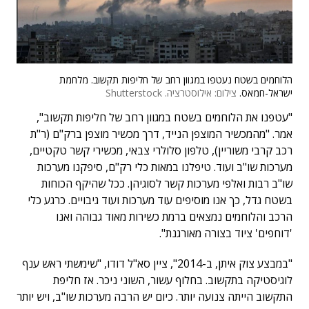
הלוחמים בשטח נעטפו במגוון רחב של חליפות תקשוב. מלחמת
ישראל-חמאס.
צילום: אילוסטרציה. Shutterstock
"עטפנו את הלוחמים בשטח במגוון רחב של חליפות תקשוב",
אמר. "מהמכשיר המוצפן הנייד, דרך מכשיר מוצפן ברק"ם (ר"ת
רכב קרבי משוריין), טלפון סלולרי צבאי, מכשירי קשר טקטיים,
מערכות שו"ב ועוד. טיפלנו במאות כלי רק"ם, סיפקנו מערכות
שו"ב רבות ואלפי מערכות קשר לסוגיהן. ככל שהיקף הכוחות
בשטח גדל, כך אנו מוסיפים עוד מערכות ועוד גיבויים. כרגע כלי
הרכב והלוחמים נמצאים ברמת כשירות מאוד גבוהה ואנו
'דוחפים' ציוד בצורה מאורגנת".
"במבצע צוק איתן, ב-2014", ציין סא"ל דודו, "שימשתי ראש ענף
לוגיסטיקה בתקשוב. בחלוף עשור, השוני ניכר. אז חליפת
התקשוב הייתה צנועה יותר. כיום יש הרבה מערכות שו"ב, ויש יותר