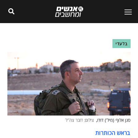
בלעדי
סגן אלוף (מיל') דודו,
צילום: דובר צה"ל
בראש הכותרות