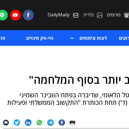
פורומים
גלריה
DailyMaily
ועים
דעות וניתוחים
היי-טק מינויים
פו
ב יותר בסוף המלחמה"
ת
טל הלאומי, שדיברה בפתח הוובינר השמיני
ת
(ד') תחת הכותרת "התקשוב הממשלתי ופעילות