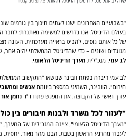
שירה לב עמי, מנכ"לית מערך הדיגיטל הלאומי.
צילום: ניב קנטור
"בשבועיים האחרונים ישנו לעתים חיכוך בין גורמים שונ
בעולם הדיגיטל. אנו נדרשים למשימה מאתגרת: לחבר ול
של כל אותם גופים, להביט בראייה מערכתית, העונה מצ
מנוגדים ושונים – כדי שהדיגיטל הממשלתי יהיה אחר, ש
לב עמי
, מנכ"לית
מערך הדיגיטל הלאומי
.
לב עמי דיברה בפתח וובינר שנושאו "התקשוב הממשלת
חירום". הוובינר, השמיני במספר ביוזמת
אנשים ומחשבי
עורך ראשי של הקבוצה. את המפגש פתח ד"ר
נחמן אורו
"לעזור לכל משרד ולבנות חיבורים בין כול
"מערך הדיגיטל הלאומי", ציינה המנכ"לית של המערך, 
לעבוד מהרגע הראשון בשבת. הבנו מהר מאוד, יחסית, מ