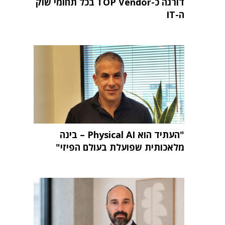
דורגה כ-TOP Vendor בכל תחומי שוק
ה-IT
"העתיד הוא Physical AI – בינה
מלאכותית שפועלת בעולם הפיזי"