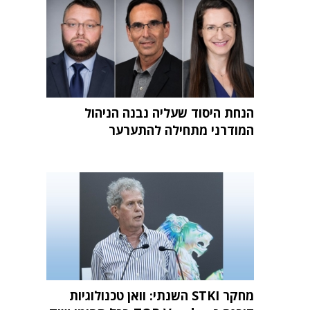
הנחת היסוד שעליה נבנה הניהול
המודרני מתחילה להתערער
מחקר STKI השנתי: וואן טכנולוגיות