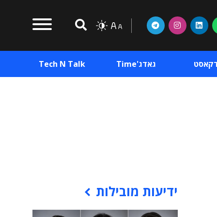
דקאסט
גאדג'Time
Tech N Talk
וכן פרסומי
תוכן פרסומי
וכן פרסומי
ידיעות מובילות