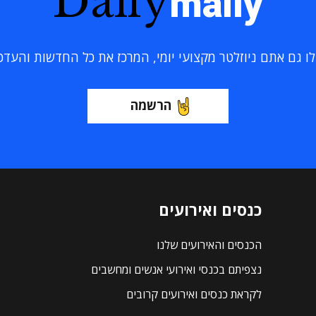
Daily
maily
 גם אתם ניוזלטר מקצועי יומי, המרכז את כל החדשות והעדכוני
הרשמה
כנסים ואירועים
הכנסים והאירועים שלנו
נצפיתם בכנסי ואירועי אנשים ומחשבים
לקראת כנסים ואירועים קרובים