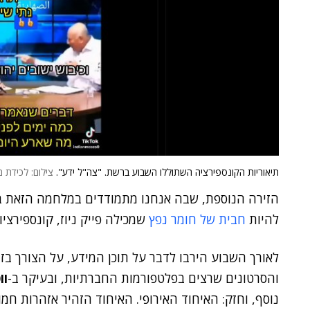
תיאוריות הקונספירציה השתוללו השבוע ברשת. "צה"ל ידע".
צילום: לכידת מסך מ-X
הזירה הנוספת, שבה אנחנו מתמודדים במלחמה הזאת ב
להיות
חבית של חומר נפץ
שמכילה פייק ניוז, קונספירציו
לאורך השבוע הירבו לדבר על תוכן המידע, על הצורך בז
והסרטונים שרצים בפלטפורמות החברתיות, ובעיקר ב-
וו
נוסף, וחזק: האיחוד האירופי. האיחוד הזהיר אזהרות חמ