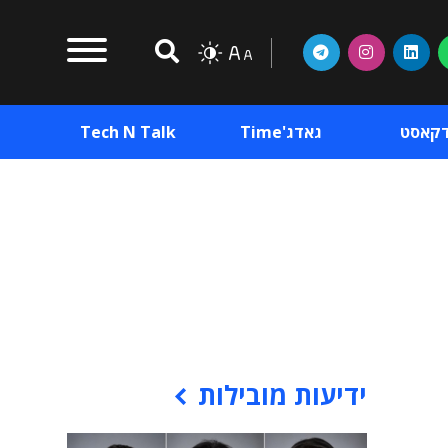
דקאסט
גאדג'Time
Tech N Talk
וכן פרסומי
תוכן פרסומי
וכן פרסומי
ידיעות מובילות