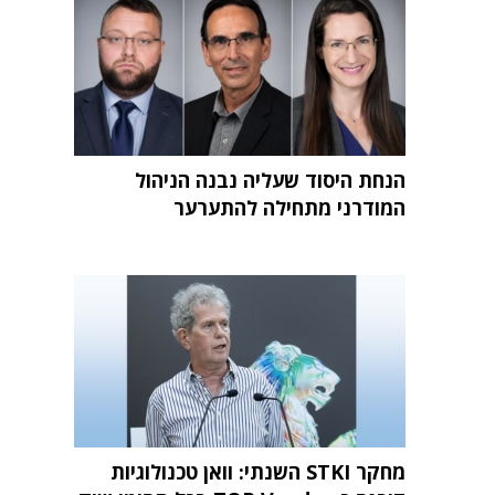
הנחת היסוד שעליה נבנה הניהול
המודרני מתחילה להתערער
מחקר STKI השנתי: וואן טכנולוגיות