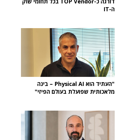
דורגה כ-TOP Vendor בכל תחומי שוק
ה-IT
"העתיד הוא Physical AI – בינה
מלאכותית שפועלת בעולם הפיזי"