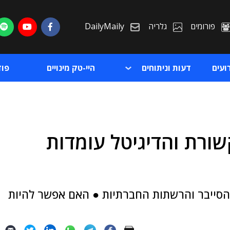
פורומים
גלריה
DailyMaily
ועים
דעות וניתוחים
היי-טק מינויים
פו
ורת והדיגיטל עומדות
ת
ת
ום השבוע הראשון למלחמה בהיבטי ה-IT, הסייבר והרשתות החברתיות ● האם אפשר להיות