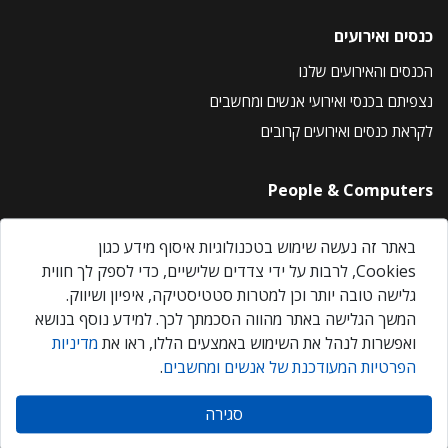
כנסים ואירועים
הכנסים והאירועים שלנו
נצפיתם בכנסי ואירועי אנשים ומחשבים
לקראת כנסים ואירועים קרובים
People & Computers
About Us
באתר זה נעשה שימוש בטכנולוגיות איסוף מידע כגון
Privacy Policy
Cookies, לרבות על ידי צדדים שלישיים, כדי לספק לך חווית
Contact Us
גלישה טובה יותר וכן למטרות סטטיסטיקה, איפיון ושיווק.
Our Events
המשך הגלישה באתר מהווה הסכמתך לכך. למידע נוסף בנושא
ואפשרות לנהל את השימוש באמצעים הללו, ראו את
מדיניות
הפרטיות המעודכנת של אנשים ומחשבים
.
אנשים ומחשבים © 2026 – כל הזכויות שמורות
סגירה
Created by