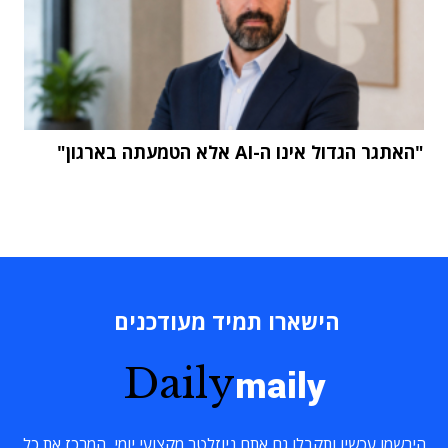
"האתגר הגדול אינו ה-AI אלא הטמעתה בארגון"
הישארו תמיד מעודכנים
Daily
maily
הירשמו עכשיו ותקבלו גם אתם ניוזלטר מקצועי יומי, המרכז את כל