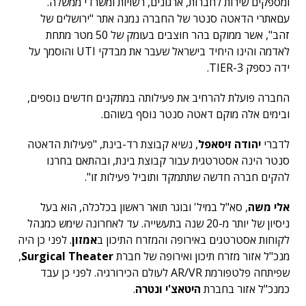
ומספקים שירות לחברות, ארגונים, רשויות ומשרדי ממשלה.
עםאתרי הדאטה סנטר של החברה נמנה אתר "ירושלים של
זהב", אשר ממוקם בהר חוצבים בעומק של 50 מטר מתחת
לאדמה והינו היחיד בישראל שעבר את מבדקי UTI והוסמך על
ידה כספק TIER-3.
החברה פועלת להרחיב את פעילותה במתקנים חדשים נוספים,
ובימים אלה מוקם דאטה סנטר נוסף בשוהם.
לדברי
יהודה זיסאפל
, נשיא קבוצת רד-בינת, "פעילות הדאטה
סנטר הינה אסטרטגית עבור קבוצת בינת, ובהתאם בחרנו
להקים חברה חדשה שתתמקד ותוביל פעילות זו".
אלי משה
, סא"ל במיל' ובוגר תואר ראשון בכלכלה, הוא בעל
ניסיון של יותר מ-20 שנה בתעשייה. עד לאחרונה שימש כמנהל
לקוחות אסטרטגים באירופה והמזרח התיכון ב
אמזון
. לפני כן היה
מנכ"ל אזור מזרח תיכון ואירופה של חברת
Surgical Theater
,
שפיתחה פלטפורמת AR/VR לעולם הכירורגיה. לפני כן עבד
כמנכ"ל אזור בחברת
היטאצ'י ונטרה
.