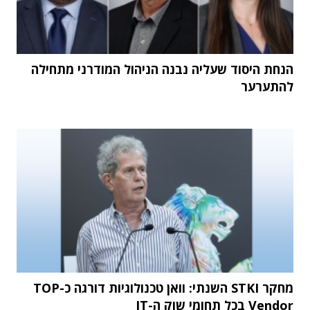
הנחת היסוד שעליה נבנה הניהול המודרני מתחילה
להתערער
מחקר STKI השנתי: וואן טכנולוגיות דורגה כ-TOP
Vendor בכל תחומי שוק ה-IT