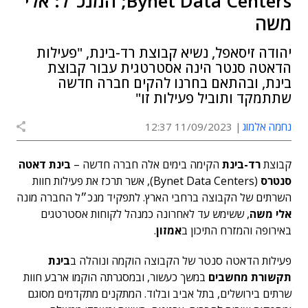
Bynet Data Centers; המנכ"ל: אלי
משה
יהודה זיסאפל, נשיא קבוצת רד-בינת, "פעילות
הדאטה סנטר הינה אסטרטגית עבור קבוצת
בינת, ובהתאם בחרנו להקים חברה חדשה
שתתמקד ותוביל פעילות זו"
נחמה אלמוג
11/09/2023 12:37
קבוצת
רד-בינת
הקימה בימים אלה חברה חדשה –
בינת דאטה
סנטרס
(Bynet Data Centers), אשר תרכז את פעילות חוות
השרתים של הקבוצה ברחבי הארץ. לתפקיד מנכ״ל החברה מונה
אלי משה
, ששימש עד לאחרונה כמנהל לקוחות אסטרטגים
באירופה והמזרח התיכון ב
אמזון
.
פעילות הדאטה סנטר של הקבוצה הוקמה ונוהלה ב
בינת
תקשורת מחשבים
במשך כעשור, ובמסגרתה הוקמו ארבע חוות
שרתים בירושלים, בתל אביב ובלוד. המתקנים מתקדמים מסוגם