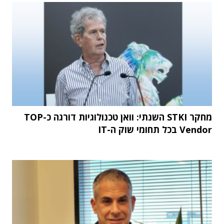
מחקר STKI השנתי: וואן טכנולוגיות דורגה כ-TOP
Vendor בכל תחומי שוק ה-IT