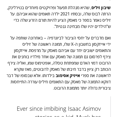
שיבון זיליס
, שהיא מנהלת תפעול ופרויקטים מיוחדים בנוירלינק,
הרתה לבוס שלה, ובסתיו 2021 ילדה תאומים שהוא אביהם. על
זיליס נאמר בספר כי מאסק הציע להיות תורם הזרע שלה כדי
ש"הילדים יהיו שלו מבחינה גנטית".
ואם מדברים על יחסי הציבור לביוגרפיה – באחרונה שותפה על
ידי אייזקסון בחשבון ה-X שלו, תמונה ראשונה של זיליס
והתאומים ישובים יחד עם אביהם מאסק על מרפסת. אייזקסון
צירף לפרסום גם תמונה של מאסק עם אחד מילדיו בוחנים את
הרובוט דמוי האדם שמפתחת טסלה, אופטימוס שמו, ואליה צירף
הכותב רק ציוץ בדבר חיבתו של מאסק לרובוטים, מאז שקרא
לראשונה את ספרי
אייזיק אסימוב
בילדותו. אלא שבסופו של דבר
דווקא התמונה של מאסק עם התאומים וזיליס עוררה התייחסות
ציבורית גדולה יותר מתמונת הרובוט.
Ever since imbibing Isaac Asimov