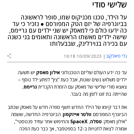
שלישי סודי
על הילד, טכנו מכניקוס שמו, סופר לראשונה
בביוגרפיה של יזם הטק המפורסם ● נזכיר כי עד
כה ידעו כולם כי למאסק יש שני ילדים עם גריימס,
שישה ילדים מאשתו הראשונה ותאומים בני כשנה
עם בכירה בנוירלינק, שבבעלותו
גלי פיאלקוב
10/09/2023 16:18
עד כה ידע העולם שליזם הטכנולוגי
אילון מאסק
יש תשעה
ילדים משלוש נשים שונות, אבל כעת "צץ" לפתע ילד נוסף –
צאצא סודי שלישי של מאסק עם הזמרת הקנדית
גריימס
,
שהייתה בת זוגו לזמן מה בעבר.
את דבר קיומו של הילד החדש חשף ספרה חדש על מאסק שכתב
הביוגרף המפורסם
וולטר אייזקסון
. ה
ביוגרפיה החדשה, ששמה
"אילון מאסק:
טסלה
,
SpaceX
והחיפוש אחר עתיד פנטסטי",
אמורה לצאת לחנויות ב-12 בספטמבר, אך כבר כעת הפכה