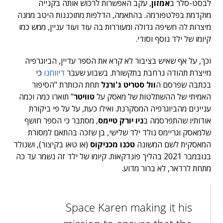
לבסט-סלר ב
אמזון
, עקב האפשרות לרכוש אותה בקנייה
מוקדמת בפלטפורמה. בהתאמה, הדלפות מתוכננות היטב ממנה
מיצרות לה חשיפה גדולה ומעוררות בה עוד ועוד עניין, ממש כמו
קיומו של ילד נוסף וסודי.
וכך, על אף שאיש בציבור לא קרא את הספר עדיין, הביוגרפיה
מייצרת תהודה נרחבת בתקשורת. בשבוע שעבר
דיווחנו
כי
בכתבה שפרסם ה
וול סטריט ג'ורנל
תחת הכותרת "הסיפור
האמיתי של ההשתלטות של מאסק על
טוויטר
" תוארו כמה וכמה
עניינים מהביוגרפיה המסקרנת. ואילו כעת, על על פי ביקורת
אודותיו שהתפרסמה ב
ניו יורק טיימס
, מסתבר כי הספר חושף
שלמאסק וגריימס נולד ילד שלישי, בן שזכה בהתאם למסורת
המאסקית לשם המשונה
טכנו מכניקוס
(או טאו בקיצור), ושנולד
בנובמבר 2021 בהליך פונדקאות. קיומו של ילד זה נשמר עד כה
מתחת לרדאר, לא ברור מדוע.
Space Karen making it his