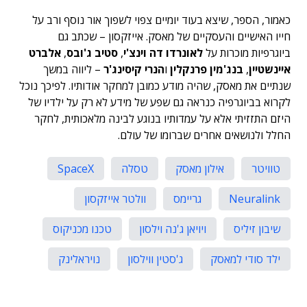
כאמור, הספר, שיצא בעוד יומיים צפוי לשפוך אור נוסף ורב על
חייו האישיים והעסקיים של מאסק. אייזקסון – שכתב גם
ביוגרפיות מוכרות על
לאונרדו דה וינצ'י
,
סטיב ג'ובס
,
אלברט
איינשטיין
,
בנג'מין פרנקלין
ו
הנרי קיסינג'ר
–
ליווה במשך
שנתיים את מאסק, שהיה מודע כמובן למחקר אודותיו. לפיכך נוכל
לקרוא בביוגרפיה כנראה גם שפע של מידע לא רק על ילדיו של
היזם התזזיתי אלא על עמדותיו בנוגע לבינה מלאכותית, לחקר
החלל ולנושאים אחרים שברומו של עולם.
טוויטר
אילון מאסק
טסלה
SpaceX
Neuralink
גריימס
וולטר אייזקסון
שיבון זיליס
ויויאן ג'נה וילסון
טכנו מכניקוס
ילד סודי למאסק
ג'סטין ווילסון
נויראלינק