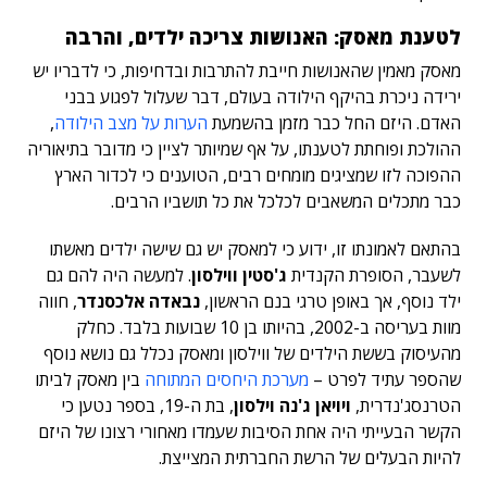
לטענת מאסק: האנושות צריכה ילדים, והרבה
מאסק מאמין שהאנושות חייבת להתרבות ובדחיפות, כי לדבריו יש
ירידה ניכרת בהיקף הילודה בעולם, דבר שעלול לפגוע בבני
האדם. היזם החל כבר מזמן בהשמעת
הערות על מצב הילודה
,
ההולכת ופוחתת לטענתו, על אף שמיותר לציין כי מדובר בתיאוריה
ההפוכה לזו שמציגים מומחים רבים, הטוענים כי לכדור הארץ
כבר מתכלים המשאבים לכלכל את כל תושביו הרבים.
בהתאם לאמונתו זו, ידוע כי למאסק יש גם שישה ילדים מאשתו
לשעבר, הסופרת הקנדית
ג'סטין ווילסון
. למעשה היה להם גם
ילד נוסף, אך באופן טרגי בנם הראשון,
נבאדה אלכסנדר
, חווה
מוות בעריסה ב-2002, בהיותו בן 10 שבועות בלבד. כחלק
מהעיסוק בששת הילדים של ווילסון ומאסק
נכלל גם נושא נוסף
שהספר עתיד לפרט –
מערכת היחסים המתוחה
בין מאסק לביתו
הטרנסג'נדרית,
ויויאן ג'נה וילסון
, בת ה-19, בספר נטען כי
הקשר הבעייתי היה אחת הסיבות שעמדו מאחורי רצונו של היזם
להיות הבעלים של הרשת החברתית המצייצת.