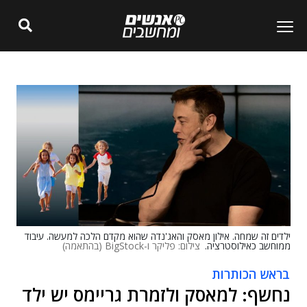
ילדים זה שמחה. אילון מאסק והאג'נדה שהוא מקדם הלכה למעשה. עיבוד
ממוחשב כאילוסטרציה.
צילום: פליקר ו-BigStock (בהתאמה)
בראש הכותרות
נחשף: למאסק ולזמרת גריימס יש ילד