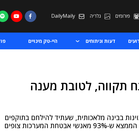
פורומים
גלריה
DailyMaily
ועים
דעות וניתוחים
היי-טק מינויים
פו
ח תקווה, לטובת מענה
ת
ת
ינות בבינה מלאכותית, שעתיד להילחם בתוקפים
בעזרת חדשנות באבטחת זהויות, זאת בעקבות הממצא ש-93% מאנשי אבטחת המערכות צופים