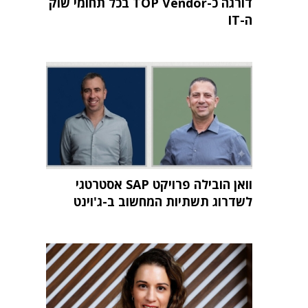
דורגה כ-TOP Vendor בכל תחומי שוק
ה-IT
וואן הובילה פרויקט SAP אסטרטגי
לשדרוג תשתיות המחשוב ב-ג'וינט