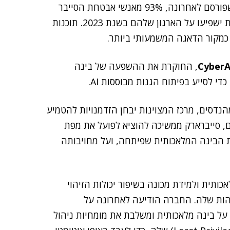
על פי דו"ח איומי האבטחה של סייברארק לשנת 2023, שפורסם לאחרונה, 93% מאנשי אבטחת הסייבר
שהשתתפו בסקר צופים כי איומים מבוססי בינה מלאכותית ישפיעו על הארגון שלהם בשנת 2023. תוכנות
ם כמקור הדאגה המשמעותי ביותר.
CyberA
, החוקרת את ההשפעה של בינה
הנדסים, מרכז המצוינות יבחן הזדמנויות להטמיע
ם, סייברארק ממשיכה להוציא לפועל את מפת
 הבינה המלאכותית שפיתחה, ועל מחויבותה
ותית ולמידת מכונה בשיפור יכולות הזיהוי
ות שלה. החברה הודיעה לאחרונה על
על בינה מלאכותית ומשלבת את מומחיות ניהול