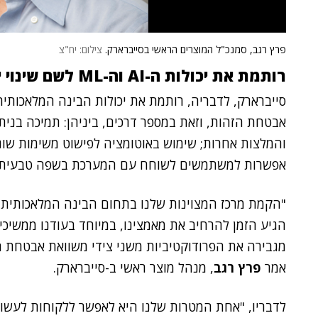
פרץ רגב, סמנכ"ל המוצרים הראשי בסייברארק.
צילום: יח"צ
רותמת את יכולות ה-AI וה-ML לשם שינוי יסודי בגישות אבטחת הזהות
סייברארק, לדבריה, רותמת את יכולות הבינה המלאכותית 
אבטחת הזהות, וזאת במספר דרכים, ביניהן: תמיכה בניתו
והמלצות אחרות; שימוש באוטומציה לפישוט משימות שונ
אפשרות למשתמשים לשוחח עם המערכת בשפה טבעית, מת
"הקמת מרכז המצוינות שלנו בתחום הבינה המלאכותית 
הגיע הזמן להרחיב את מאמצינו, במיוחד בעודנו ממשיכי
מגבירה את הפרודוקטיביות משני צידי משוואת אבטחת הס
אמר
פרץ רגב
, מנהל מוצר ראשי ב-סייברארק.
לדבריו, "אחת המטרות שלנו היא לאפשר ללקוחות לעשות 