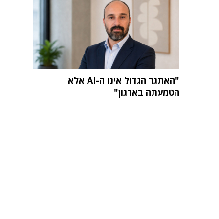
"האתגר הגדול אינו ה-AI אלא
הטמעתה בארגון"