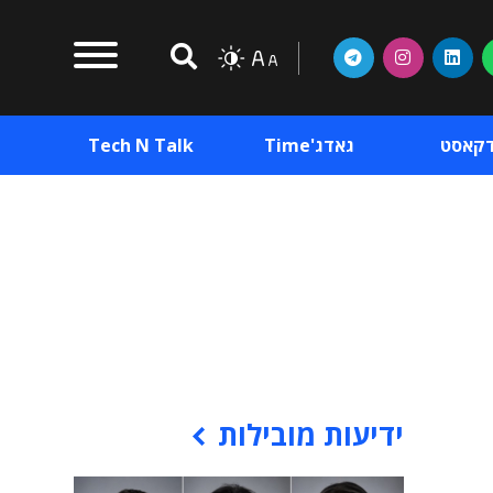
דקאסט
גאדג'Time
Tech N Talk
וכן פרסומי
תוכן פרסומי
וכן פרסומי
ידיעות מובילות