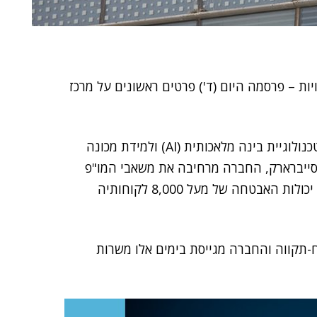
 זהויות – פרסמה היום (ד') פרטים ראשונים על מרכז
מסייבר ארק נמסר כי "הודות לשנים רבות של ניסיון עם טכנולוגיית בינה מלאכותית (AI) ולמידת מכונה
 סייברארק, החברה מרחיבה את משאבי המו"פ
המוצרי, כדי לקדם את השימוש בבינה מלאכותית לחיזוק יכולות האבטחה של מעל 8,000 לקוחותיה
תקווה והחברה מגייסת בימים אלו משרות