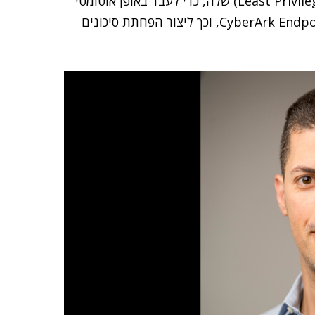
הגישה מבוסס ההרשאות וכלי ההרשאות המינימליות (Least Privilege) שלה, כדי לעבד באופן אוטומטי
את הנתונים הנאספים על ידי CyberArk Endpoint Privilege Manager, וכך ליצור הפחתת סיכונים