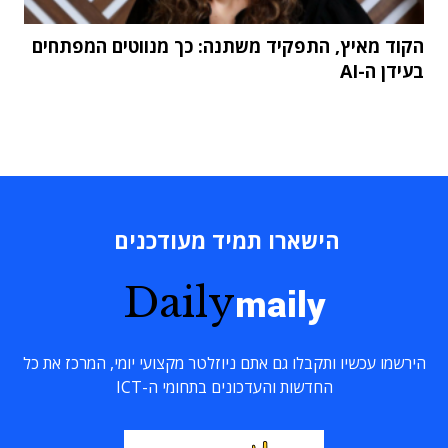
הקוד מאיץ, התפקיד משתנה: כך מנווטים המפתחים
בעידן ה-AI
הישארו תמיד מעודכנים
Daily
maily
הירשמו עכשיו ותקבלו גם אתם ניוזלטר מקצועי יומי, המרכז את כל
החדשות והעדכונים בתחומי ה-ICT