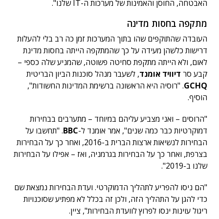
האבטחה, החוסן והאמינות של מערכות ה-IT שלנו".
מתקפה בחסות מדינה
העובדה שהתוקפים שהו בתוך המערכות זמן כה רב בלי להעלות
דרישות כלשהן מעידה על כך שהמתקפה הייתה בחסות מדינת
לאום, ולא הייתה מתקפת סחיטה פשוטה, שהמניע שלה כספי –
קבע סר
דיוויד אומנד
, לשעבר מנהל סוכנות הביון הבריטית
GCHQ
. "רוסיה היא הראשונה ברשימת המדינות החשודות",
הוסיף.
"הרוסים – ואני מצביע עליהם במיוחד – מתערבים בבחירות
דמוקרטיות כבר כמה שנים", אמר אומנד ל-
BBC
. "תחשבו על
הבחירות לנשיאות ארצות הברית ב-2016, ואחר כך על הבחירות
בצרפת, ואחר כך על הבחירות בגרמניה, ואז – אפילו על הבחירות
שלנו ב-2019".
"הם ניסו להפריע לתהליך הדמוקרטי. ועדת הבחירות נמצאת שם
כדי להגן על התהליך הזה, ולכן זה בכלל לא מפתיע שסוכנויות
ריגול עוינות ינסו לפרוץ לוועדת הבחירות", ציין.