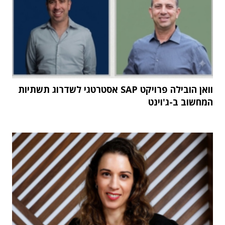
וואן הובילה פרויקט SAP אסטרטגי לשדרוג תשתיות
המחשוב ב-ג'וינט