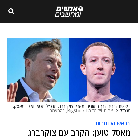
נושאים דברים דרך רמזורים. מארק צוקרברג, מנכ"ל מטא, ואילון מאסק,
מנכ"ל X.
צילום: ויקימדיה ו-BigStock, בהתאמה
בראש הכותרות
מאסק טוען: הקרב עם צוקרברג