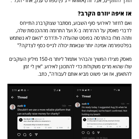
הולך להתקיים, אבל זה (MMA – ג"פ) ספורט ענק, אחרי הכל".
אז איפה יוזרם הקרב?
ואם לחזור לאירועי סוף השבוע, מסתבר שצוקרברג התייחס
לדברי מאסק על ההזרמה ב-X ועל התרומה מההכנסות שלה,
ותהה מולו בהתרסה בפוסט שהעלה ל-ת'רדס: "האם לא נשתמש
בפלטפורמה אמינה יותר שבאמת יכולה לגייס כסף לצדקה?"
מאסק מצידו המשיך והבהיר אתמול ליותר מ-150 מיליון העוקבים
שלו שהוא מרים משקולות כדי להתכונן לאירוע. "אין לי זמן
להתאמן, אז אני פשוט מביא אותם לעבודה", כתב.