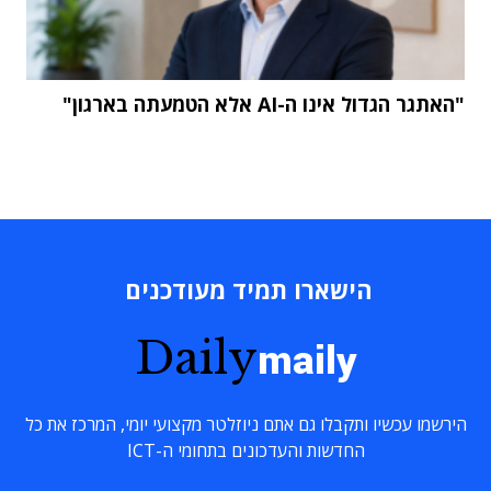
"האתגר הגדול אינו ה-AI אלא הטמעתה בארגון"
הישארו תמיד מעודכנים
Daily
maily
הירשמו עכשיו ותקבלו גם אתם ניוזלטר מקצועי יומי, המרכז את כל
החדשות והעדכונים בתחומי ה-ICT