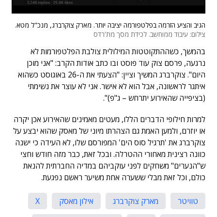
הגיב והציע הזרמה בפלטפורמה יציבה יותר. מארק צוקרברג, מנכ"ל מטא.
צילום: עיבוד ממוחשב. לכידת מסך מת'רדס
בהמשך, כשההתקוטטות המילולית צולבת הפלטפורמות לא
נרגעה, פרסם צוק עוד פוסט ובו כתב אודות הקרב: "אני מוכן
היום". צוקרברג המשיך וציין: "הצעתי את ה-26 באוגוסט כשהוא
איתגר לראשונה, אבל הוא לא אישר. אני לא עוצר את נשימתי
(בציפייה שהאירוע יתרחש – ג"פ)".
למרות חילופי הדברים הללו, מעטים מאמינים שהאירוע אכן יקרה
או יוזרם, ולמען האמת גם הצהרתו מיוני של מאסק שהוא יבצע על
צוקרברג את 'תרגיל סוס הים' המפורסם שלו, לא העידה כי ישנה
כוונה רצינית מאחורי ההטרלה. ובכל זאת, כבר מזה חודש וחצי
ש"הנערים" משחקים לפני עוקביהם במדיה החברתית להנאת
כולם, וכל זאת מבלי ששערה אחת משיער ראשם נפגעת.
טוויטר
מארק צוקרברג
אילון מאסק
X