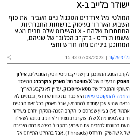
ישודר בלייב ב-X
המולטי-מיליארדרים הטכנולוגיים העבירו את סוף
השבוע האחרון בעיסוק ברשתות החברתיות
המתחרות שלהם - X והשיבוט שלה מבית מטא
ששמו ת'רדס - ב"קרב הכלוב" של שניהם,
המתוכנן ביניהם מזה חודש וחצי
גלי פיאלקוב
07/08/2023 15:43
לקרב המגע המתוכנן בין שני קברניטי הטק המובילים,
אילון
מאסק
הבעלים של
X
/
טוויטר
מול
מארק צוקרברג
המייסד
השותף והמנכ"ל של
מטא
/
פייסבוק
, עדיין לא נקבע תאריך.
היוזמה להתקוטט פיזית
היא כבר בת כחודש וחצי, ובנתיים לא
נראה שהיא אכן עומדת להתרחש, אבל מאסק בכל זאת הבטיח
אתמול (א') בציוץ שפרסם כי הקרב המגה-מסקרן יוזרם בשידור
חי בפלטפורמת X שלו. צוקרברג מצידו לא הגיב בנוגע לשאלה
האם בכוונתו להזרים את האירוע במקביל בפלטפורמה היריבה
של X שהשיק,
ת'רדס
(Threads), אבל בהחלט התייחס אל