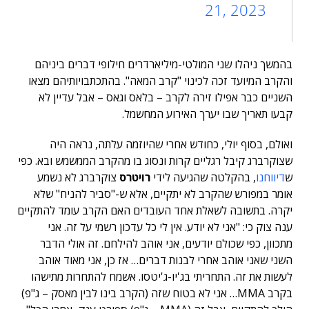
21, 2023
בהמשך ניהלו שני המולטי-מיליארדרים חילופי דברים ביניהם
והקרב המיועד זכה לכינוי "קרב המאה". בהתכתבויותיהם מצאו
השניים כבר אפילו זירה לקרב – בלאס וגאס – אבל עדיין לא
קבעו תאריך שבו יערך האירוע המחשמל.
ואולם, בסוף יולי, כחודש אחרי שהיוזמה עלתה, נראה היה
שצוקרברג קיבל רגליים קרות ונסוג בו מהקרב הממשמש ובא.
כפי
ש
דיווחנו
, בהקלטה שהגיעה לידי
רויטרס
צוקרברג לא נשמע
אומר במפורש שהקרב לא יתקיים, אלא ש-"סביר להניח" שלא
יקרה. בתשובה לשאלת אחד העובדים האם הקרב עומד להתקיים
ענה צוק כי: "אני לא יודע. אין לי כל עדכון רשמי על זה. אני
מתכוון, כפי שכולם יודעים, אני אוהב להילחם. זה אולי הדבר
השני שאני אוהב אחרי לבנות דברים… אז כן, אני מאוד אוהב
לעשות את זה. התחריתי בג'יו-ג'יטסו. אשמח להתחרות מתישהו
בקרב MMA… אני לא בטוח שזה (הקרב בינו לבין מאסק – ג"פ)