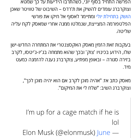
הפרשה התחיל בסוף יוני, כשהתרבו הידיעות על כך שמטא
וצוקרברג עומדים להשיק את
ת'רדס
– השיבוט של טוויטר שאכן
הושק בתחילת יולי
ומתיימר לאסוף אל חיקו את פורשי
הפלטפורמה המצייצת, שנמלטו ממנה אחרי שמאסק לקח עליה
שליטה.
בעקבות זאת הזמין מאסק האקסצנטרי את המתחרה החדש-ישן
שלו, הידוע בכינויו 'צוק' ובכך שהוא מתמחה בג'יו-ג'יטסו, לקרב
בזירה סגורה – ובאופן מפתיע, צוקרברג נענה להזמנה כמעט
מיד.
מאסק כתב אז: "אהיה מוכן לקרב אם הוא יהיה מוכן לכך",
וצוקרברג השיב: "שלח לי את המיקום".
I’m up for a cage match if he is
lol
June
— Elon Musk (@elonmusk)