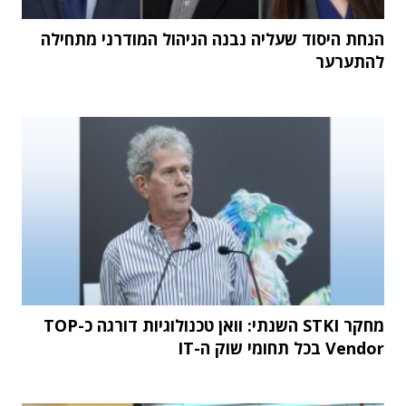
הנחת היסוד שעליה נבנה הניהול המודרני מתחילה
להתערער
מחקר STKI השנתי: וואן טכנולוגיות דורגה כ-TOP
Vendor בכל תחומי שוק ה-IT