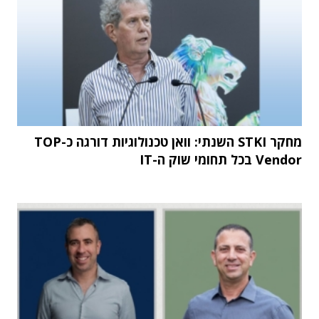
מחקר STKI השנתי: וואן טכנולוגיות דורגה כ-TOP
Vendor בכל תחומי שוק ה-IT