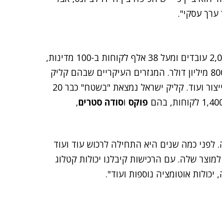
 ערך עסקי".
סיון דיבר בקצרה על קליק ואמר כי יש לחברה יותר מ-2,000 עובדים ומעל 38 אלף לקוחות ב-100 מדינות,
וכי היא מציגה צמיחה דו ספרתית והכנסות שנתיות של 800 מיליון דולר. המגזרים העיקריים שבהם קליק
פועלת הם השירותים הפיננסיים, כולל הבנקים, חברות ייצור ועוד. קליק ישראל נמצאת "בשטח" כבר 20
פוקס
ו
סודה סטרים
,
יק הוקמה לפני 30 שנים בשבדיה. לפני כמה שנים היא התחילה לרכוש עוד ועוד
מוצר שלה. עם הרכישות קיבלנו יכולות קטלוג
יכולות אוטומציה נוספות ועוד".