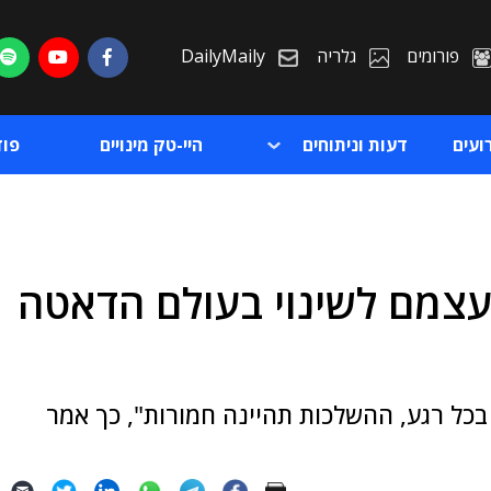
פורומים
גלריה
DailyMaily
ועים
דעות וניתוחים
היי-טק מינויים
פו
עצמם לשינוי בעולם הדאטה
ת
ת
 בכל רגע, ההשלכות תהיינה חמורות", כך אמר