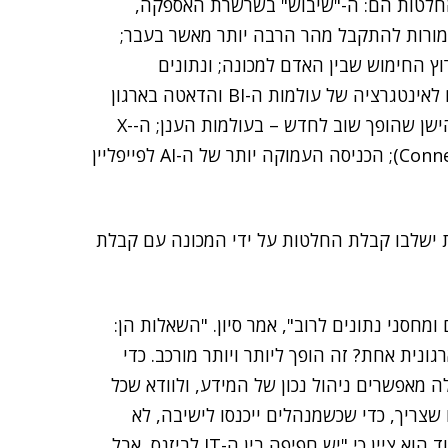
החלטות הם: ה-"שיבוש" בשרשרת האספקה,
ורות להתקבל מהר הרבה יותר מאשר בעבר;
זציה בעולמות ה-Low-code וה-High-code; מרוץ החימוש שבין האדם למכונה; ונתונים
שמאלצים ביצוע פעולות. לעומת זאת, הטרנדים הנוגעים לאינטגרציה של עולמות ה-BI והדאטה בארגון
הם: קונסולידציות בשוק, שפותחות הזדמנויות חדשות; הישן שהופך שוב לחדש – בעולמות הענן; ה-X-
Fabric, שמאפשר "ממשל מחובר" (Connected governance); הכניסה העמוקה יותר של ה-AI לפייפליין
 הנתון שלפיו עד 2026, כ-80% מהחברות ישלבו קבלת החלטות על ידי המכונה עם קבלת
 ומחסני נתונים לרוב", אמר סיון. "השאלות הן:
גונית אחת? זה הופך ליותר ויותר מורכב. כדי
את זה נוצרו ה-Data Mesh וה-Data Fabric. אלה מאפשרים ניהול נכון של המידע, ולוודא שכל
שצריך, כדי שכשמנהלים ייכנסו לישיבה, לא
ייווצר מצב שכל אחד מהם יראה אמת ארגונית אחרת". עוד הוא ציין כי "יש חפיפה בין ה-IT לביזנס, אבל