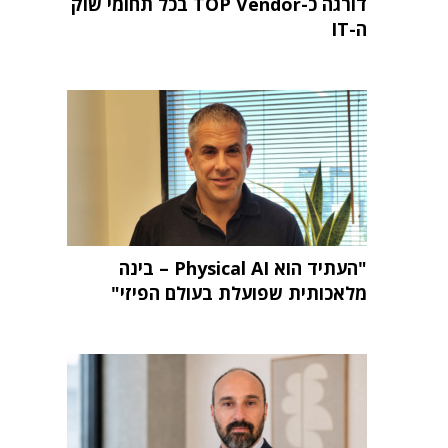
דורגה כ-TOP Vendor בכל תחומי שוק
ה-IT
"העתיד הוא Physical AI – בינה
מלאכותית שפועלת בעולם הפיזי"