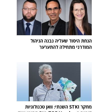
הנחת היסוד שעליה נבנה הניהול
המודרני מתחילה להתערער
מחקר STKI השנתי: וואן טכנולוגיות