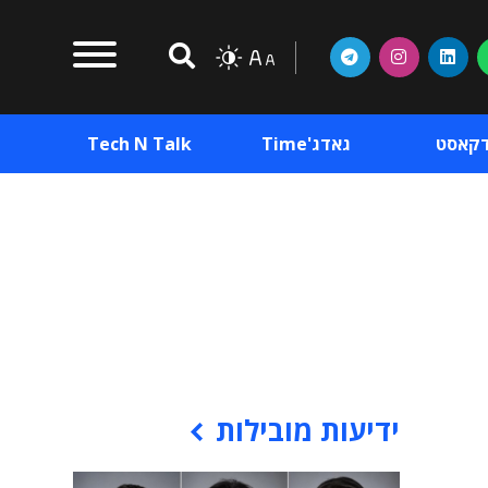
דקאסט
גאדג'Time
Tech N Talk
וכן פרסומי
תוכן פרסומי
וכן פרסומי
ידיעות מובילות