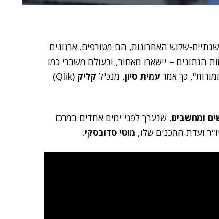
ה, ה-BI וה-AI עברו, בעיקר בשנתיים-שלוש האחרונות, הם מטורפים. ארגונים
ת הנתונים – יישארו מאחור, ובעולם משברי כמו
מורות", כך אמר
עמית סיון
, מנכ"ל
קליק
(Qlik)
ים ומחשבים
, שנערך לפני ימים אחדים במרכז
יו"ר ועדת התכנים שלו,
מוטי סדובסקי
.