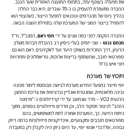
את מפעלה בעוטף עזה, בתחומי המועצה האזורית שער הנגב.
החברה מתעתדת להעסיק בו כ-70 עובדים. היא כבר החלה
בהליך גיוס של מהנדסים וטכנאים למפעל הייצור, כשהצפי הוא
להתחיל בייצור המוני של המערכת שלה בתחילת השנה הבאה.
החברה הוקמה לפני כמה שנים על ידי
חמי ראם
, המנכ"ל, וד"ר
מנחם גנוט
– שני יזמים בעלי ניסיון רב בהובלת חברות משלב
הרעיון, דרך המכירות בשווקי היעד ועד לאקזיטים. ראם הוא גם
ספורטאי חובב, שהשתתף בריצות ארוכות, טריאתלונים ותחרויות
חצי איש ברזל.
YOPI של מערכת
יופי תייצר במפעל החדש מערכת לבישה מבוססת לימוד מכונה
ובינה מלאכותית, שמנטרת אונליין וברציפות את צריכת החמצן
הרגעית VO2 – מדד שנחשב על ידי קרדיולוגים כ-"פרמטר
הזהב" לניטור תפקוד הלב, וכן מדדים פיזיולוגיים נוספים, מתוך
ניתוח הזיעה. כך, המערכת אמורה לתת למשתמשים, בהם
ספורטאים חובבים ומקצועיים, אינדיקציות פיזיולוגיות ברמה דיוק
גבוהה, שלדברי אנשי יופי, עד היום ניתן היה לקבלן רק במעבדה