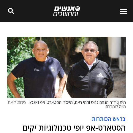
מימין: ד"ר מנחם גנוט וחמי ראם, מייסדי הסטארט-אפ YOPI.
צילום: ליאת
מייה לומברוזו
בראש הכותרות
הסטארט-אפ יופי טכנולוגיות יקים