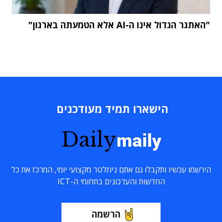
"האתגר הגדול אינו ה-AI אלא הטמעתה בארגון"
הישארו תמיד מעודכנים
Daily
maily
הירשמו עכשיו ותקבלו גם אתם ניוזלטר מקצועי יומי, המרכז את כל
החדשות והעדכונים בתחומי ה-ICT
הרשמה