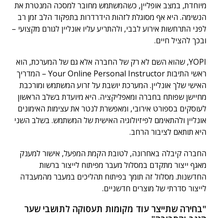
מיוחדת, במצב אופליין, כשהמשתמש מחובר למסכה המנטרת את
הנשימה. היא אף מסוגלת לזהות הידרדרות בתפקוד הלב זמן רב
לפני התרחשות אירוע לבבי, ולהתריע עליו אונליין לגורם מקצועי –
ובכך להציל חיים.
YOPI, שהוא השם לא רק של החברה אלא גם של המערכת, הוא
ראשי התיבות Your Online Personal Instructor – המדריך
האישי שלך אונליין. המערכת יושבת על זרוע המשתמש ומורכבת
מחיישן שפותח בחברה ומאפליקציה. היא מיועדת בשלב הראשון
לעוסקים בספורט אירובי, ומאפשרת לנטר את עצימות האימונים
אונליין ולהתאימם לפיזיולוגיה האישית של המשתמש. בשלב השני
היא תותאם לציבור הרחב.
החברה קיבלה באחרונה, לטובת הקמת המפעל, אישור למענק
מאגף ייצור מתקדם במסלול מעבר מפיתוח לייצור ברשות
החדשנות. מסלול זה תומך בפיתוח תהליכים במעבר מהמעבדה
לייצור סדרתי של מוצרים חדשניים.
"בחירה שתייצר עוד מקומות תעסוקה לתושבי שער