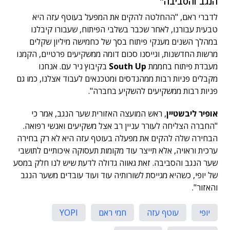
הנגב והסביבה"
לדברי ראם, "ההחלטה להקים את המפעל בעוטף עזה היא
טבעית עבורנו, לאחר שכבר בשלבי הפיתוח, שעבורו קיבלנו
במהלך השנים מענקי פיתוח בסך של כחמישה מיליון שקלים
מרשות החדשנות, וגייסנו סכום דומה ממשקיעים פרטיים, הקמנו
מעבדת פיתוח בחממת
South Up
בקיבוץ ניר עם. אנחנו
מקבלים פניות רבות ממהנדסים ומטכנאים לעבוד אצלנו, כמו גם
פניות רבות ממשקיעים להשקיע בחברה".
אופיר ליבשטיין
, ראש המועצה האזורית שער הנגב, אמר כי
"החברה הצליחה לעורר עניין רב אצל משקיעים ואנשי רפואה.
הבחירה שלה להקים את מפעלה בעוטף עזה היא לא רק בחירה
ערכית וראויה, אלא תייצר עוד מקומות תעסוקה איכותיים לתושבי
שער הנגב והסביבה. זאת גאווה גדולה לדעת שיש לנו חלק במסע
של יופי, כשהיא מגייסת לשורותיה עוד ועוד עובדים משער הנגב
והאזור".
יופי
עוטף עזה
חמי ראם
YOPI