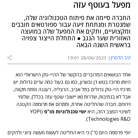
מפעל בעוטף עזה
החברה סיימה את פיתוח הטכנולוגיה שלה,
שמנטרת ומנתחת זיעה עבור ספורטאים חובבים
ומקצועיים, ותקים את המפעל שלה במועצה
האזורית שער הנגב ● התחלת הייצור צפויה
בראשית השנה הבאה
יניב הלפרין
28/06/2023 19:01
אחד הנושאים המדוברים בהקשר של ההיי-טק הישראלי הוא
היותו מרוכז בגוש דן ובשרון, כמו גם בעוד כמה ערים גדולות. יש
מרכזי היי-טק גדולים בתל אביב, הרצליה, רעננה ופתח תקווה,
אבל לא בנתיבות, שדרות (או יישובי עוטף עזה בכלל), שלומי
וירוחם. חברה שהחליטה אחרת, ותתרום את תרומתה הקטנה
לשינוי המצב הזה, היא
יופי טכנולוגיות מו"פ
(YOPI
Technologies R&D).
יופי פרסמה היום (ד') כי היא החליטה לעשות מעשה ציוני ולהקים