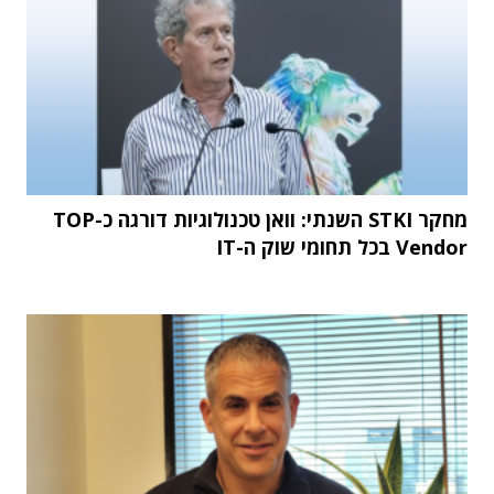
מחקר STKI השנתי: וואן טכנולוגיות דורגה כ-TOP
Vendor בכל תחומי שוק ה-IT