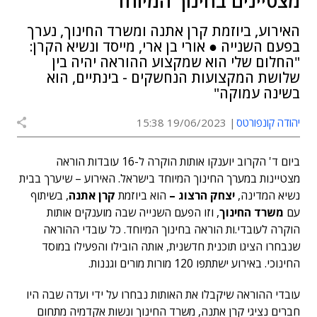
מצטיינים בחינוך המיוחד
האירוע, ביוזמת קרן אתנה ומשרד החינוך, נערך
בפעם השנייה ● אורי בן ארי, מייסד ונשיא הקרן:
"החלום שלי הוא שמקצוע ההוראה יהיה בין
שלושת המקצועות הנחשקים - בינתיים, הוא
בשינה עמוקה"
יהודה קונפורטס
19/06/2023 15:38
ביום ד' הקרוב יוענקו אותות הוקרה ל-16 עובדות הוראה
מצטיינות במערך החינוך המיוחד בישראל. האירוע – שיערך בבית
נשיא המדינה,
יצחק הרצוג –
הוא ביוזמת
קרן אתנה
, בשיתוף
עם
משרד החינוך
, וזו הפעם השנייה שבה מוענקים אותות
הוקרה לעובדי.ות הוראה בחינוך המיוחד. כל עובדי ההוראה
שנבחרו הציגו תוכנית חדשנית, אותה הובילו והפעילו במוסד
החינוכי. באירוע ישתתפו 120 מורות מורים וגננות.
עובדי ההוראה שיקבלו את האותות נבחרו על ידי ועדה שבה היו
חברים נציגי קרן אתנה, משרד החינוך ונשות אקדמיה מתחום