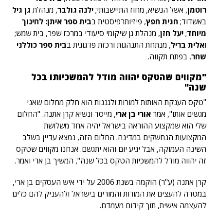
רוטמן
, אשל הנשיא, מחוז התיישבותי;
ילנה גולבר
, מנהלת
גן גיל
באשדוד;
חגית חפץ
, פיזיותרפיסטית ב
בית ספר איתן: לחינוך
מיוחד
;
יעל חזן
, מנהלת גן שיקומי סיעודי במרכז שפר, בית שמש;
ו
אלית בריל
, מנתחת התנהגות ורכזת פדגוגית ב
בית ספר כוללני
שחר
, בפתח תקווה.
"מקווים שהטקס יהווה מודל להמשכיותו בכל
שנה"
"טקס הענקת האותות למורות ולגננות הוא חלק מחלום שאני
מגשים אותו", אמר
אורי בן ארי
, מייסד ונשיא קרן אתנה. "החלום
שלי הוא שמקצוע ההוראה בישראל יהיה אחד משלושת
המקצועות הנחשקים במדינה. החלום הזה, נמצא עדיין בשלב
השינה העמוקה, אבל יגיע יום והוא יתגשם. אנחנו מקווים שטקס
זה יהווה מודל להמשכיות הטקס בכל שנה", המשיך בן ארי ואמר.
קרן אתנה (ע"ר) הוקמה בשנת 2006 על ידי איש העסקים בן ארי,
במטרה להעצים את המורות והמורים בישראל ולהעניק להם כלים
להעצמה אישית, תוך קידום מעמדם.