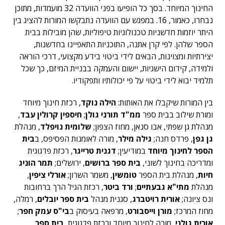
החינוך המיוחד. בסך כל הופיעו בפני הוועדה 32 מועמדות, מתוכן
נבחרו, כאמור, 16. במפגש עם הוועדה נתבקשו המורות להציג בין
היתר יוזמות חדשניות טכנולוגיות טיפוליות, שהן מובילות בבית
הספר שלהן. לפי קרן אתנה, התוכניות התאפיינו בחדשנות,
יצירתיות ומצוינות, הבאים לידי ביטוי בידע מקצועי, דרכי הוראה
ולמידה, קידום הישגיות, יישום והעמקה בבניית המיזם, כך שכל
תלמיד יבוא לידי ביטוי על פי יכולותיו ותפקודיו.
בין המורות שיקבלו את האותות:
הילה נוקד
, רכזת חינוך מיוחד
ומורת שילוב בבית ספר
ממ"ד תורני גולן
;
חיספין קרולין עבד
,
מנהלת גן שפתי, אבו סנאן, מחוז הצפון;
שלומית נויפלד
, מנהלת
גן גפן
, פרדס חנה;
גילה מילר
, מורה לאומנות הפסיפס, ב
בית
הספר לחינוך מיוחד
במודיעין;
דגנית טרייגר
, רכזת פדגוגית
ומדריכה בחינוך לשוני,
בית ספר ברושים
, ירושלים;
תמר הוניג
חיות
, מנהלת בית הספר
טומשין
, משמר השרון;
אורלי ציפין
,
מנהלת
מתי"א גבעתיים
;
ורד ביטר
, רכזת הגיל הרך ברחובות
ונס ציונה;
אורית רויטברג
, סגנית מנהל
בית ספר יובלים
, רמלה,
מחוז המרכז;
מורן וייסבורט
, מרפאה בעיסוק ב
בי"ס עמק חפר
;
אורית גולני
, מורה לחינוך מיוחד ורכזת פדגוגית,
בית ספר