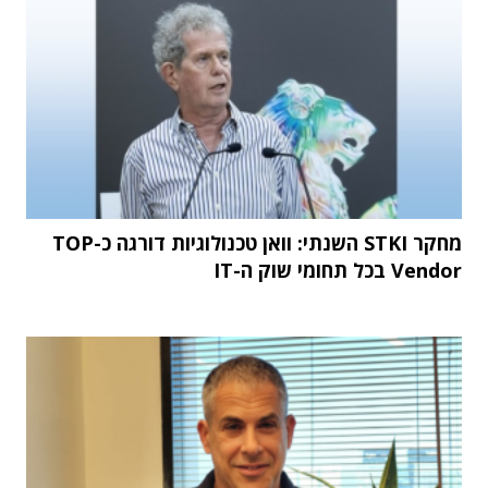
מחקר STKI השנתי: וואן טכנולוגיות דורגה כ-TOP
Vendor בכל תחומי שוק ה-IT