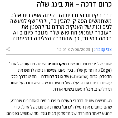
כרום דרכה – את בינג שלה
דרך הקידום הייחודית הזו הייתה אפיזודית אולם
משתמשים הספיקו להבין בה, ולהיחשף למעשה
לניסיונות של הענקית מרדמונד להפגין את
העובדה שמנוע החיפוש שלה מגובה כיום ב-AI
חכמה במיוחד, כך שהחברה הצליחה במזימתה
צבי קצבורג
07/06/2023 15:51
אחרי שלפני מספר חודשים
מיקרוסופט
הציגה מודעות של אדג'
(Edge), הדפדפן שלה, בכל פעם שמישהו ניסה לחפש את
הדפדפן כרום (Chrome) של
גוגל
להורדה – מה שבדרך כלל
עושים רבים בעת הפעלה של מחשב חדש – היא חזרה על אותו
תרגיל שוב, אבל הפעם בשינוי אדרת.
משתמשים שונים ברחבי העולם סיפרו בימים האחרונים שברגע
שהם כותבים את המילה 'כרום' בשורת הכתובת של אדג', כדי
להגיע לאתר ההורדה של הדפדפן מבית גוגל, מה שמופיע בפניהם