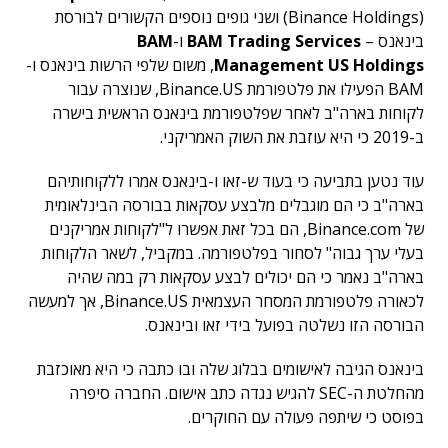
(Binance Holdings) ושני גופים נוספים הקשורים לבורסת
בינאנס –
BAM Trading Services
ו-
BAM
Management US Holdings
, משום שלפי הרשות בינאנס ו-
BAM הפעילו את פלטפורמת Binance.US, שנוצרה עבור
לקוחות בארה"ב לאחר שפלטפורמת בינאנס הראשית בישרה
ב-2019 כי היא עוזבת את השוק האמריקני.
עוד נטען בתביעה כי בעוד ש-זאו ו-בינאנס אמרו ללקוחותיהם
בארה"ב כי הם מוגבלים מלבצע עסקאות בבורסה הבינלאומית
של Binance.com, הם בכל זאת אפשרו ל"לקוחות אמריקנים
בעלי ערך גבוה" לסחור בפלטפורמה. במקביל, לשאר הלקוחות
בארה"ב נאמר כי הם יכולים לבצע עסקאות רק במה שהיה
לכאורה פלטפורמת המסחר העצמאית Binance.US, אך למעשה
הבורסה הזו נשלטה בפועל בידי זאו ובינאנס.
בינאנס הגיבה לאישומים בבלוג שלה ובו כתבה כי היא מאוכזבת
מהחלטת ה-SEC להגיש נגדה כתב אישום. החברה סיפרה
בפוסט כי שיתפה פעולה עם החוקרים.