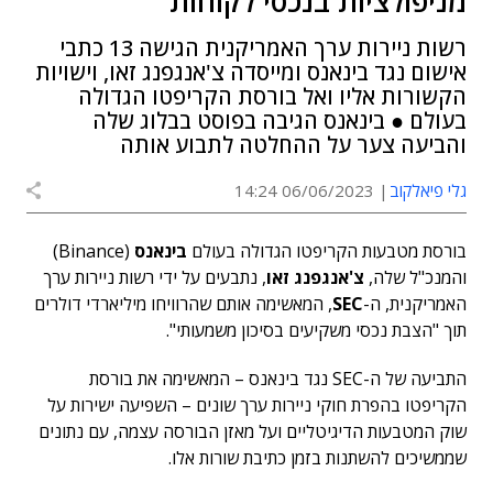
מניפולציות בנכסי לקוחות
רשות ניירות ערך האמריקנית הגישה 13 כתבי
אישום נגד בינאנס ומייסדה צ'אנגפנג זאו, וישויות
הקשורות אליו ואל בורסת הקריפטו הגדולה
בעולם ● בינאנס הגיבה בפוסט בבלוג שלה
והביעה צער על ההחלטה לתבוע אותה
גלי פיאלקוב
06/06/2023 14:24
בורסת מטבעות הקריפטו הגדולה בעולם
בינאנס
(Binance)
והמנכ"ל שלה,
צ'אנגפנג זאו
, נתבעים על ידי רשות ניירות ערך
האמריקנית, ה-
SEC
, המאשימה אותם שהרוויחו מיליארדי דולרים
תוך "הצבת נכסי משקיעים בסיכון משמעותי".
התביעה של ה-SEC נגד בינאנס – המאשימה את בורסת
הקריפטו בהפרת חוקי ניירות ערך שונים – השפיעה ישירות על
שוק המטבעות הדיגיטליים ועל מאזן הבורסה עצמה, עם נתונים
שממשיכים להשתנות בזמן כתיבת שורות אלו.