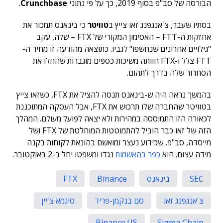
הבורסה של סב"פ בסוף 2019, כך על פי נתוני
Crunchbase
.
בסתיו שעבר, צ'אנגפנג זאו צייץ ב
טוויטר
כי בינאנס תמכור את
אחזקות ה-FTT – האסימון המקורי של FTX – שלה, עקב
"גילויים אחרונים שנחשפו" לגביו. כתוצאה מהודעה זו מחיר ה-
FTT צלל ו-FTX חוותה משיכות כספים מוגברות שהחלו את
הסחרור שלה בדרך לתהום.
בהמשך נראה היה ש-בינאנס תנסה להציל את FTX, כשזאו צייץ
בטוויטר שהחברה שלו תרכוש את FTX, אבל העסקה המתוכננת
לכאורה הזו התמוססה במהירות ולא יצאה לפועל מעולם. המהלך
הזה של זאו כבר הוביל להתמוטטות המוחלטת של FTX ושל
מייסדה, סב"פ, שכידוע נעצר ומואשם בהונאת לקוחות בקנה
מידה עצום. הוא
כפר בהאשמות
נגדו ומשפטו יחל ב-2 באוקטובר.
SEC
בינאנס
Binance
FTX
צ'אנגפנג זאו
סם בנקמן-פריד
סיגמא צ'יין
Binance.US
Sigma Chain