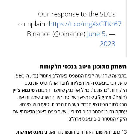
Our response to the SEC's
complaint.
https://t.co/mgXxGTKr67
June 5,
— Binance (@binance)
2023
משחק מתוכנן היטב בנכסי הלקוחות
בתביעה שהגישה לבית המשפט בארה"ב אתמול (ב'), ה-SEC
טוענת כי בינאנס ו-זאו הצליחו לחבר או להסיט את נכסי
הלקוחות "כרצונם", כולל אל בנק שוויצרי המכונה
סיגמא צ'יין
(Sigma Chain), שנמצא בשליטת זאו. הרשות, שמהווה את
הרגולטור הפיננסי הגדול בארצות הברית, טוענה ש-סיגמא
עסקה גם ב"מסחר מניפולטיבי", אשר ניפח באופן מלאכותי את
היקף המסחר ב-בינאנס ארה"ב.
13 כתבי האישום האזרחיים הוגשו נגד זאו,
בינאנס אחזקות