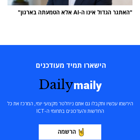
"האתגר הגדול אינו ה-AI אלא הטמעתה בארגון"
הישארו תמיד מעודכנים
Daily
maily
הירשמו עכשיו ותקבלו גם אתם ניוזלטר מקצועי יומי, המרכז את כל
החדשות והעדכונים בתחומי ה-ICT
הרשמה