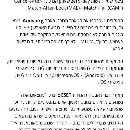
ניצול שתי חולשות zero-day שאותן הם כינו Cancel-After-
Match-Fail (CAMF) ו-Match-After-Lock (MAL).
החוקרים, שפרסמו את המאמר הטכני באתר
Arxiv.org
, מצאו
גם, כי נתונים ביומטריים על חיישני טביעת האצבע (SPI) היו
מוגנים בצורה לא מספקת, מה שמאפשר מתקפה של "אדם
באמצע, בתווך", MITM – לצורך חטיפת תמונות של טביעות
אצבע.
המתקפות מהסוג הזה נבדקו מול עשרה דגמי טלפונים פופולריים,
והחוקרים הצליחו להשיג ניסיונות בלתי מוגבלים בכל מכשירי
אנדרואיד (Android) ו- HarmonyOS, לצד הצלחה חלקית
במכשירי iOS.
חוקרי חברת אבטחת המידע
ESET
ציינו כי "ממצאים אלה
נשמעים מדאיגים במבט ראשון. אולם במבט מעמיק יותר, ייתכן
שהאיום לא יהיה משמעותי כפי שהוצע. ראשית, הפגם הזה מתועד
כעת בפומבי וניתן לתקן אותו. שנית, לתוקפים יש הרבה תנאים
מוקדמים שצריך לעמוד בהם – חומרה ישנה, גרסאות אנדרואיד
ישנות, אבל גם יכולת להשיג גישה פיזית למכשיר של הקורבן.