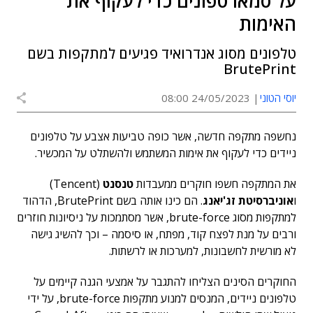
על סמארטפונים כדי לעקוף את
האימות
טלפונים מסוג אנדרואיד פגיעים למתקפות בשם
BrutePrint
יוסי הטוני
24/05/2023 08:00
נחשפה מתקפה חדשה, אשר כופה טביעות אצבע על טלפונים
ניידים כדי לעקוף את אימות המשתמש ולהשתלט על המכשיר.
את המתקפה חשפו חוקרים ממעבדות
טנסנט
(Tencent)
ו
אוניברסיטת זג'יאנג
. הם כינו אותה בשם BrutePrint, הדהוד
למתקפות מסוג brute-force, אשר מסתמכות על ניסיונות חוזרים
ורבים על מנת לפצח קוד, מפתח, או סיסמה – וכך להשיג גישה
לא מורשית לחשבונות, למערכות או לרשתות.
החוקרים הסינים הצליחו להתגבר על אמצעי הגנה קיימים על
טלפונים ניידים, המנסים למנוע מתקפות brute-force, על ידי