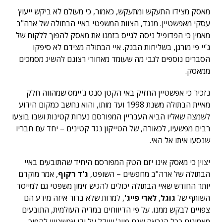
מאסק מצידו התעקש ומתעקש, כאמור, כי מעולם לא ביקש ייעוץ
עסקי מאפשטיין. מנגד, הצוות המשפטי באיי הבתולה של ארה"ב
מאמין כי הפדופיל ניסה לגייס בזמנו את מאסק להפוך ללקוח של
ג'יי פי מורגן, בשליחות הבנק. איי הבתולה מצידם לא סיפקו
הסברים נוספים לגבי מה שעומד מאחורי רצונם להשיג מסמכים
ממאסק.
נזכיר כי אפשטיין החזיק באי הקטן סנט ג'יימס שמהווה חלק
מאיית הבתולה משנת 1998 ועד מותו, והוא נחשב כמקום הידוע
לשמצה שאליו הביא העבריין המפורסם נערות קטינות ושבו בוצעו
רבים מפשעיו, לכאורה, של הטייקון נגד קטינים – יחד עם חבריו
שנסעו איתו אל האי.
יצוין כי מאסק אינו יזם הטק המפורסם היחיד שהתובעים באיי
הבתולה של ארה"ב מחפשים – השופט,
ג'ד רקוף
, אמר מוקדם
יותר החודש שאיי הבתולה יכולים להגיש זימון משפטי גם למייסד
השותף של
גוגל
,
לארי פייג'
, למרות שלא ברור איזה מידע הם
צפויים לבקש ממנו. על פי הדיווחים במדיה העולמית, התובעים
מאמינים ככל הנראה שגם פייג' שודל על ידי אפשטיין להפוך