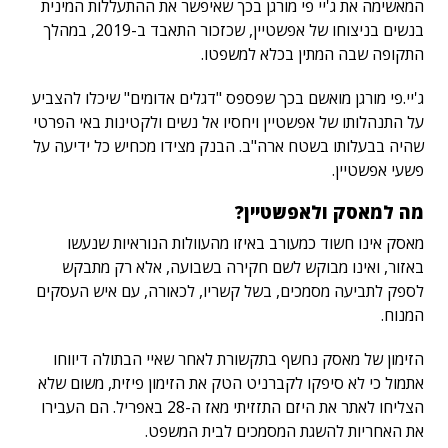
המאשימה את ג'יי פי מורגן בכך שאיפשר את ההתעללות המינית
בנשים בניצוחו של אפשטיין, שכזכור התאבד ב-2019, במהלך
התקופה שבה המתין בכלא למשפטו.
ג'יי.פי מורגן מואשם בכך שפספס "דגלים אדומים" שיכלו להצביע
על התנהלותו של אפשטיין ויחסיו אל נשים ולקטינות באי הפרטי
שהיה בבעלותו בשטח ארה"ב. הבנק מצידו מכחיש כל ידיעה על
פשעי אפשטיין.
מה למאסק ולאפשטיין?
מאסק אינו חשוד כמעורב באיזו מהעוולות הנוראיות שנעשו
באזור, ואינו מבוקש לשם חקירה בשבועה, אלא רק מתבקש
לספק לתביעה מסמכים, בשל קשריו, לכאורה, עם איש העסקים
המנוח.
הזימון של מאסק נחשף בתקשורת לאחר שאיי הבתולה דיווחו
אתמול כי לא סיפקו לקברניט הטק את הזימון פיזית, משום שלא
הצליחו לאתר את היזם התזזיתי מאז ה-28 באפריל. הם העבירו
את האחריות להשגת המסמכים לבית המשפט.