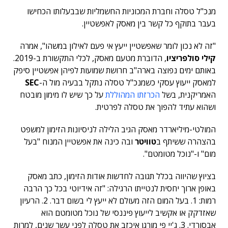
מנכ"ל טסלה וחברת המכוניות החשמליות שבבעלותו הכחישו
בעבר בתוקף כל קשר בין מאסק לאפשטיין.
"זה לא נכון לומר שאפשטיין ייעץ אי פעם לאילון במשהו", אמרה
קילי סולפריציו
, הדוברת מטעם מאסק, לכלי התקשורת ב-2019.
באותם ימים נפוצה בארה"ב חרושת שמועות לפיהן אפשטיין סיפק
למאסק ייעוץ עסקי כשמנכ"ל טסלה נתקל בבעיה מול ה-
SEC
האמריקנית, בשל
הכרזתו המהוללת
על כך שיש לו מימון מובטח
ושהוא עתיד להפוך את טסלה לפרטית.
המולטי-מיליארדר מאסק הגיב הלילה לניסיונות הזימון למשפט
בהצהרה ששיתף ב
טוויטר
ובה כינה את אפשטיין המנוח "בעל
מום" ו-"נוכל מטומטם".
בציוץ שהיווה בכלל תגובה לחדשות אודות הזימון, כתב מאסק
באופן ארוך יחסית לנטייתו הרגילה: "זה אידיוטי בכל כך הרבה
רמות: 1. בעל המום הזה מעולם לא ייעץ לי בשום דבר. 2. הרעיון
שאזדקק או אקשיב לייעוץ פיננסי של נוכל מטומטם הוא
אבסורדי. 3. ג'יי פי מורגן איכזב את טסלה לפני עשר שנים, למרות