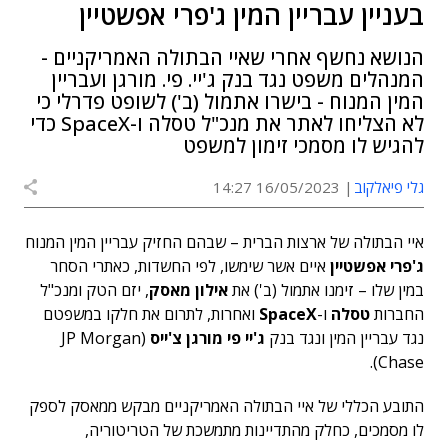
בעניין עבריין המין ג'פרי אפשטיין
הנושא נחשף אחרי שאיי הבתולה האמריקניים -
המנהלים משפט נגד בנק ג'יי. פי. מורגן ועבריין
המין המנוח - בישרו אתמול (ב') לשופט פדרלי כי
לא הצליחו לאתר את מנכ"ל טסלה ו-SpaceX כדי
להגיש לו מסמכי זימון למשפט
גלי פיאלקוב
16/05/2023 14:27
איי הבתולה של ארצות הברית – שבהם החזיק עבריין המין המנוח
ג'פרי אפשטיין
איים אשר שימשו, לפי החשדות, כאתרי הסחר
במין שלו – זימנו אתמול (ב') את
אילון מאסק
, יזם הטק ומנכ"ל
החברות
טסלה
ו-
SpaceX
ואחרות, לתרום את חלקו במשפטם
נגד עבריין המין ונגד בנק
ג'יי פי מורגן צ'ייס
(JP Morgan
Chase).
התובע הכללי של איי הבתולה האמריקניים מבקש ממאסק לספק
לו מסמכים, כחלק מהתדיינות מתמשכת של הטריטוריה,