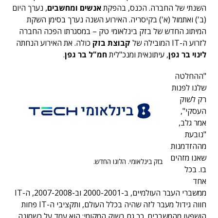
השנתי של החברה. הכנס, בהפקת
אנשים ומחשבים
, נערך היום
(ב') ואתמול (א') בקיסריה. האירוע השנה נערך בסימן השקת
המיתוג החדש של בזק בינלאומי טק – במסגרתו הפכה החברה
לזרוע ה-IT המובילה של
קבוצת בזק
כולה. את האירוע הנחתה
לינוי בר גפן
, עיתונאית ומנכ"לית
חמ"ל בר גפן
.
"ההחלטה
שלנו לפנות
רק לשוק
העסקי",
אמר גלב,
"נובעת
מההזדמנות
שאנו מזהים
בזק בינלאומי. הלוגו החדש.
בו. בכל
אחד
ממשברי העבר העולמיים, ב-2000-2001 וב-2007-2008, ה-IT
חווה גידול מעבר לזה שהיה בכלל העולם, ותקציבי ה-IT פחות
הושפעו מהמשברים. כך גם בשוק המקומי: הוא עמד על כשמונה