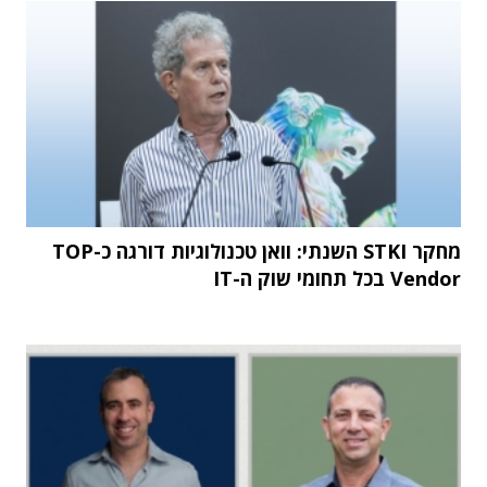
מחקר STKI השנתי: וואן טכנולוגיות דורגה כ-TOP
Vendor בכל תחומי שוק ה-IT