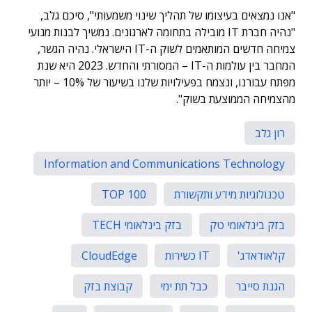
"אנו נמצאים בעיצומו של תהליך שינוי משמעותי", סיכם גלב,
"נהיה חברת IT מובילה בתחומה לארגונים. נמשיך לבנות מנועי
צמיחה חדשים המותאמים לשוק ה-IT הישראלי. נהיה הגשר,
המחבר בין עולמות ה-IT – המסורתי והחדש. 2023 היא שנת
מפתח עבורנו, ונצמח בפעילויות שלנו בשיעור של 10% – יותר
מהצמיחה הממוצעת בשוק".
רון גלב
Information and Communications Technology
טכנולוגיות מידע ותקשורת
TOP 100
בזק בינלאומי טק
בזק בינלאומי TECH
קלאודאדג'
IT כשירות
CloudEdge
הגנת סייבר
כבל תת ימי
קבוצת בזק