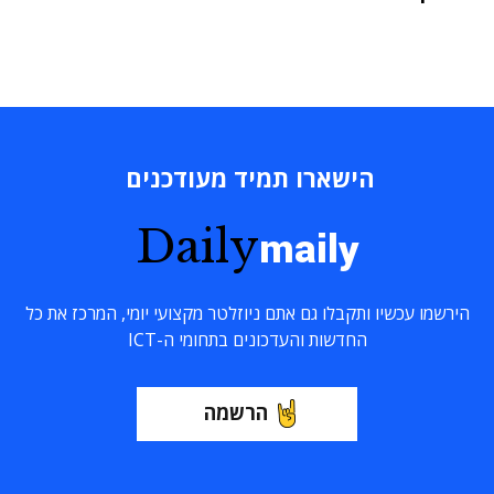
הישארו תמיד מעודכנים
Daily
maily
הירשמו עכשיו ותקבלו גם אתם ניוזלטר מקצועי יומי, המרכז את כל
החדשות והעדכונים בתחומי ה-ICT
הרשמה