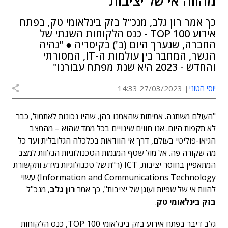
מהווה אי של יציבות"
כך אמר רון גלב, מנכ"ל בזק בינלאומי טק, בפתח
אירוע TOP 100 - כנס הלקוחות השנתי של
החברה, שנערך היום (ב') בקיסריה ● "נהיה
הגשר, המחבר בין עולמות ה-IT, המסורתי
והחדש - 2023 היא שנת מפתח עבורנו"
יוסי הטוני
27/03/2023 14:33
"העולם משתנה. אמיתות שהאמנו בהן, שהיו נכונות לאתמול, כבר
לא תקפות היום. אנו חווים שינויים בכל ממד שהוא – מהמצב
הגיאו-פוליטי בעולם, דרך אי הוודאות בכלכלה הגלובלית ועד כל
מה שקורה פה. אל מול שטף המגמות הטכנולוגיות הנלוות למצב
המתאפיין בחוסר יציבות, ICT (ר"ת של טכנולוגיות מידע ותקשורת
Information and Communications Technology)
עשוי
להוות אי של שפיות ועוגן של יציבות", כך אמר
רון גלב
, מנכ"ל
בזק בינלאומי טק
.
גלב דיבר בפתח אירוע בזק בינלאומי TOP 100, כנס הלקוחות