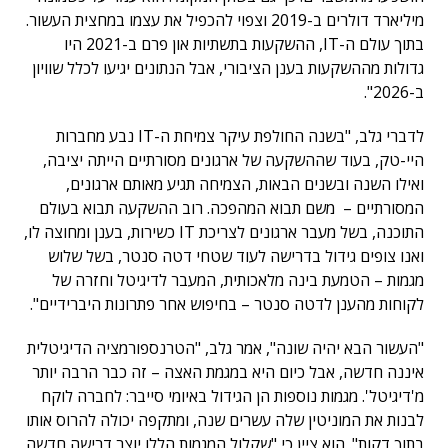
מיליארד דולרים ב-2019 וצפוי להכפיל את עצמו במחצית העשור.
בתוך עולם ה-IT, ההשקעות בתשתיות און פרם ב-2021 היו
גדולות מההשקעות בענן הציבורי, אבל הנתונים יגיעו לכלל שוויון
ב-2026".
לדברי גלב, "בשנה החולפת עיקר צמיחת ה-IT נבע מחברות
היי-טק, בעוד שההשקעה של ארגונים מסורתיים הייתה יציבה,
ואילו השנה ובשנים הבאות, הצמיחה תגיע מאותם ארגונים,
המסורתיים – משם תבוא המהפכה. רוב ההשקעה תבוא בעולם
התוכנה, בשל מעבר ארגונים לצריכת IT כשירות, בענן ומחוצה לו,
ואנו צופים גידול בדרישה לעוד שטחי דטה סנטר, בשל שלוש
מגמות – הטמעת בינה מלאכותית, המעבר לדיגיטל וחזרה של
לקוחות מהענן לדטה סנטר – בחיפוש אחר פתרונות היברידיים".
"העשור הבא יהיה שונה", אמר גלב, "הטרנספורמציה הדיגיטלית
איננה חדשה, אבל כיום היא במגמת האצה – זה כבר הרבה יותר
מ'דיגיטל'. מגמות נוספות הן הגידול באיומי סייבר: לחברה לוקח
לבנות את המוניטין שלה עשרים שנה, ומתקפה יכולה להרוס אותו
בתוך דקות". הוא ציין כי "שקלול המגמות הללו יוצר דרישה חדשה