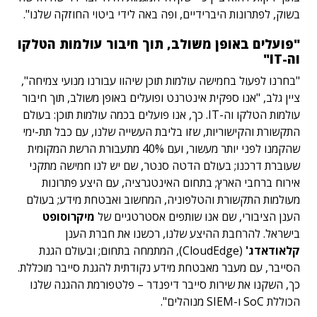
בשוק, לפתרונות היברידיים, ופה באה לידי ביטוי החוזקה שלנו".
"פועלים באופן משולב, תוך חיבור עולמות הטלקו
וה-IT"
"בחרנו לפעול בחמישה עולמות תוכן שיהוו עבורנו מנועי צמיחה",
ציין גלב, "אנו ספקית אינטרנט ופועלים באופן משולב, תוך חיבור
עולמות הטלקו וה-IT. כך, אנו פועלים בכמה עולמות תוכן: בעולם
התקשורת והקישוריות, שזו בליבת העשייה שלנו, עם כבל תת-ימי
שהקמנו לפני יותר מעשור, ועם 40% מתעבורת הרשת המקומית
שעוברת דרכנו; בעולם הדטה סנטר, שם יש לנו חמישה מתקני
אירוח ברחבי הארץ; בתחום האינטגרציה, עם היצע פתרונות
מעולמות התקשורת והטלפוניה, המחשוב ואבטחת מידע; בעולם
הענן הציבורי, שם אנו שותפים אסטרטגיים של
מיקרוסופט
בישראל. להרחבת ההיצע שלנו, רכשנו את חברת הענן
קלאודאדג'
(CloudEdge), המתמחה בתחום; ובעולם הגנת
הסייבר, עם מעבר מאבטחת מידע נקודתית להגנת סייבר מוכללת.
כך, השקנו את שירות סייבר דיפנדר – פלטפורמת ההגנה שלנו
הכוללת SoC ו-SIEM מנוהלים".