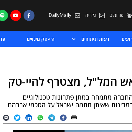
פורומים
גלריה
DailyMaily
ועים
דעות וניתוחים
היי-טק מינויים
פו
ש המל"ל, מצטרף להיי-טק
ת
 החברה מתמחה במתן פתרונות טכנולוגיים
ת
במדינות שאיתן חתמה ישראל על הסכמי אברהם