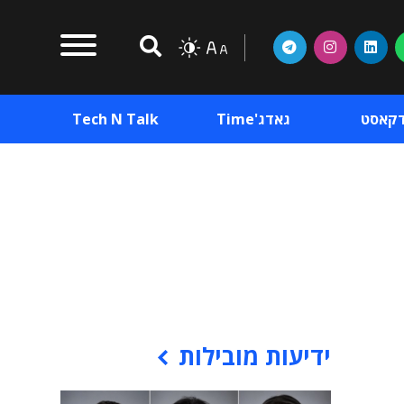
דקאסט
גאדג'Time
Tech N Talk
וכן פרסומי
תוכן פרסומי
וכן פרסומי
ידיעות מובילות