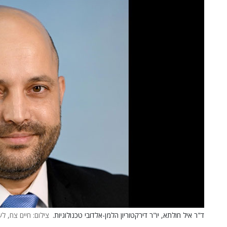
ד"ר איל חולתא, יו"ר דירקטוריון הלמן-אלדובי טכנולוגיות.
צילום: חיים צח, ל