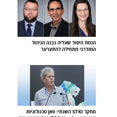
הנחת היסוד שעליה נבנה הניהול
המודרני מתחילה להתערער
מחקר STKI השנתי: וואן טכנולוגיות