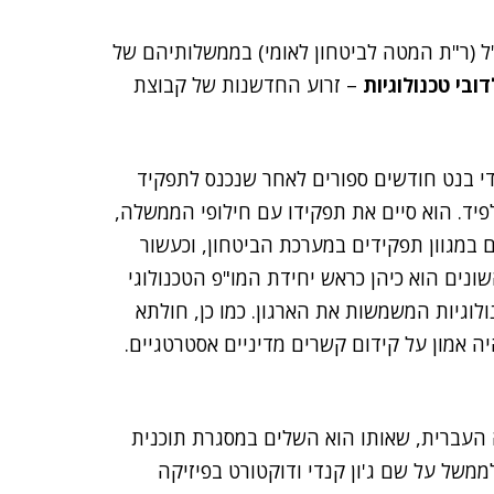
"ל (ר"ת המטה לביטחון לאומי) בממשלותיהם של
ובי טכנולוגיות
– זרוע החדשנות של קבוצת
ידי בנט חודשים ספורים לאחר שנכנס לתפקיד
 בתפקיד גם תחת לפיד. הוא סיים את תפקידו עם חילופי הממשלה,
חרון. לפני כן שירת חולתא במשך מעל 20 שנים במגוון תפקידים במערכת הביטחון, וכעשור
שונים הוא כיהן כראש יחידת המו"פ הטכנולוגי
נולוגיות המשמשות את הארגון. כמו כן, חולתא
ה אמון על קידום קשרים מדיניים אסטרטגיים.
 העברית, שאותו הוא השלים במסגרת תוכנית
ממשל על שם ג'ון קנדי ודוקטורט בפיזיקה