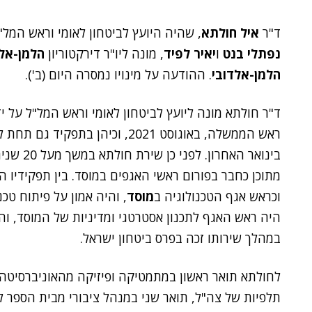
ד"ר
איל חולתא
, שהיה היועץ לביטחון לאומי וראש המל
נפתלי בנט
ו
יאיר לפיד
, מונה ליו"ר דירקטוריון
הלמן-אלד
הלמן-אלדובי
. ההודעה על מינויו נמסרה היום (ב').
ד"ר חולתא מונה ליועץ לביטחון לאומי וראש המל"ל על 
ראש הממשלה, באוגוסט 2021, וכיהן
בינואר הא
מתוכן כחבר בפורום ראשי האגפים במוסד. בין תפקידיו ה
וכראש אגף הטכנולוגיה ב
מוסד
, והיה אמון על פיתוח טכ
היה ראש האגף לתכנון אסטרטגי ומדיניות של המוסד, והי
במהלך שירותו זכה בפרס ביטחון ישראל.
לחולתא תואר ראשון במתמטיקה ופיזיקה מהאוניברסיטה
תלפיות של צה"ל, תואר שני במנהל ציבורי מבית הספר ל