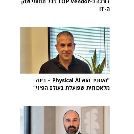
דורגה כ-TOP Vendor בכל תחומי שוק
ה-IT
"העתיד הוא Physical AI – בינה
מלאכותית שפועלת בעולם הפיזי"