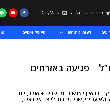
פורומים
גלריה
DailyMaily
ועים
דעות וניתוחים
היי-טק מינויים
פו
"ל – פגיעה באזרחים
ת
ת
קה, בראיון לאנשים ומחשבים ● אמיר, יזם
 ולא ענייני, שכל מטרתו לייצר אינרציה,