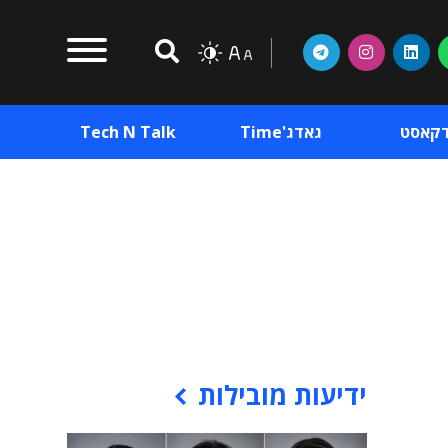
דקאסט
גאדג'Time
Tech N Talk
וכן פרסומי
תוכן פרסומי
וכן פרסומי
ידיעות מובילות