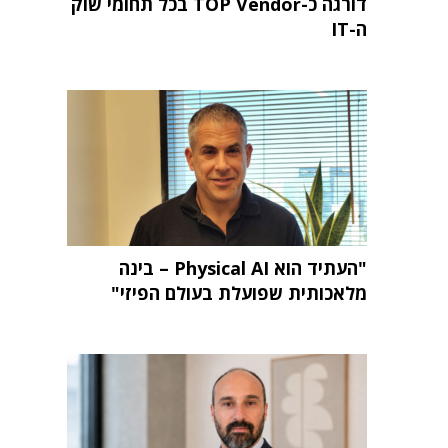
דורגה כ-TOP Vendor בכל תחומי שוק
ה-IT
"העתיד הוא Physical AI – בינה
מלאכותית שפועלת בעולם הפיזי"