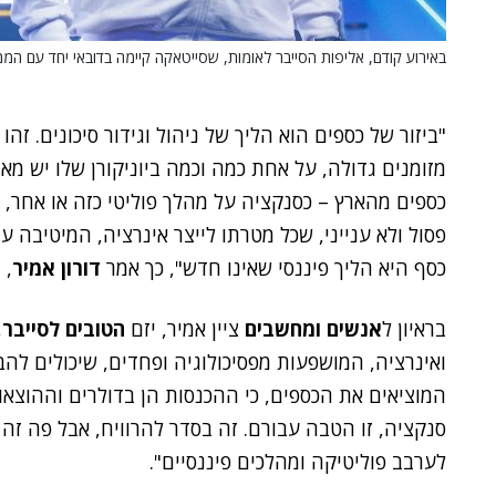
באירוע קודם, אליפות הסייבר לאומות, שסייטאקה קיימה בדובאי יחד עם הממשל
"ביזור של כספים הוא הליך של ניהול וגידור סיכונים. זה
מזומנים גדולה, על אחת כמה וכמה ביוניקורן שלו יש מאות
כספים מהארץ – כסנקציה על מהלך פוליטי כזה או אחר,
פסול ולא ענייני, שכל מטרתו לייצר אינרציה, המיטיבה 
כסף היא הליך פיננסי שאינו חדש", כך אמר
דורון אמיר
, 
בראיון ל
אנשים ומחשבים
ציין אמיר, יזם
הטובים לסייבר
,
ואינרציה, המושפעות מפסיכולוגיה ופחדים, שיכולים לה
המוציאים את הכספים, כי ההכנסות הן בדולרים וההוצאות
סנקציה, זו הטבה עבורם. זה בסדר להרוויח, אבל פה זה נ
לערבב פוליטיקה ומהלכים פיננסיים".