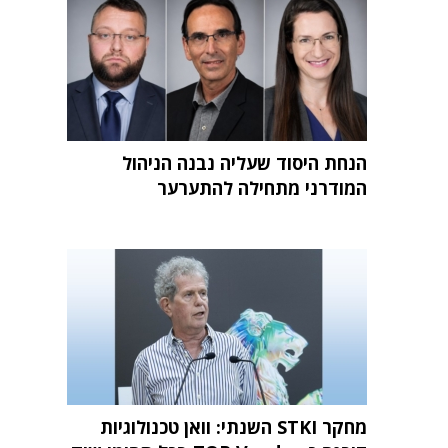
הנחת היסוד שעליה נבנה הניהול
המודרני מתחילה להתערער
מחקר STKI השנתי: וואן טכנולוגיות