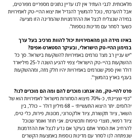
מלאכותית. לגבי העתיד אין לנו עדיין נתונים מספריים מפורטים,
אבל להערכתי, נוכל להמשיך להגדיל את יצוא ההיי-טק לאמירויות
במידה שנצליח לנצל את ההזדמנויות שהמדינה הזו מציעה
כשער לסחר עם מדינות נוספות".
באיזו מידה הון מהאמירויות יכול להוות מרכיב בעל ערך
במימון ההיי-טק הישראלי, ובעיקר הסטארט-אפים?
"יש עניין רב מצד גורמים באמירויות להשקעות בישראל. סך כל
ההשקעות בהיי-טק הישראלי צפוי להגיע השנה ל-25 מיליארד
דולר ואין ספק שגורמים באמירויות יהיו חלק מזה, ומההשקעות
בענף בארץ בהמשך".
פרט להיי-טק, מה אנחנו מוכרים להם ומה הם מוכרים לנו?
"כפי שציינתי, כ-70% מיצוא הסחורות מישראל לאמירויות הוא של
יהלומים. יתר היצוא התעשייתי – 68 מיליון דולר – כולל, בין
השאר, ציוד תקשורת, ציוד אלקטרוני, מכונות, פירות, כלי טיס,
ציוד רפואי, מוצרי טיפוח ותכשיטים. אני חוזר ואומר שנוכל
להרחיב את הסחר אתם בעיקר אם נדע לנצל את ההזדמנות
שנפתחה לנו לסחר עם מדינות נוספות באמצעות הקשרים