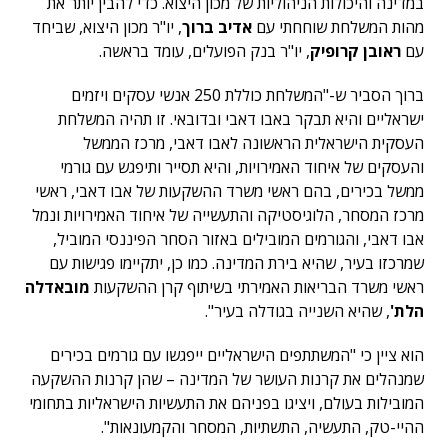
במדינה והיכולות הניהוליות של מכון היצוא. כדי להבין יותר את
מהות המשלחת שוחחתי עם
אדיב ברוך
, יו"ר מכון היצוא, שביחד
עם
ראובן קרופיק
, יו"ר בנק הפועלים, עומד בראשה.
ברוך הסביר ש-"המשלחת כוללת 250 אנשי עסקים ויזמים
ישראליים והיא תבקר באבו דאבי ובדובאי. זו תהיה המשלחת
העסקית הישראלית הראשונה לאבו דאבי, מרכז הממשל
והעסקים של איחוד האמירויות, והיא תסייר ותיפגש עם גורמי
ממשל בכירים, בהם ראשי משרד ההשקעות של אבו דאבי, ראשי
מרכז המסחר, הלוגיסטיקה והתעשייה של איחוד האמירויות ונמל
אבו דאבי, והגורמים המובילים באזור הסחר הפיננסי המוביל,
שמרכזו בעיר, שהיא בירת המדינה. כמו כן, יתקיימו פגישות עם
ראשי משרד הבריאות האמירתי בשיתוף קרן ההשקעות
מובאדלה
הלת'
, שהיא השנייה בגודלה בעיר".
הוא ציין כי "המשתתפים הישראליים ייפגשו עם גורמים בכירים
שמנהלים את קרנות העושר של המדינה – שהן קרנות ההשקעה
המובילות בעולם, ויציגו בפניהם את התעשיות הישראליות בתחומי
ההיי-טק, התעשיה, התשתיות, המסחר והקמעונאות".