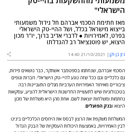
משמעותי מההשקעות בהיי-טק
הישראלי"
מאז חתימת הסכמי אברהם חל גידול משמעותי
בייצוא מישראל בכלל, ושל ההיי-טק הישראלי
בפרט, לאמירויות ● לדברי אדיב ברוך, יו"ר מכון
היצוא, יש פוטנציאל רב להגדלתו
ג'ון בן-זקן
21/10/2021 14:40
הסכמי אברהם, שנחתמו בספטמבר אשתקד, כבר נושאים פירות,
גם כלכליים וגם ככל שזה נוגע להיי-טק הישראלי. חברות וגופים
ציבוריים מאיחוד האמירויות הערביות מגלים התעניינות רבה
בטכנולוגיות שיש לתעשיית החדשנות הישראלית להציע, עסקאות
נחתמות ומשלחות יוצאות לשם. אחת מהן היא משלחת של מכון
היצוא ו
בנק הפועלים
.
המשלחת משקפת את הרצון לבסס את היחסים הכלכליים בינינו
לבין האמירויות, באמצעות היכולות העסקיות של הבנק הגדול