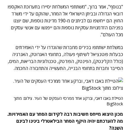
"בנוסף", אמר ברוך, "משתתפי המשלחת יסיירו בתערוכת האקספו
דובאי הגדולה ובביתן הישראלי אל המחר, שהוקם על ידי משרד
החוץ. הם ייחשפו גם לביתנים מ-190 מדינות נוספות, שם יוצגו
בפניהם הזדמנויות עסקיות נוספות והם ייפגשו עם אנשי עסקים
מכל העולם".
במשלחת ישתתפו בכירים מחברות שהוגדרו על ידי האמירתים
כבעלות פוטנציאל לשיתוף פעולה, בתחומי האגרוטק, האנרגיה
(כולל הקלינטק), הפינטק, הפודטק, טכנולוגיות הבריאות, המים,
הסייבר וחברות בתחומי הבנייה, התעשייה והתחבורה החכמה.
הטיילת באבו דאבי, וברקע אחד ממרכזי העסקים של העיר. צילום: מתוך
BigStock
מכון היצוא מייחס חשיבות רבה לקידום הסחר עם האמירויות.
מה להערכתם יהיה היקף הסחר הבילאטרלי בינינו לבינם
השנה?