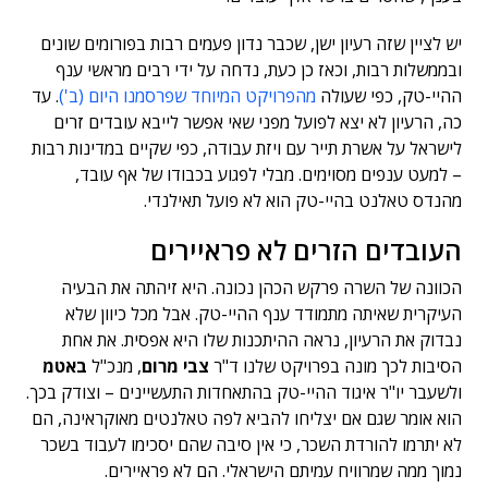
יש לציין שזה רעיון ישן, שכבר נדון פעמים רבות בפורומים שונים
ובממשלות רבות, וכאז כן כעת, נדחה על ידי רבים מראשי ענף
ההיי-טק, כפי שעולה
מהפרויקט המיוחד שפרסמנו היום (ב')
. עד
כה, הרעיון לא יצא לפועל מפני שאי אפשר לייבא עובדים זרים
לישראל על אשרת תייר עם ויזת עבודה, כפי שקיים במדינות רבות
– למעט ענפים מסוימים. מבלי לפגוע בכבודו של אף עובד,
מהנדס טאלנט בהיי-טק הוא לא פועל תאילנדי.
העובדים הזרים לא פראיירים
הכוונה של השרה פרקש הכהן נכונה. היא זיהתה את הבעיה
העיקרית שאיתה מתמודד ענף ההיי-טק. אבל מכל כיוון שלא
נבדוק את הרעיון, נראה ההיתכנות שלו היא אפסית. את אחת
הסיבות לכך מונה בפרויקט שלנו ד"ר
צבי מרום
, מנכ"ל
באטמ
ולשעבר יו"ר איגוד ההיי-טק בהתאחדות התעשיינים – וצודק בכך.
הוא אומר שגם אם יצליחו להביא לפה טאלנטים מאוקראינה, הם
לא יתרמו להורדת השכר, כי אין סיבה שהם יסכימו לעבוד בשכר
נמוך ממה שמרוויח עמיתם הישראלי. הם לא פראיירים.