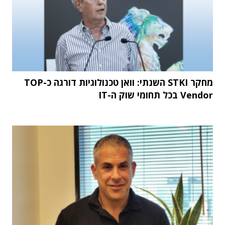
מחקר STKI השנתי: וואן טכנולוגיות דורגה כ-TOP
Vendor בכל תחומי שוק ה-IT