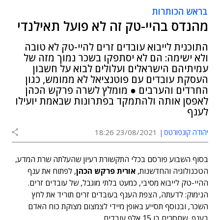
בראש הכותרות
מהנדס בהיי-טק זה לא פועל תאילנדי
התוכנית לייבוא עובדים זרים להיי-טק לא טובה
ולא ישימה: הם לא יסתפקו בשכר נמוך מזה של
עמיתיהם הישראלים ועלולים לבוא על חשבון
העסקת עובדים עם פוטנציאל לא ממומש, כגון
החרדים והערבים ● מומלץ לשרה פרקש הכהן
לאפסן אותה ולהתמקד בפתרונות שבאמת יועילו
לענף
יהודה קונפורטס
23/08/2021 18:26
בסוף השבוע פורסם בכלי התקשורת רעיון שהעלתה שרת המדע,
הטכנולוגיה והחדשנות,
אורית פרקש הכהן
, לפתוח את ענף
ההיי-טק לייבוא מסיבי, כמעט בלתי מוגבל, של עובדים זרים.
הנימוק: לדעתה, הצפת הענף בעובדים זרים תוריד את לחץ
השכר, ובנוסף תסייע באופן מיידי לצמצום מצוקת כוח האדם
בענף, שחסרים בו 15 אלף עובדים.