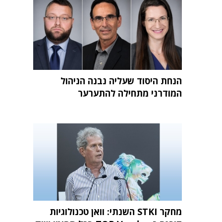
הנחת היסוד שעליה נבנה הניהול
המודרני מתחילה להתערער
מחקר STKI השנתי: וואן טכנולוגיות