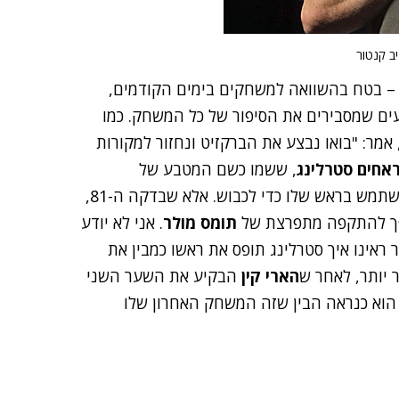
 בטח בהשוואה למשחקים בימים הקודמים,
עים שמסבירים את הסיפור של כל המשחק. כמו
 אמר: "בואו נבצע את הברקזיט ונחזור למקורות
אחים סטרלינג
, ששמו כשם המטבע של
הממלכה, נכנס בשלב מסוים לרחבה של גרמניה-סאפ והשתמש בראש שלו כדי לכבוש. אלא שבדקה ה-81,
הפך להתקפה מתפרצת של
תומס מולר
. אני לא יודע
ראינו איך סטרלינג תופס את ראשו כמבין את
יותר, לאחר ש
הארי קין
הבקיע את השער השני
 הוא כנראה הבין שזה המשחק האחרון שלו