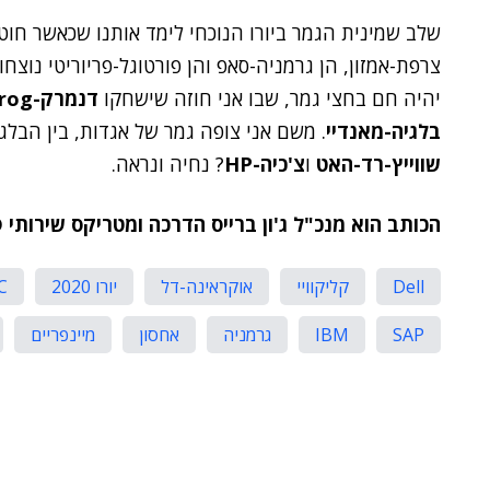
שלב שמינית הגמר ביורו הנוכחי לימד אותנו שכאשר חו
צרפת-אמזון, הן גרמניה-סאפ והן פורטוגל-פריוריטי נוצ
יהיה חם בחצי גמר, שבו אני חוזה שישחקו
דנמרק-JFrog
בלגיה-מאנדיי
. משם אני צופה גמר של אגדות, בין הבלגי
שווייץ-רד-האט
ו
צ'כיה-HP
? נחיה ונראה.
הכותב הוא מנכ"ל ג'ון ברייס הדרכה ומטריקס שירותי R&D ואוף שור.
Dell
קליקוויי
אוקראינה-דל
יורו 2020
C
SAP
IBM
גרמניה
אחסון
מיינפריים