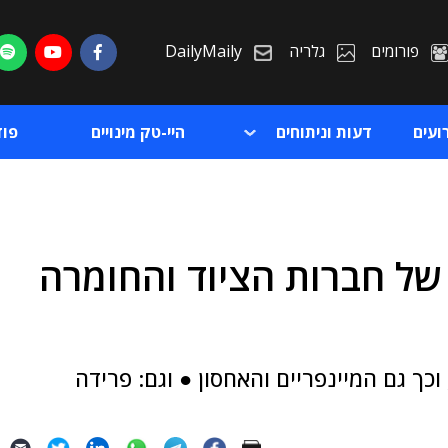
פורומים
גלריה
DailyMaily
ועים
דעות וניתוחים
היי-טק מינויים
פו
 של חברות הציוד והחומרה
ת
ת
שתלמת, וכך גם המיינפריים והאחסון ● וגם: פרידה