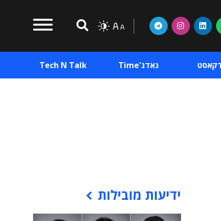
דקאסט
גאדג'Time
Tech N Talk
וכן פרסומי
תוכן פרסומי
וכן פרסומי
ידיעות מובילות