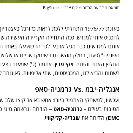
תומאס מולר עם הכדור. צילום ארכיון: BigStock
בעונת 1976/77 התחלתי ללכת לראות כדורגל בא
להכניס אותי למגרש. ככה התחילה הקריירה העשירה שלי
אותם למגרשים כבר מגיל ארבע. לכר הדשא עלו באותו ה
השנייה" (פעם, בחלק מהשבתות שיחקו שניים או שלוש
החלוץ האחד והיחיד
ויקי פרץ
. אתמול (ג') שמעתי בצע
רשתות והביא לנו, המכביסטים, שתי אליפויות. לא נותר 
אנגליה-יבמ .Vs גרמניה-סאפ
ועכשיו, למשחקי האתמול ביורו: אמש בא אל קיצו שלב 
הטובות בעולם –
גרמניה-סאפ
– הודחה ונרשמה מיני ס
EMC
) הדיחה את
שבדיה-קליקוויי
.