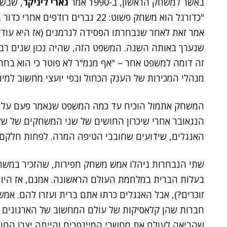
באשר למשחק הראשון, ב-1990 אמר
גארי ליניקר
אמר זאת לאחר שנבחרתו הפסידה לגרמנים (אז היא עוד 
שנערך באותה השנה. המשפט הזה, שהיה נכון שנים רבות
זה דומה למשפט אחר – "אף מנמ"ר לא פוטר כי הוא בחר
מנהלי המכירות של הענק הכחול ובפי יועצי מחשוב למינ
המשחק אתמול הוכיח עד כמה המשפט שנאמר פעם על הנ
הנגאובר אחרי שיכרון החושים של שני המשחקים של ש
האנגלים, שידועים שחובבי הטיפה המרה. לפחות חלקם.
שתי הנבחרות ניהלו אמש משחק חפירות, שהזכיר במשהו
בעלות הברית במלחמת העולם הראשונה. אמנם, אז היו מו
זוכרים?), אבל האנגלים כרתו אתם ברית ועזרו להם. אמש
חברות שהן קלאסיקות של עולם המחשוב של הארגונים ה
שהביאה לעולם את מחשבי המיינפרים והייתה יצרן החומ