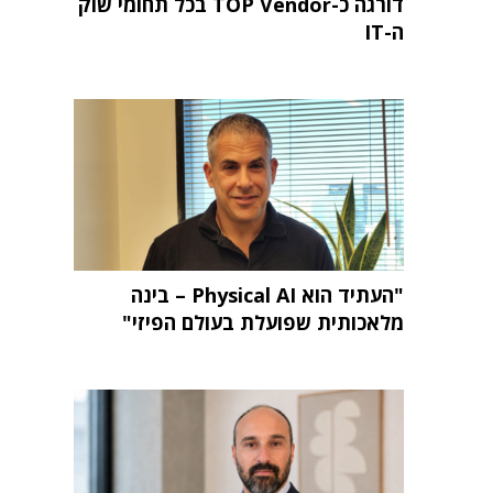
דורגה כ-TOP Vendor בכל תחומי שוק
ה-IT
"העתיד הוא Physical AI – בינה
מלאכותית שפועלת בעולם הפיזי"