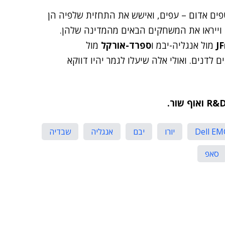
טפים אדום – עפים, ואישש את התחזית שלפיה הן
חו וייראו את המשחקים הבאים מהמדינה שלהן.
מול אנגליה-יבמ ו
ספרד-אורקל
מול
ם לדנים. ואולי אלה שיעלו לגמר יהיו דווקא
Dell EM
יורו
יבם
אנגליה
שבדיה
סאפ