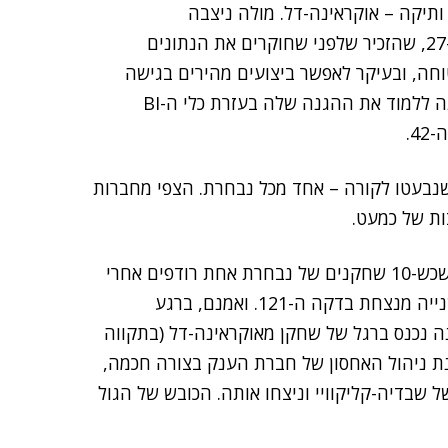
תיקה – אוקראינה-דל. מולה ניצבה
שבדיה-קליקוויי. האוקראינים כבשו שער ראשון בדקה ה-27, שהזכיר שלפני שחוקרים את הנתונים
חה, ובעיקר לאפשר ביצועים מהירים בגישה
אליהם. שבדיה-קליקוויי התחילה לאחר השער של יריבתה ללמוד את ההגנה שלה בעזרת כלי ה-BI
4.
-56, ראינו שני כדורים שנבעטו לקורה – אחד מכל נבחרת. הצפי מחברות
ות של כמעט.
אחרי 1:1 בתום 90 הדקות הגיעה ההארכה, ובה למדנו שכש-10 שחקנים של נבחרת אחת רודפים אחרי
כדור ו-11 שחקנים במשך 120 דקות, בסוף הנבחרת השנייה מנצחת בדקה ה-121. ואמנם, ברגע
 נכנס ברגל של שחקן מאוקראינה-דל (בתקווה
כנת ניהול האחסון של חברת הענק בצורה חכמה,
שבדיה-קליקוויי וניצחו אותה. הכובש של הגול