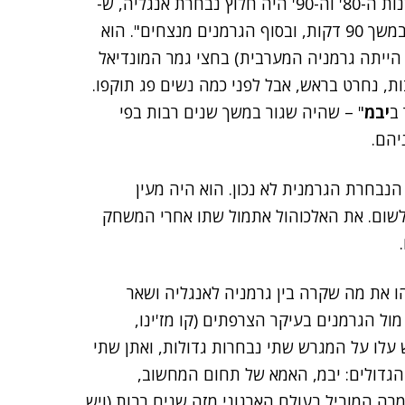
, שבשנות ה-80' וה-90' היה חלוץ נבחרת אנגליה, ש-
"כדורגל הוא משחק פשוט: 22 גברים רודפים אחרי כדור במשך 90 דקות, ובסוף הגרמנים מנצחים". הוא
הייתה גרמניה המערבית) בחצי גמר המונדיאל
, נחרט בראש, אבל לפני כמה נשים פג תוקפו.
 ב
יבמ
" – שהיה שגור במשך שנים רבות בפי
יהם.
בחרת הגרמנית לא נכון. הוא היה מעין
לשום. את האלכוהול אתמול שתו אחרי המשחק
 את מה שקרה בין גרמניה לאנגליה ושאר
ל הגרמנים בעיקר הצרפתים (קו מז'ינו,
 עלו על המגרש שתי נבחרות גדולות, ואתן שתי
גדולים: יבמ, האמא של תחום המחשוב,
רה המוביל בעולם הארגוני מזה שנים רבות (ויש