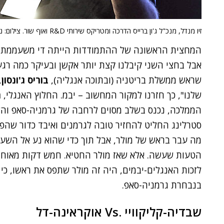
זיו מנדל, מנכ"ל ג'ון ברייס הדרכה ומטריקס שירותי R&D ואוף שור. צילום: ניב קנטור
המחצית הראשונה של ההתמודדות הייתה די משעממת –
אבל בחצי השני קיבלנו קצת יותר אקשן ובעיקר כמה רג
שראש ממשלת בריטניה (ובתוכה אנגליה),
בוריס ג'ונסון
,
שלנו", כך חזרנו למקור המחשוב – יבמ. החלוץ האנגלי,
ר
סטרלינג החליט להחזיר טובה לגרמנים ואיבד כדור ש
מה עבר בראש של מולר, אבל תוך כדי שהוא נע אל השער 
הטעות שעשה. אלא שאז מולר החטיא. חמש דקות מאוחר 
לזכות האנגלים-יבמים, היה זה מולר שתפס את ראשו, כי
בנבחרת גרמניה-סאפ.
שבדיה-קליקוויי .Vs אוקראינה-דל