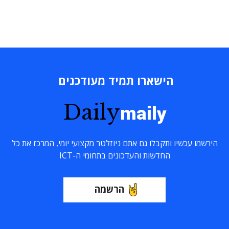
הישארו תמיד מעודכנים
Daily
maily
הירשמו עכשיו ותקבלו גם אתם ניוזלטר מקצועי יומי, המרכז את כל
החדשות והעדכונים בתחומי ה-ICT
הרשמה