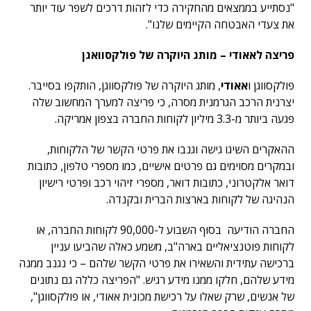
"נסתייע בממצאים מהחקירה כדי לזהות דרכים לשפר עוד יותר
את צעדי האבטחה הקיימים שלנו".
פריצה לאאודי – מותג היוקרה של פולקסוואגן
פולקסווגן ו
אאודי
, מותג היוקרה של פולקסווגן, הותקפו בסייבר.
יצרנית הרכב הגרמנית מסרה, כי פריצה למערך המחשוב שלה
פגעה ביותר מ-3.3 מיליון לקוחות החברה בצפון אמריקה.
ההאקרים השיגו גישה וגנבו את פרטי הקשר של הלקוחות,
ובמקרים מסוימים גם פרטים אישיים, כמו מספרי טלפון, כתובות
דואר אלקטרוני, כתובות דואר, מספרי זיהוי רכב ופרטי רישיון
הנהיגה של לקוחות בארצות הברית ובקנדה.
החברה הודיעה בסוף השבוע ל-90,000 לקוחות החברה, או
לקוחות פוטנציאליים בארה"ב, משמע כאלה שהביעו עניין
ברכישה עתידית והשאירו את פרטי הקשר שלהם – כי נגנב ממנה
מידע שלהם, חלקו ממנו מידע רגיש. "הפריצה כללה גם נתונים
של אנשים, שרק שאלו על רכישת מכונית אאודי, או פולקסווגן",