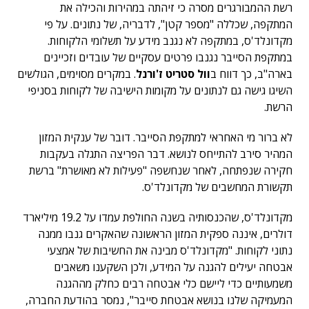
רשת ההמבורגרים מסרה כי זיהתה במהירות והכילה את
המתקפה, שכללה "מספר קטן", לדבריה, של נתונים. על פי
מקדונלד'ס, במתקפה לא נגנב מידע על תשלומי הלקוחות.
במתקפת הסייבר נגנבו פרטים עסקיים של עובדים וזכיינים
בארה"ב, כך דווח ב
וול סטריט ז'ורנל
. במקרים מסוימים, הגולשים
השיגו גישה גם לנתונים על מקומות הישיבה של לקוחות בסניפי
הרשת.
לא ברור מי האחראי למתקפת הסייבר. דובר של ענקית המזון
המהיר סירב להתייחס לנושא. דבר הפריצה התגלה בעקבות
חקירה שנפתחה, לאחר שנחשפה "פעילות לא מאושרת" ברשת
תקשורת המחשבים של מקדונלד'ס.
מקדונלד'ס, שהכנסותיה בשנה החולפת עמדו על 19.2 מיליארד
דולרים, איננה ספקית המזון הראשונה שהאקרים גנבו ממנה
נתוני לקוחות. "מקדונלד'ס מבינה את החשיבות של אמצעי
אבטחה יעילים להגנה על המידע, ולכן השקענו משאבים
משמעותיים כדי ליישם כלי אבטחה רבים כחלק מההגנה
המעמיקה שלנו בנושא אבטחת סייבר", נמסר בהודעת החברה,