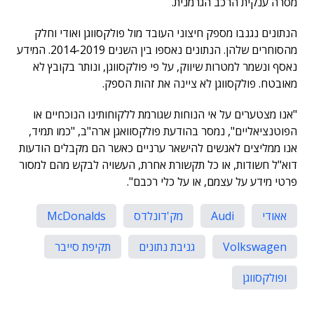
מסרה ענקית הרכב הגרמנית.
הנתונים נגנבו מספק חיצוני העובד מול פולקסווגן ואודי וחלק
מהסוחרים שלהן. הנתונים נאספו בין השנים 2014-2019. המידע
נאסף ונשמר למטרות שיווק, על פי פולקסווגן, ונותר בקובץ לא
מאובטח. פולקסווגן לא ציינה את זהות הספק.
"אנו מצטערים על אי הנוחות שגורמת ללקוחותינו הנוכחיים או
הפוטנציאליים", נמסר בהודעת פולקסוואגן ארה"ב, "כמו תמיד,
אנו ממליצים לאנשים להישאר ערניים כאשר הם מקבלים הודעות
דוא"ל חשודות, או כל תקשורת אחרת, העשויה לבקש מהם למסור
פרטי מידע על עצמם, או על כלי רכבם".
אאודי
Audi
מק'דונלדס
McDonalds
Volkswagen
גניבת נתונים
תקיפת סייבר
ופולקסווגן