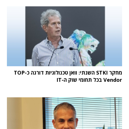
מחקר STKI השנתי: וואן טכנולוגיות דורגה כ-TOP
Vendor בכל תחומי שוק ה-IT