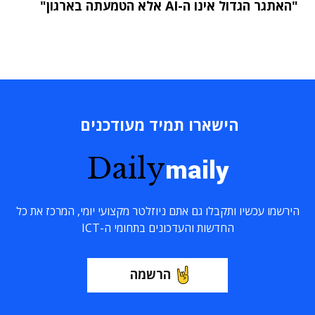
"האתגר הגדול אינו ה-AI אלא הטמעתה בארגון"
הישארו תמיד מעודכנים
Daily
maily
הירשמו עכשיו ותקבלו גם אתם ניוזלטר מקצועי יומי, המרכז את כל
החדשות והעדכונים בתחומי ה-ICT
הרשמה