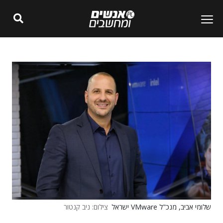
שלומי אביב, מנכ"ל VMware ישראל
צילום: ניב קנטור