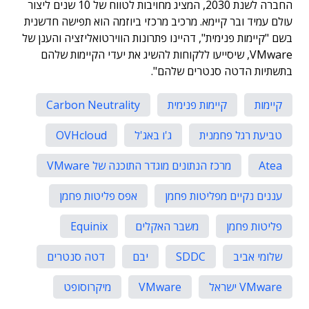
החברה לשנת 2030, המציג מחויבות לטווח של 10 שנים ליצור
עולם עמיד ובר קיימא. מרכיב מרכזי ביוזמה הוא תפישה חדשנית
בשם "קיימות פנימית", דהיינו פתרונות הווירטואליזציה והענן של
VMware, שיסייעו ללקוחות להשיג את יעדי הקיימות שלהם
בתשתיות הדטה סנטרים שלהם".
קיימות
קיימות פנימית
Carbon Neutrality
טביעת רגל פחמנית
ג'ו באג'ל
OVHcloud
Atea
מרכז הנתונים מוגדר התוכנה של VMware
עננים נקיים מפליטות פחמן
אפס פליטות פחמן
פליטות פחמן
משבר האקלים
Equinix
שלומי אביב
SDDC
יבם
דטה סנטרים
VMware ישראל
VMware
מיקרוסופט