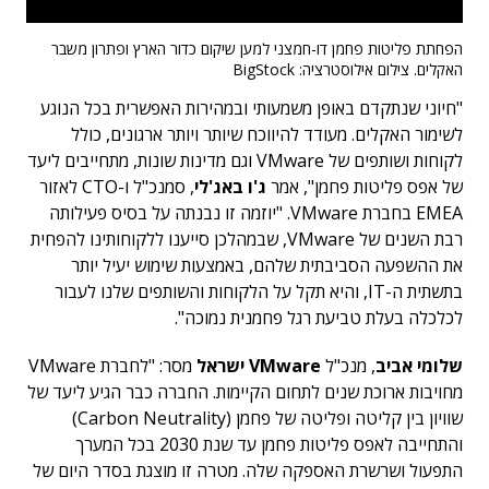
הפחתת פליטות פחמן דו-חמצני למען שיקום כדור הארץ ופתרון משבר
האקלים. צילום אילוסטרציה: BigStock
"חיוני שנתקדם באופן משמעותי ובמהירות האפשרית בכל הנוגע
לשימור האקלים. מעודד להיווכח שיותר ויותר ארגונים, כולל
לקוחות ושותפים של VMware וגם מדינות שונות, מתחייבים ליעד
של אפס פליטות פחמן", אמר
ג'ו באג'לי
, סמנכ"ל ו-CTO לאזור
EMEA בחברת VMware. "יוזמה זו נבנתה על בסיס פעילותה
רבת השנים של VMware, שבמהלכן סייענו ללקוחותינו להפחית
את ההשפעה הסביבתית שלהם, באמצעות שימוש יעיל יותר
בתשתית ה-IT, והיא תקל על הלקוחות והשותפים שלנו לעבור
לכלכלה בעלת טביעת רגל פחמנית נמוכה".
שלומי אביב
, מנכ"ל
VMware ישראל
מסר: "לחברת VMware
מחויבות ארוכת שנים לתחום הקיימות. החברה כבר הגיע ליעד של
שוויון בין קליטה ופליטה של פחמן (Carbon Neutrality)
והתחייבה לאפס פליטות פחמן עד שנת 2030 בכל המערך
התפעול ושרשרת האספקה שלה. מטרה זו מוצגת בסדר היום של