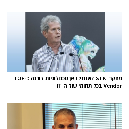
מחקר STKI השנתי: וואן טכנולוגיות דורגה כ-TOP
Vendor בכל תחומי שוק ה-IT