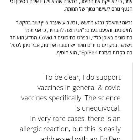
אמר, כי לא ייקח את החיסון, בטענה שהוא וילדיו אינם בסיכון וכי
הנגיף גורם לשיעור נמוך של תמותה.
נראה שמאסק נרגע מחששו, ובשבוע שעבר צייץ שוב בהקשר
לחיסונים, והפעם בעדם: "אני רוצה להבהיר, כי אני תומך
בחיסונים באופן כללי, ובפרט בחיסונים ל-Covid. המדע הוא חד
משמעי. במקרים נדירים מאוד יש תגובה אלרגית, אבל ניתן לטפל
בה בקלות בעזרת EpiPen", הוא הוסיף.
To be clear, I do support
vaccines in general & covid
vaccines specifically. The science
is unequivocal.
In very rare cases, there is an
allergic reaction, but this is easily
addressed with an EpiPen.