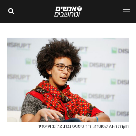
חוקרת ה-AI שפוטרה, ד"ר טימניט גברו. צילום: ויקיפדיה