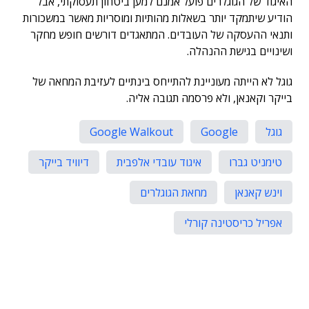
האיגוד של הגוגלרים פועל אמנם למען ביטחון תעסוקתי, אבל
הודיע שיתמקד יותר בשאלות מהותיות ומוסריות מאשר במשכורות
ותנאי ההעסקה של העובדים. המתאגדים דורשים חופש מחקר
ושינויים בגישת ההנהלה.
גוגל לא הייתה מעוניינת להתייחס בינתיים לעזיבת המחאה של
בייקר וקאנאן, ולא פרסמה תגובה אליה.
גוגל
Google
Google Walkout
טימניט גברו
איגוד עובדי אלפבית
דיוויד בייקר
וינש קאנאן
מחאת הגוגלרים
אפריל כריסטינה קורלי