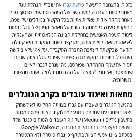
כזכור, בדצמבר הרעישה
פרשת גברו
את עובדי והנהלת גוגל.
מאחורי סיום העבודה המתוקשר של המהנדסת עמד סכסוך סביב
מאמר מחקר אודות שאלות אתיות בכל הקשור במודלים של שפה.
החוקרת טענה כי מתחה ביקורת על מאמצי הגיוון של גוגל בתחום
לימוד השפה האנושית במחלקת הבינה המלאכותית, ושהענקית
לא אהבה זאת. לפי תיאורה, זמן קצר לאחר התקרית היא קיבלה
הודעה שבקשתה לעזיבת החברה התקבלה, על אף שלא ביקשה
זאת כלל. דיווחים בתקשורת הוסיפו וחשפו כי גוגל רצתה שגברו
תסיר את שמה מהמחקר שפורסם, מה שגרם לגברו לאיים
שתתפטר, ואז גוגל "קפצה" על ההזדמנות לסלק אותה מהצוות
ומשורותיה.
מחאות ואיגוד עובדים בקרב הגוגלרים
בהמשך הגוגלרים שעבדו עם גברו בצוותה החליטו לא לשתוק,
ויצאו בפומבי עם עמדתם בנוגע למחלוקת. הצוות פרסם מכתב
בחשבון מדיום (Medium) של גוף העובדים המוחים כנגד שלל
נושאים הקשורים בהתנהלות החברה, Google Walkout.
במכתב ציינו אנשי הצוות בתוקף כי גברו פוטרה ולא התפטרה