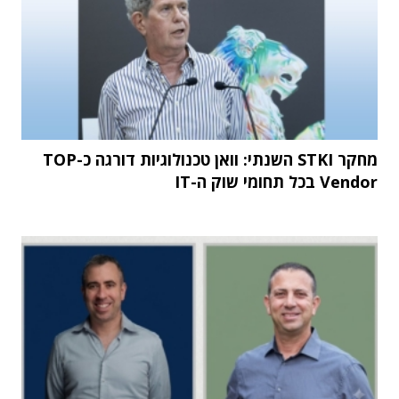
מחקר STKI השנתי: וואן טכנולוגיות דורגה כ-TOP
Vendor בכל תחומי שוק ה-IT