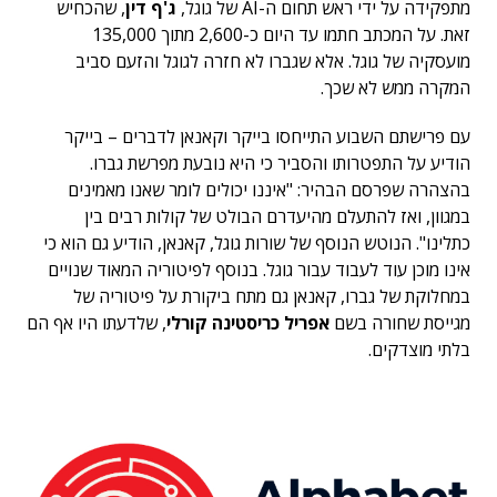
מתפקידה על ידי ראש תחום ה-AI של גוגל,
ג'ף דין
, שהכחיש
זאת
. על המכתב חתמו עד היום כ-2,600 מתוך 135,000
מועסקיה של גוגל. אלא שגברו לא חזרה לגוגל והזעם סביב
המקרה ממש לא שכך.
עם פרישתם השבוע התייחסו בייקר וקאנאן לדברים – בייקר
הודיע ​​על התפטרותו והסביר כי היא נובעת מפרשת גברו.
בהצהרה שפרסם הבהיר: "איננו יכולים לומר שאנו מאמינים
במגוון, ואז להתעלם מהיעדרם הבולט של קולות רבים בין
כתלינו".
הנוטש הנוסף של שורות גוגל, קאנאן, הודיע גם הוא כי
אינו מוכן עוד לעבוד עבור גוגל. בנוסף לפיטוריה המאוד שנויים
במחלוקת של גברו, קאנאן גם מתח ביקורת על פיטוריה של
מגייסת שחורה בשם
אפריל כריסטינה קורלי
, שלדעתו היו אף הם
בלתי מוצדקים.