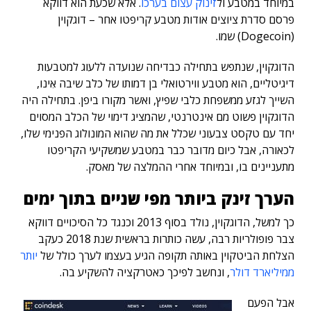
במיוחד במטבע ול
זינוק עצום בערכו
. אלא שכעת הוא דווקא
פרסם סדרת ציוצים אודות מטבע קריפטו אחר – דוגקוין
(Dogecoin) שמו.
הדוגקוין, שנתפש בתחילה כבדיחה שנועדה ללעוג למטבעות
דיגיטליים, הוא מטבע ווירטואלי בן דמותו של כלב שיבה אִינו,
השייך לגזע ממשפחת כלבי שפיץ, ואשר מקורו ביפן. בתחילה היה
הדוגקוין פשוט מם אינטרנטי, שהמציג דימוי של הכלב המסוים
יחד עם טקסט צבעוני שכלל את מה שהוא המונולוג הפנימי שלו,
לכאורה, אבל כיום מדובר כבר במטבע שמשקיעי הקריפטו
מתעניינים בו, ובמיוחד אחרי ההמלצה של מאסק.
הערך זינק ביותר מפי שניים בתוך ימים
כך למשל, הדוגקוין, נולד בסוף 2013 וכנגד כל הסיכויים דווקא
צבר פופולריות רבה, עשה כותרות בראשית שנת 2018 כעקב
הצלחת הביטקוין באותה תקופה הגיע בעצמו לערך כולל של
יותר
ממיליארד דולר
, ונחשב לפיכך כאטרקציה להשקיע בה.
אבל הפעם