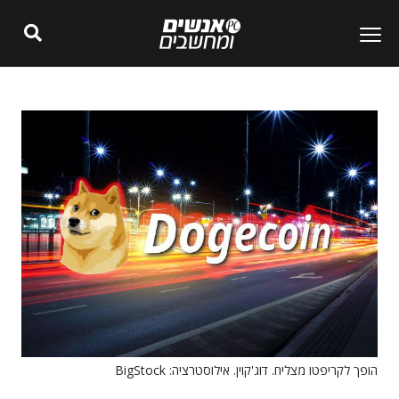
הופך לקריפטו מצליח. דוג'קוין. אילוסטרציה: BigStock