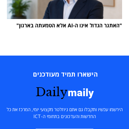
"האתגר הגדול אינו ה-AI אלא הטמעתה בארגון"
הישארו תמיד מעודכנים
Daily
maily
הירשמו עכשיו ותקבלו גם אתם ניוזלטר מקצועי יומי, המרכז את כל
החדשות והעדכונים בתחומי ה-ICT