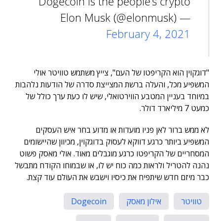
Dogecoin is the people’s crypto
— Elon Musk (@elonmusk)
February 4, 2021
"דוגקוין הוא הקריפטו של העם", צייץ משתמש טוויטר אולי
המשפיע מכל, והעלה ברשת המצייצת סדרה של הודעות נלהבות
במיוחד בעניין המטבע הווירטואלי, שיש לו כעת ערך כולל של
כמעט 7 מיליארד דולר.
לא ממש ברור לאן פניו מועדות או מדוע בחר איש העסקים
המשפיע ביותר כרגע דווקא לעסוק בדוגקוין, מכיוון שהיישומים
המסחריים של הקריפטו כרגע מוגבלים מאוד. אולי מאסק פשוט
נהנה להטריל ולראות כמה כוח יש לו, או שבמוחו הקודח מתבשל
כבר מיזם חדש שיתפיח את כיסיו וישבש את העולם עוד קצת.
טוויטר
אילון מאסק
Dogecoin