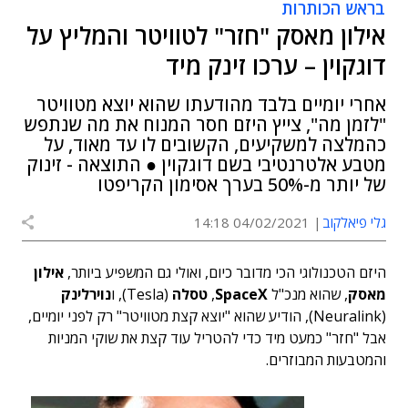
בראש הכותרות
אילון מאסק "חזר" לטוויטר והמליץ על
דוגקוין – ערכו זינק מיד
אחרי יומיים בלבד מהודעתו שהוא יוצא מטוויטר
"לזמן מה", צייץ היזם חסר המנוח את מה שנתפש
כהמלצה למשקיעים, הקשובים לו עד מאוד, על
מטבע אלטרנטיבי בשם דוגקוין ● התוצאה - זינוק
של יותר מ-50% בערך אסימון הקריפטו
גלי פיאלקוב
04/02/2021 14:18
היזם הטכנולוגי הכי מדובר כיום, ואולי גם המשפיע ביותר,
אילון
מאסק
, שהוא מנכ"ל
SpaceX
,
טסלה
(Tesla), ו
נוירלינק
(Neuralink), הודיע שהוא "יוצא קצת מטוויטר" רק לפני יומיים,
אבל "חזר" כמעט מיד כדי להטריל עוד קצת את שוקי המניות
והמטבעות המבוזרים.