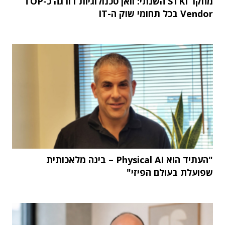
מחקר STKI השנתי: וואן טכנולוגיות דורגה כ-TOP
Vendor בכל תחומי שוק ה-IT
"העתיד הוא Physical AI – בינה מלאכותית
שפועלת בעולם הפיזי"