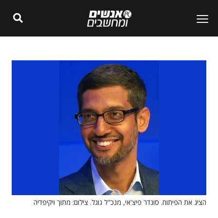
הציג את הפיתוח. סונדר פיצ'אי, מנכ"ל גוגל. צילום: מתוך ויקיפדיה