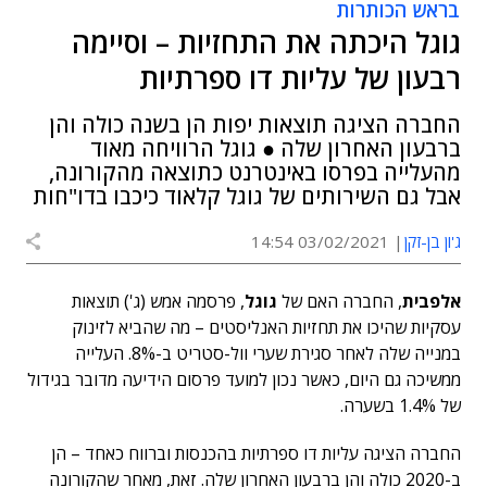
בראש הכותרות
גוגל היכתה את התחזיות – וסיימה
רבעון של עליות דו ספרתיות
החברה הציגה תוצאות יפות הן בשנה כולה והן
ברבעון האחרון שלה ● גוגל הרוויחה מאוד
מהעלייה בפרסו באינטרנט כתוצאה מהקורונה,
אבל גם השירותים של גוגל קלאוד כיכבו בדו"חות
ג'ון בן-זקן
03/02/2021 14:54
אלפבית
, החברה האם של
גוגל
, פרסמה אמש (ג') תוצאות
עסקיות שהיכו את תחזיות האנליסטים – מה שהביא לזינוק
במנייה שלה לאחר סגירת שערי וול-סטריט ב-8%. העלייה
ממשיכה גם היום, כאשר נכון למועד פרסום הידיעה מדובר בגידול
של 1.4% בשערה.
החברה הציגה עליות דו ספרתיות בהכנסות וברווח כאחד – הן
ב-2020 כולה והן ברבעון האחרון שלה. זאת, מאחר שהקורונה