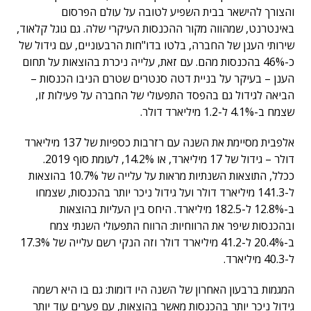
והצורך להישאר בבית השפיע לטובה על עולם הפרסום
באינטרנט, שמהווה מקור ההכנסות העיקרי שלה. גם גוגל קלאוד,
שירותי הענן של החברה, בלטו בדו"חות הרבעוניים, עם גידול של
כ-46% בהכנסות מהם. עם זאת, עלייה ניכרת בהוצאות על תחום
הענן – בעיקר על בניית דטה סנטרים שטרם הניבו הכנסות –
הביאה לגידול גם בהפסד התפעולי של החברה על פעילות זו,
שצמח ב-4.1% ל-1.2 מיליארד דולר.
אלפבית מסיימת את השנה עם רזרבות כספיות של 137 מיליארד
דולר – גידול של 17 מיליארד, או 14.2%, לעומת סוף 2019.
ככלל, התוצאות השנתיות מראות על עלייה של 10.7% בהוצאות
ל-141.3 מיליארד דולר ועל גידול ניכר יותר בהכנסות, שצמחו
ב-12.8% ל-182.5 מיליארד. היחס בין העליות בהוצאות
ובהכנסות שיפר את הרווחיות: הרווח התפעולי השנתי צמח
ב-20.4% ל-41.2 מיליארד דולר וזה הנקי רשם עלייה של 17.3%
ל-40.3 מיליארד.
המגמות ברבעון האחרון של השנה היו דומות: גם בו היא רשמה
גידול ניכר יותר בהכנסות מאשר בהוצאות, עם פערים עוד יותר