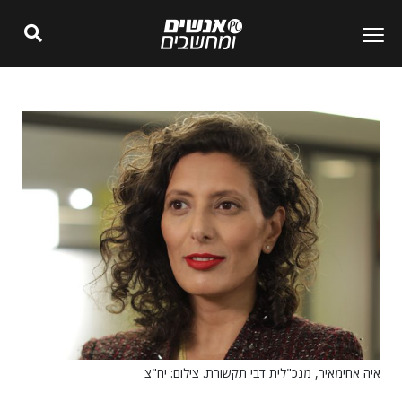
איה אחימאיר, מנכ"לית דבי תקשורת. צילום: יח"צ