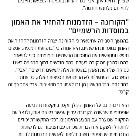
שצריך לחיות אתן, אבל נגד העיוות בתפיסת המציאות חייבים
להילחם מלחמת חורמה".
"הקורונה – הזדמנות להחזיר את האמון
במוסדות הרשמיים"
בהמשך הסבירה אחימאיר כי הקורונה יצרה הזדמנות להחזיר את
האמון במוסדות הרשמיים. היא אמרה כי "בתקופת המגפה, אנשים
חיפשו ומחפשים את המוסדות הרשמיים והמומחים כדי להיאחז
בהם ולהבין מה קורה בעולם. כמה חודשים לתוך המגיפה ראינו
נסיקה של רמת האמון במוסדות אלה לשיאים חדשים". "אבל",
המשיכה, "הממשלות לא הרימו את הכפפות האלה, כל אחת
במדינתה. בגל הראשון הן זכו לאמון רב מהציבור, אבל אחר כך זה
קרס".
היא דיברה גם על האמון ההולך וקטן בתקשורת והביעה
אופטימיות שבשנה הקרובה עדיין אפשר לשקם אותו, ולנצל את
התקווה שנוצרה עם מבצע החיסונים. "כלי התקשורת יכולים
להתחיל ולשקם את הברית שכרתו עם הציבור. גם לרשתות
החברתיות יש תפקיד חשוב בליצור לאנשים הזדמנות לבנות