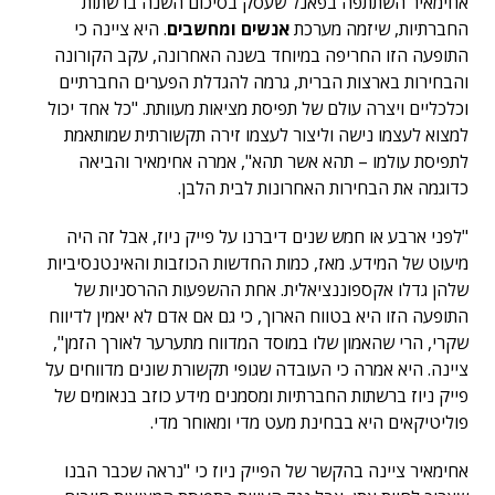
אחימאיר השתתפה בפאנל שעסק בסיכום השנה ברשתות
החברתיות, שיזמה מערכת
אנשים ומחשבים
. היא ציינה כי
התופעה הזו החריפה במיוחד בשנה האחרונה, עקב הקורונה
והבחירות בארצות הברית, גרמה להגדלת הפערים החברתיים
וכלכליים ויצרה עולם של תפיסת מציאות מעוותת. "כל אחד יכול
למצוא לעצמו נישה וליצור לעצמו זירה תקשורתית שמותאמת
לתפיסת עולמו – תהא אשר תהא", אמרה אחימאיר והביאה
כדוגמה את הבחירות האחרונות לבית הלבן.
"לפני ארבע או חמש שנים דיברנו על פייק ניוז, אבל זה היה
מיעוט של המידע. מאז, כמות החדשות הכוזבות והאינטנסיביות
שלהן גדלו אקספוננציאלית. אחת ההשפעות ההרסניות של
התופעה הזו היא בטווח הארוך, כי גם אם אדם לא יאמין לדיווח
שקרי, הרי שהאמון שלו במוסד המדווח מתערער לאורך הזמן",
ציינה. היא אמרה כי העובדה שגופי תקשורת שונים מדווחים על
פייק ניוז ברשתות החברתיות ומסמנים מידע כוזב בנאומים של
פוליטיקאים היא בבחינת מעט מדי ומאוחר מדי.
אחימאיר ציינה בהקשר של הפייק ניוז כי "נראה שכבר הבנו