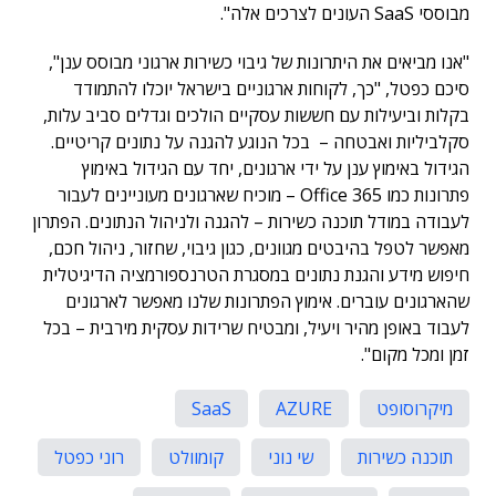
מבוססי SaaS העונים לצרכים אלה".
"אנו מביאים את היתרונות של גיבוי כשירות ארגוני מבוסס ענן",
סיכם כפטל, "כך, לקוחות ארגוניים בישראל יוכלו להתמודד
בקלות וביעילות עם חששות עסקיים הולכים וגדלים סביב עלות,
סקלביליות ואבטחה – בכל הנוגע להגנה על נתונים קריטיים.
הגידול באימוץ ענן על ידי ארגונים, יחד עם הגידול באימוץ
פתרונות כמו Office 365 – מוכיח שארגונים מעוניינים לעבור
לעבודה במודל תוכנה כשירות – להגנה ולניהול הנתונים. הפתרון
מאפשר לטפל בהיבטים מגוונים, כגון גיבוי, שחזור, ניהול חכם,
חיפוש מידע והגנת נתונים במסגרת הטרנספורמציה הדיגיטלית
שהארגונים עוברים. אימוץ הפתרונות שלנו מאפשר לארגונים
לעבוד באופן מהיר ויעיל, ומבטיח שרידות עסקית מירבית – בכל
זמן ומכל מקום".
מיקרוסופט
AZURE
SaaS
תוכנה כשירות
שי נוני
קומוולט
רוני כפטל