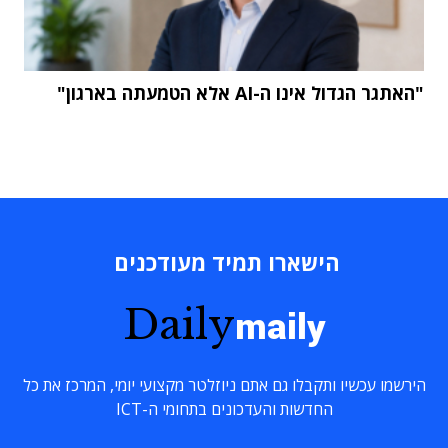
"האתגר הגדול אינו ה-AI אלא הטמעתה בארגון"
הישארו תמיד מעודכנים
Daily
maily
הירשמו עכשיו ותקבלו גם אתם ניוזלטר מקצועי יומי, המרכז את כל
החדשות והעדכונים בתחומי ה-ICT