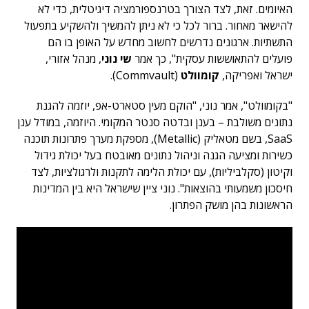
האיומים. זאת, לצד הצורך בטרנספורמציה דיגיטלית, כדי לא
להישאר מאחור. ברור לכל כי לא ניתן להמשיך ולהשקיע בתפעול
התשתיות. ארגונים נדרשים לחשוב מחדש על האופן בו הם
פועלים להתאוששות עסקית", כך אמר
שי נוני
, מנהל אזורי,
ישראל ואפריקה,
קומוולט
(Commvault).
"בקומוולט", אמר נוני, "הוקם מעין סטארט-אפ, יוזמה להגנת
נתונים משולבת – בענן ובדטה סנטר המקומי. היוזמה, במודל ענן
SaaS, בשם מטאליק (Metallic), מספקת מערך פתרונות תוכנה
כשירות ומציעה הגנה וניהול נתונים מאובטח בעל יכולת גידול
וקיטון (סקלביליות), עם יכולת הלימה לתקנות ולרגולציות, לצד
חיסכון משמעותי בהוצאות". נוני ציין שישראל היא בין המדינות
הראשונות בהן מושק הפתרון.