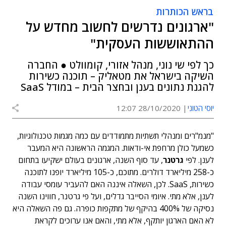
בראש הכותרות
"ארגונים נדרשים לחשוב מחדש על
ההתאוששות העסקית"
כך לפי שי נוני, מנהל אזורי, קומוולט ● החברה
השיקה בישראל את מטאליק – תוכנה כשירות
להגנת נתונים בענן ובחצר הבית – במודל SaaS
יוסי הטוני
28/10/2020 12:07
"מנמ"רים ומנהלי תשתיות מתמודדים עם כמה מגמות טכנולוגיות,
כשמעל כולן מרחפת אי-ודאות. המגמה הראשונה היא המעבר
לענן. לפי
גרטנר
, עד סוף השנה, ארגונים בעולם ישקיעו בתחום
כ-258 מיליארד דולרים. מתוכם, כ-105 מיליארד יופנו לתוכנה
כשירות, SaaS. לכן, השאלה איננה האם להעביר עומסי עבודה
לענן, אלא מתי. איומי הסייבר גדלים, ועל פי גרטנר, חווינו השנה
נסיקה של 400% בהיקף של מתקפות כופרה. גם פה השאלה היא
לא האם הארגון יותקף, אלא מתי, והאם אנו ערוכים לקראת