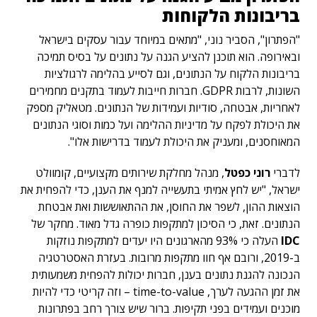
בריבונות הלקוחות
"הפתרון", הסביר נוני, "מתאים במיוחד עבור עסקים בישראל
ובאירופה. הוא תוכנן להציע הגנה על נתונים על בסיס תמיכה
בריבונות הלקוח על הנתונים, וגם לסייע בהלימה לרגולציות
השונות, לרבות GDPR. חברות חייבות לעמוד בתקנים מחמירים
לאחריות, אבטחה, סודיות ועמידות של הנתונים. מטאליק מספק
את היכולת לפקח על מדיניות ההלימה ועל כמות וסוגי הנתונים
המאוחסנים, ומעניק את היכולת לעמוד בדרישות אלו".
לדברי
רוני כפטל
, מנהל מחלקת שירותים מקצועיים, קומוולט
ישראל, "יש לחץ אמיתי בתעשייה למנף את הענן, כדי להפחית את
הוצאות ההון, לשפר את החוסן, את ההתאוששות ואת אבטחת
הנתונים. זאת, כי הסיכון למתקפות כופרה גדל מאוד. מחקר של
IDC
העלה כי 93% מהארגונים היו יעדים למתקפות נוזקות
ב-2019, ורובם אף חוו מתקפות מרובות. בעזרת האסטרטגיה
הנכונה להגנת נתונים בענן, חברות יכולות להפחית משמעותית
את זמן ההגעה לערך, time-to-value – וזה קריטי כדי להיות
מוכנים ועמידים בפני תקיפות. ברור שיש צורך רחב בפתרונות