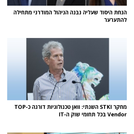
הנחת היסוד שעליה נבנה הניהול המודרני מתחילה
להתערער
מחקר STKI השנתי: וואן טכנולוגיות דורגה כ-TOP
Vendor בכל תחומי שוק ה-IT