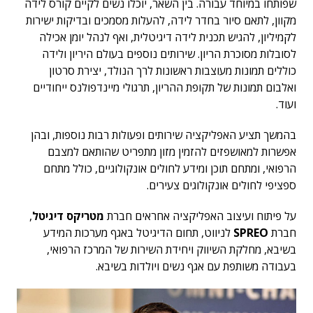
שפותחו במיוחד עבורה. בין השאר, יוכלו נשים לקיים קורס לידה
מקוון, לתאם סיור בחדר לידה, להעלות מסמכים ובדיקות ישירות
לקמיליון, להגיש תכנית לידה דיגיטלית, ואף לנהל יומן אכילה
לסובלות מסוכרת הריון. שירותים נוספים בעולם היריון ולידה
כוללים תמונות מעוצבות ראשונות לרך הנולד, יצירת סרטון
ואלבום תמונות של תקופת ההריון, תרגולי מיינדפולנס ייחודיים
ועוד.
בהמשך תציע האפליקציה שירותים ופעולות רבות נוספות, ובהן
אפשרות למאושפזים להזמין מזון מתפריט שהותאם למצבם
הרפואי, ומתחם תוכן ומידע לחולים אונקולוגיים, כולל מתחם
ספציפי לחולים אונקולוגים צעירים.
על פיתוח ועיצוב האפליקציה אחראים חברת
מטריקס דיגיטל
,
חברת
SPREO
לניווט, תחום הדיגיטל באגף מערכות המידע
בשיבא, מחלקת השיווק ויחידת השירות של המרכז הרפואי,
בעבודה משותפת עם אגף נשים ויולדות בשיבא.