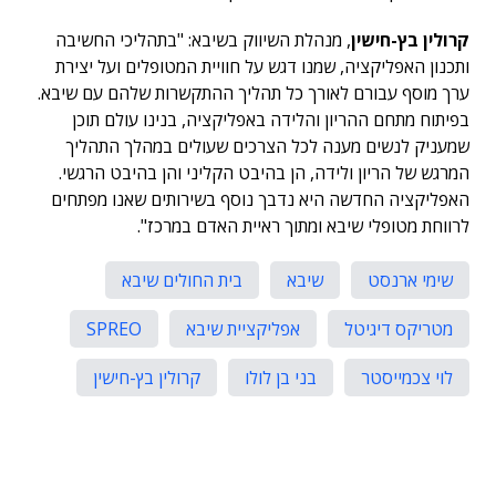
קרולין בץ-חישין
, מנהלת השיווק בשיבא: "בתהליכי החשיבה
ותכנון האפליקציה, שמנו דגש על חוויית המטופלים ועל יצירת
ערך מוסף עבורם לאורך כל תהליך ההתקשרות שלהם עם שיבא.
בפיתוח מתחם ההריון והלידה באפליקציה, בנינו עולם תוכן
שמעניק לנשים מענה לכל הצרכים שעולים במהלך התהליך
המרגש של הריון ולידה, הן בהיבט הקליני והן בהיבט הרגשי.
האפליקציה החדשה היא נדבך נוסף בשירותים שאנו מפתחים
לרווחת מטופלי שיבא ומתוך ראיית האדם במרכז".
שימי ארנסט
שיבא
בית החולים שיבא
מטריקס דיגיטל
אפליקציית שיבא
SPREO
לוי צכמייסטר
בני בן לולו
קרולין בץ-חישין