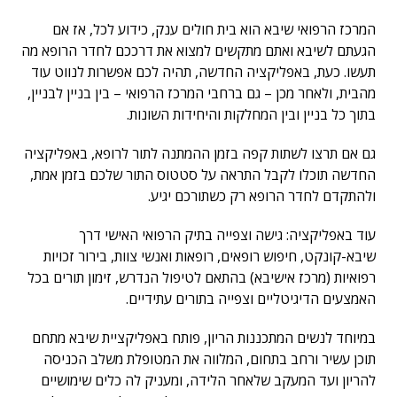
המרכז הרפואי שיבא הוא בית חולים ענק, כידוע לכל, אז אם
הגעתם לשיבא ואתם מתקשים למצוא את דרככם לחדר הרופא מה
תעשו. כעת, באפליקציה החדשה, תהיה לכם אפשרות לנווט עוד
מהבית, ולאחר מכן – גם ברחבי המרכז הרפואי – בין בניין לבניין,
בתוך כל בניין ובין המחלקות והיחידות השונות.
גם אם תרצו לשתות קפה בזמן ההמתנה לתור לרופא, באפליקציה
החדשה תוכלו לקבל התראה על סטטוס התור שלכם בזמן אמת,
ולהתקדם לחדר הרופא רק כשתורכם יגיע.
עוד באפליקציה: גישה וצפייה בתיק הרפואי האישי דרך
שיבא-קונקט, חיפוש רופאים, רופאות ואנשי צוות, בירור זכויות
רפואיות (מרכז אישיבא) בהתאם לטיפול הנדרש, זימון תורים בכל
האמצעים הדיגיטליים וצפייה בתורים עתידיים.
במיוחד לנשים המתכננות הריון, פותח באפליקציית שיבא מתחם
תוכן עשיר ורחב בתחום, המלווה את המטופלת משלב הכניסה
להריון ועד המעקב שלאחר הלידה, ומעניק לה כלים שימושיים