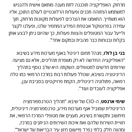
מרחוק. האפליקציה תוכננה לתת מענה מותאם אישית ולהנגיש
למשתמש המזוהה תכנים ופעולות הרלוונטיים לעולם התוכן, אליו
הוא משתייך. התאמנו את הצרכים לפעולות מקוונות מרחוק, תוך
עמידה בפרוטוקול אבטחת המידע המחמיר שלנו, ופעלנו לקצר
ולייעל עבור המטופלים והצוות פעולות, כך שהיום ניתן לבצע אותן
בקלות ובנוחות כבר מהבית ובמקום אחד".
בני בן לולו
, מנהל תחום דיגיטל באגף מערכות מידע בשיבא:
"האפליקציה החדשה לא רק משפרת תהליכים, אלא גם מציעה
שירותים חדשים למטופלים. השקתה היא שלב נוסף בתהליך
הדיגיטציה בשיבא, שכולל פעולות רבות במרכז הרפואי כמו טלה
רפואה, פתולוגיה דיגיטלית, הקמת פרויקטים בסביבת ענן,
אפליקציה לעובדים ועוד".
שימי ארנסט
, ה-CIO של שיבא: "תהליך הטרנספורמציה
הדיגיטלית שמוביל אגף מערכות מידע, טרנספורמציה דיגיטלית,
מיחשוב ותקשורת בשיבא, מעצים את מטופלי המרכז הרפואי, את
חוויית השירות שלהם ואת איכות השירותים הניתנים במרכז,
ומהווה חלק בלתי נפרד מיישום חזון עיר הבריאות של ישראל".