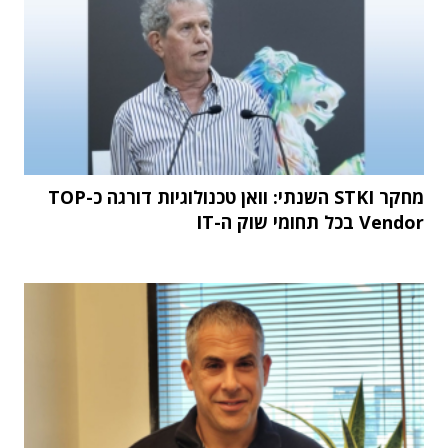
מחקר STKI השנתי: וואן טכנולוגיות דורגה כ-TOP
Vendor בכל תחומי שוק ה-IT